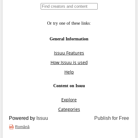
Trend Hunter
Buletin EU-STRAT
Aplică la BUNELE PRACTICI
Transparența întreprinderilor de stat
Cele mai bune și cele mai proaste politici locale din
Moldova
Democrația, independența și transparența instituțiilor
publice-cheie din Moldova
Achiziții publice
Achizițiile publice în vizorul societății civile
Powered by
Issuu
Publish for Free
Română