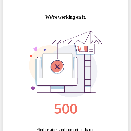
Politici regionale
Rapoarte
Bunele practici
Inițiative în derulare
Laborator sociometric
Inițiative desfășurate
Transparența guvernării locale
Manual de proceduri
People Watch
Note & poziții​
Proces democratic
Organigrama IDIS
Agenda Națională de Business
Anunțuri
Puterea hibridă
Consiliul consulativ internațional IDIS
15 minute de realism economic