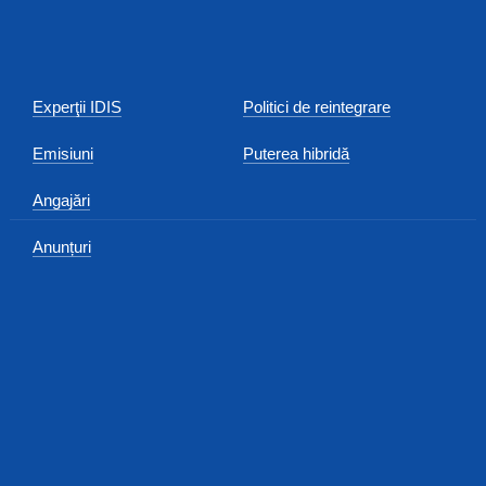
Experţii IDIS
Politici de reintegrare
Emisiuni
Puterea hibridă
Angajări
Anunțuri