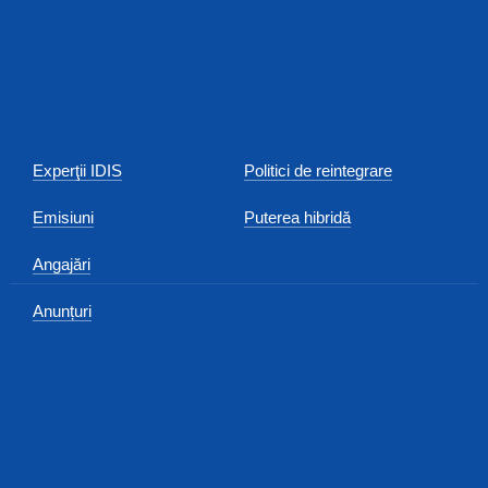
Experţii IDIS
Politici de reintegrare
Emisiuni
Puterea hibridă
Angajări
Anunțuri