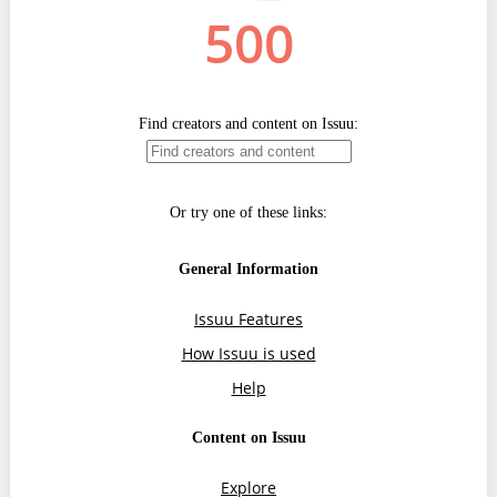
Trend Hunter
Buletin EU-STRAT
Aplică la BUNELE PRACTICI
Transparența întreprinderilor de stat
Cele mai bune și cele mai proaste politici locale din
Moldova
Democrația, independența și transparența instituțiilor
publice-cheie din Moldova
Achiziții publice
Achizițiile publice în vizorul societății civile