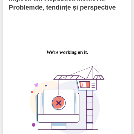
Problemde, tendințe și perspective
Politici regionale
Rapoarte
Bunele practici
Inițiative în derulare
Laborator sociometric
Inițiative desfășurate
Transparența guvernării locale
Manual de proceduri
People Watch
Note & poziții​
Proces democratic
Organigrama IDIS
Agenda Națională de Business
Anunțuri
Puterea hibridă
Consiliul consulativ internațional IDIS
15 minute de realism economic