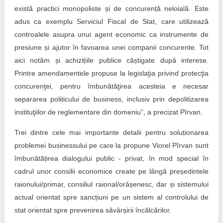
există practici monopoliste și de concurență neloială. Este
adus ca exemplu Serviciul Fiscal de Stat, care utilizează
controalele asupra unui agent economic ca instrumente de
presiune și ajutor în favoarea unei companii concurente. Tot
aici notăm și achizițiile publice câștigate după interese.
Printre amendamentele propuse la legislaţia privind protecţia
concurenţei, pentru îmbunătăţirea acesteia e necesar
separarea politicului de business, inclusiv prin depolitizarea
instituţiilor de reglementare din domeniu”, a precizat Pîrvan.
Trei dintre cele mai importante detalii pentru soluționarea
problemei businessului pe care la propune Viorel Pîrvan sunt
îmbunătățirea dialogului public - privat, în mod special în
cadrul unor consilii economice create pe lângă președintele
raionului/primar, consiliul raional/orășenesc, dar și sistemului
actual orientat spre sancțiuni pe un sistem al controlului de
stat orientat spre prevenirea săvârșirii încălcărilor.