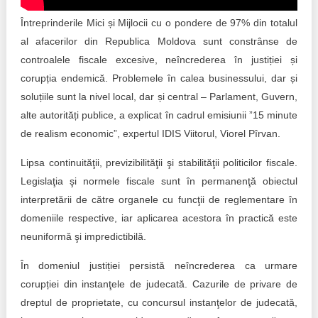
Trend Hunter
Întreprinderile Mici și Mijlocii cu o pondere de 97% din totalul
Buletin EU-STRAT
al afacerilor din Republica Moldova sunt constrânse de
controalele fiscale excesive, neîncrederea în justiției și
Aplică la BUNELE PRACTICI
corupția endemică. Problemele în calea businessului, dar și
soluțiile sunt la nivel local, dar și central – Parlament, Guvern,
Transparența întreprinderilor de stat
alte autorități publice, a explicat în cadrul emisiunii ”15 minute
Cele mai bune și cele mai proaste politici locale din
de realism economic”, expertul IDIS Viitorul, Viorel Pîrvan.
Moldova
Lipsa continuităţii, previzibilităţii şi stabilităţii politicilor fiscale.
Democrația, independența și transparența instituțiilor
Legislaţia şi normele fiscale sunt în permanenţă obiectul
publice-cheie din Moldova
interpretării de către organele cu funcţii de reglementare în
domeniile respective, iar aplicarea acestora în practică este
Achiziții publice
neuniformă şi impredictibilă.
Achizițiile publice în vizorul societății civile
În domeniul justiției persistă neîncrederea ca urmare
corupției din instanţele de judecată. Cazurile de privare de
dreptul de proprietate, cu concursul instanţelor de judecată,