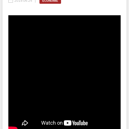
2019.06.24
ECONOMIE
Politici regionale
Rapoarte
Bunele practici
Inițiative în derulare
Laborator sociometric
Inițiative desfășurate
Transparența guvernării locale
Manual de proceduri
People Watch
Note & poziții​
Proces democratic
Organigrama IDIS
Agenda Națională de Business
Anunțuri
Puterea hibridă
Consiliul consulativ internațional IDIS
15 minute de realism economic