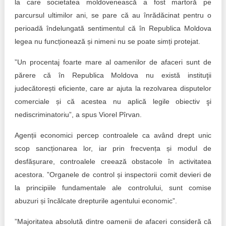
la care societatea moldovenească a fost martoră pe
parcursul ultimilor ani, se pare că au înrădăcinat pentru o
perioadă îndelungată sentimentul că în Republica Moldova
legea nu funcționează și nimeni nu se poate simți protejat.
”Un procentaj foarte mare al oamenilor de afaceri sunt de
părere că în Republica Moldova nu există instituţii
judecătorești eficiente, care ar ajuta la rezolvarea disputelor
comerciale și că acestea nu aplică legile obiectiv şi
nediscriminatoriu”, a spus Viorel Pîrvan.
Agenții economici percep controalele ca având drept unic
scop sancționarea lor, iar prin frecvența și modul de
desfășurare, controalele creează obstacole în activitatea
acestora. ”Organele de control și inspectorii comit devieri de
la principiile fundamentale ale controlului, sunt comise
abuzuri și încălcate drepturile agentului economic”.
”Majoritatea absolută dintre oamenii de afaceri consideră că