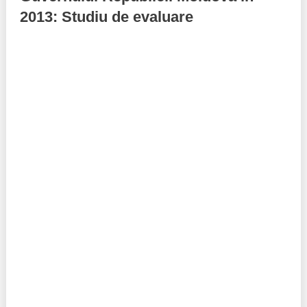
2013: Studiu de evaluare
Politici regionale
Rapoarte
Bunele practici
Inițiative în derulare
Laborator sociometric
Inițiative desfășurate
Transparența guvernării locale
Manual de proceduri
People Watch
Note & poziții​
Proces democratic
Organigrama IDIS
Agenda Națională de Business
Anunțuri
Puterea hibridă
Consiliul consulativ internațional IDIS
15 minute de realism economic