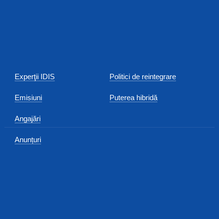
Experţii IDIS
Politici de reintegrare
Emisiuni
Puterea hibridă
Angajări
Anunțuri