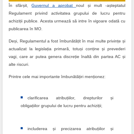
Trend Hunter
În sfârșit,
Guvernul a aprobat
noul și mult -așteptatul
Regulament privind activitatea grupului de lucru pentru
Buletin EU-STRAT
achiziții publice. Acesta urmează să intre în vigoare odată cu
Aplică la BUNELE PRACTICI
publicarea în MO.
Deși, Regulamentul a fost îmbunătățit în mai multe privințe și
Transparența întreprinderilor de stat
actualizat la legislația primară, totuși conține și prevederi
Cele mai bune și cele mai proaste politici locale din
vagi, care ar putea genera discreție înaltă din partea AC și
Moldova
alte riscuri.
Democrația, independența și transparența instituțiilor
Printre cele mai importante îmbunătățiri menționez:
publice-cheie din Moldova
Achiziții publice
clarificarea atribuțiilor, drepturilor și
obligațiilor grupului de lucru pentru achiziții;
Achizițiile publice în vizorul societății civile
includerea și precizarea atribuțiilor și