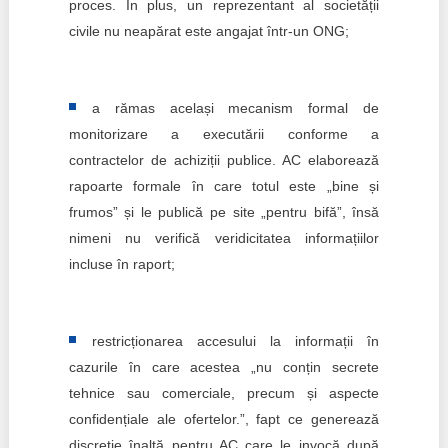
proces. În plus, un reprezentant al societății
civile nu neapărat este angajat într-un ONG;
a rămas același mecanism formal de
monitorizare a executării conforme a
contractelor de achiziții publice. AC elaborează
rapoarte formale în care totul este „bine și
frumos” și le publică pe site „pentru bifă”, însă
nimeni nu verifică veridicitatea informațiilor
incluse în raport;
restricționarea accesului la informații în
cazurile în care acestea „nu conțin secrete
tehnice sau comerciale, precum și aspecte
confidențiale ale ofertelor.”, fapt ce generează
discreție înaltă pentru AC care le invocă după