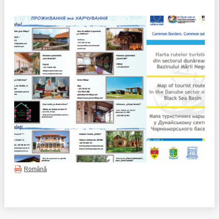
Politici regionale
Rapoarte
Bunele practici
Inițiative în derulare
Laborator sociometric
Inițiative desfășurate
Transparența guvernării locale
Manual de proceduri
People Watch
Note & poziții​
Proces democratic
Organigrama IDIS
Agenda Națională de Business
Anunțuri
Română
Puterea hibridă
Consiliul consulativ internațional IDIS
15 minute de realism economic