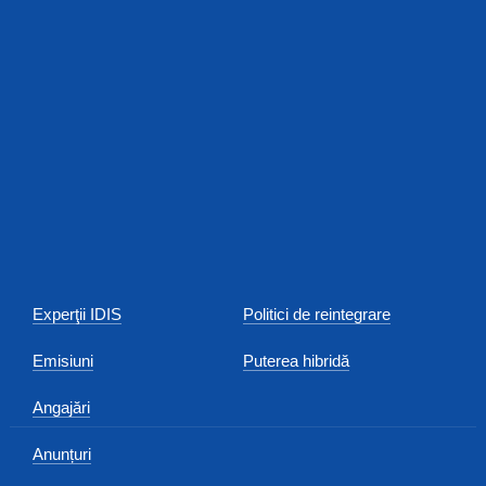
Experţii IDIS
Politici de reintegrare
Emisiuni
Puterea hibridă
Angajări
Anunțuri