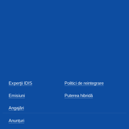
Experţii IDIS
Politici de reintegrare
Emisiuni
Puterea hibridă
Angajări
Anunțuri