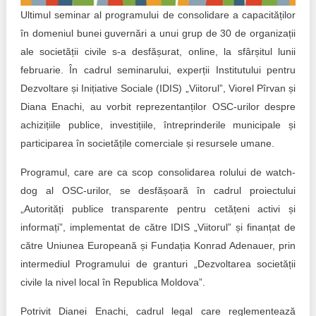
Trend Hunter
Ultimul seminar al programului de consolidare a capacităților
în domeniul bunei guvernări a unui grup de 30 de organizații
Buletin EU-STRAT
ale societății civile s-a desfășurat, online, la sfârșitul lunii
Aplică la BUNELE PRACTICI
februarie. În cadrul seminarului, experții Institutului pentru
Dezvoltare și Inițiative Sociale (IDIS) „Viitorul”, Viorel Pîrvan și
Transparența întreprinderilor de stat
Diana Enachi, au vorbit reprezentanților OSC-urilor despre
achizițiile publice, investițiile, întreprinderile municipale și
Cele mai bune și cele mai proaste politici locale din
participarea în societățile comerciale și resursele umane.
Moldova
Programul, care are ca scop consolidarea rolului de watch-
Democrația, independența și transparența instituțiilor
publice-cheie din Moldova
dog al OSC-urilor, se desfășoară în cadrul proiectului
„Autorități publice transparente pentru cetățeni activi și
Achiziții publice
informați”, implementat de către IDIS „Viitorul” și finanțat de
către Uniunea Europeană și Fundația Konrad Adenauer, prin
Achizițiile publice în vizorul societății civile
intermediul Programului de granturi „Dezvoltarea societății
civile la nivel local în Republica Moldova”.
Potrivit Dianei Enachi, cadrul legal care reglementează