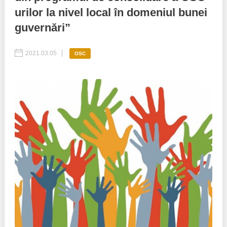
urilor la nivel local în domeniul bunei
Politici regionale
Rapoarte
guvernări”
Bunele practici
Inițiative în derulare
2021.03.05
OSC
Laborator sociometric
Inițiative desfășurate
Transparența guvernării locale
Manual de proceduri
People Watch
Note & poziții​
Proces democratic
Organigrama IDIS
Agenda Națională de Business
Anunțuri
Puterea hibridă
Consiliul consulativ internațional IDIS
15 minute de realism economic