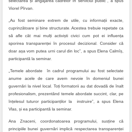
selectarea și angajarea cadrelor în serviciul public”, a spus
Viorel Pîrvan.
„Au fost seminare extrem de utile, cu informații exacte,
cuprinzătoare și bine structurate. Acestea trebuie repetate ca
să afle cât mai mulți activiști civici cum pot ei influența
sporirea transparenței în procesul decizional. Consider că
doar așa vom putea urni carul din loc”, a spus Elena Calmîș,
participantă la seminar.
„Temele abordate în cadrul programului au fost selectate
anume acele de care avem nevoie în domeniul bunei
guvernări la nivel local. Toți formatorii au dat dovadă de înalt
profesionalism, prezentând temele abordate succint, clar, pe
înțelesul tuturor participanților la instruire”, a spus Elena
Vlas, și ea participantă la seminar.
Ana Znaceni, coordonatoarea programului, susține că
principiile bunei guvernări implică respectarea transparenței