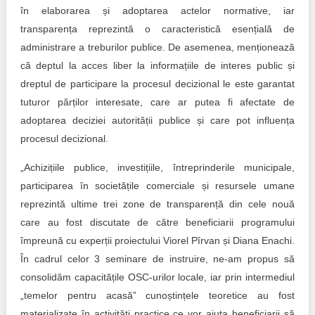
în elaborarea și adoptarea actelor normative, iar
transparența reprezintă o caracteristică esențială de
administrare a treburilor publice. De asemenea, menționează
că deptul la acces liber la informațiile de interes public și
dreptul de participare la procesul decizional le este garantat
tuturor părților interesate, care ar putea fi afectate de
adoptarea deciziei autorității publice și care pot influența
procesul decizional.
„Achizițiile publice, investițiile, întreprinderile municipale,
participarea în societățile comerciale și resursele umane
reprezintă ultime trei zone de transparență din cele nouă
care au fost discutate de către beneficiarii programului
împreună cu experții proiectului Viorel Pîrvan și Diana Enachi.
În cadrul celor 3 seminare de instruire, ne-am propus să
consolidăm capacitățile OSC-urilor locale, iar prin intermediul
„temelor pentru acasă” cunoștințele teoretice au fost
materializate în activități practice ce vor ajuta beneficiarii să