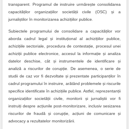
transparent. Programul de instruire urmărește consolidarea
capacităților organizațiilor societății civile (OSC) și a
jurnaliștilor în monitorizarea achizițiilor publice.
Subiectele programului de consolidare a capacităților vor
aborda cadrul legal și instituțional al achizițiilor publice,
achizițiile sectoriale, procedura de contestație, procesul unei
achiziții publice electronice, accesul la informație și analiza
datelor deschise, cât și instrumentele de identificare și
analiză a riscurilor de corupție. De asemenea, o serie de
studii de caz vor fi dezvoltate și prezentate participanților în
cadrul programului în instruire, arătând problemele și riscurile
specifice identificate în achizițiile publice. Astfel, reprezentanții
organizațiilor societății civile, monitorii și jurnaliștii vor fi
instruiți despre acțiunile post-monitorizare, inclusiv sesizarea
riscurilor de fraudă și corupție, acțiuni de comunicare și
advocacy a rezultatelor monitorizării.