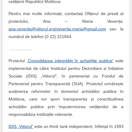
cetățenii Republicii Moldova.
Pentru mai multe informații, contactați Ofițerul de presă al
proiectului, Ana – Maria Veverița:
ana.veverita@viitorul.org/veverita.maria@gmail.com
sau la
numărul de telefon (0 22) 221844.
…………….
Proiectul
„Consolidarea integrității în achizițiile publice”
este
implementat de către Institutul pentru Dezvoltare și Inițiative
Sociale (IDIS) „Viitorul", în parteneriat cu Fondul de
Parteneriat pentru Transparență (SUA). Proiectul urmărește
susținerea reformelor în domeniul achizițiilor publice în
Moldova, care vor spori transparența și corectitudinea
achizițiilor publice prin împuternicirea cetățenilor de a
responsabiliza instituțiile relevante.
IDIS „Viitorul”
este un think tank independent, înființat în 1993