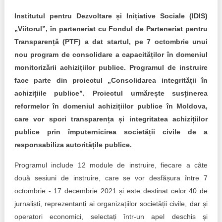
Trend Hunter
Institutul pentru Dezvoltare și Inițiative Sociale (IDIS)
Buletin EU-STRAT
„Viitorul”, în parteneriat cu Fondul de Parteneriat pentru
Transparență (PTF) a dat startul, pe 7 octombrie unui
Aplică la BUNELE PRACTICI
nou program de consolidare a capacităților în domeniul
monitorizării achizițiilor publice. Programul de instruire
Transparența întreprinderilor de stat
face parte din proiectul „Consolidarea integrității în
Cele mai bune și cele mai proaste politici locale din
achizițiile publice”. Proiectul urmărește susținerea
Moldova
reformelor în domeniul achizițiilor publice în Moldova,
care vor spori transparența și integritatea achizițiilor
Democrația, independența și transparența instituțiilor
publice prin împuternicirea societății civile de a
publice-cheie din Moldova
responsabiliza autoritățile publice.
Achiziții publice
Programul include 12 module de instruire, fiecare a câte
două sesiuni de instruire, care se vor desfășura între 7
Achizițiile publice în vizorul societății civile
octombrie - 17 decembrie 2021 și este destinat celor 40 de
jurnaliști, reprezentanți ai organizațiilor societății civile, dar și
operatori economici, selectați într-un apel deschis și