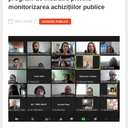
monitorizarea achizițiilor publice
Politici regionale
Rapoarte
2021.10.08
ACHIZIŢII PUBLICE
Bunele practici
Inițiative în derulare
Laborator sociometric
Inițiative desfășurate
Transparența guvernării locale
Manual de proceduri
People Watch
Note & poziții​
Proces democratic
Organigrama IDIS
Agenda Națională de Business
Anunțuri
Puterea hibridă
Consiliul consulativ internațional IDIS
15 minute de realism economic