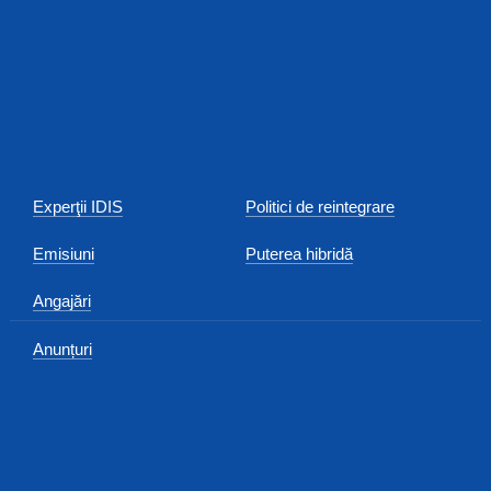
Experţii IDIS
Politici de reintegrare
Emisiuni
Puterea hibridă
Angajări
Anunțuri