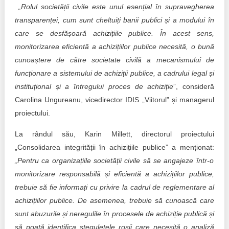
„Rolul societății civile este unul esențial în supravegherea
transparenței, cum sunt cheltuiți banii publici și a modului în
care se desfășoară achizițiile publice. În acest sens,
monitorizarea eficientă a achizițiilor publice necesită, o bună
cunoaștere de către societate civilă a mecanismului de
funcționare a sistemului de achiziții publice, a cadrului legal și
instituțional și a întregului proces de achiziție
”, consideră
Carolina Ungureanu, vicedirector IDIS „Viitorul” și managerul
proiectului.
La rândul său, Karin Millett, directorul proiectului
„Consolidarea integrității în achizițiile publice” a menționat:
„Pentru ca organizațiile societății civile să se angajeze într-o
monitorizare responsabilă și eficientă a achizițiilor publice,
trebuie să fie informați cu privire la cadrul de reglementare al
achizițiilor publice. De asemenea, trebuie să cunoască care
sunt abuzurile și neregulile în procesele de achiziție publică și
să poată identifica stegulețele roșii care necesită o analiză