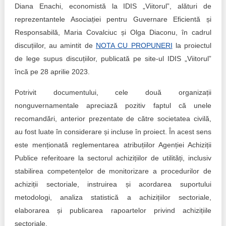
Diana Enachi, economistă la IDIS „Viitorul”, alături de
reprezentantele Asociației pentru Guvernare Eficientă și
Responsabilă, Maria Covalciuc și Olga Diaconu, în cadrul
discuțiilor, au amintit de
NOTA CU PROPUNERI
la proiectul
de lege supus discuțiilor, publicată pe site-ul IDIS „Viitorul”
încă pe 28 aprilie 2023.
Potrivit documentului, cele două organizații
nonguvernamentale apreciază pozitiv faptul că unele
recomandări, anterior prezentate de către societatea civilă,
au fost luate în considerare și incluse în proiect. În acest sens
este menționată reglementarea atribuțiilor Agenției Achiziții
Publice referitoare la sectorul achizițiilor de utilități, inclusiv
stabilirea competențelor de monitorizare a procedurilor de
achiziții sectoriale, instruirea și acordarea suportului
metodologi, analiza statistică a achizițiilor sectoriale,
elaborarea și publicarea rapoartelor privind achizițiile
sectoriale.