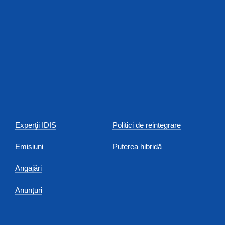
Experţii IDIS
Politici de reintegrare
Emisiuni
Puterea hibridă
Angajări
Anunțuri