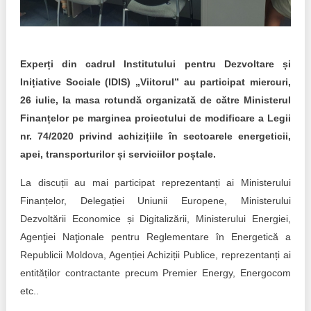
Trend Hunter
Buletin EU-STRAT
Experți din cadrul Institutului pentru Dezvoltare și
Aplică la BUNELE PRACTICI
Inițiative Sociale (IDIS) „Viitorul” au participat miercuri,
Transparența întreprinderilor de stat
26 iulie, la masa rotundă organizată de către Ministerul
Finanțelor pe marginea proiectului de modificare a Legii
Cele mai bune și cele mai proaste politici locale din
nr. 74/2020 privind achizițiile în sectoarele energeticii,
Moldova
apei, transporturilor și serviciilor poștale.
Democrația, independența și transparența instituțiilor
La discuții au mai participat reprezentanți ai Ministerului
publice-cheie din Moldova
Finanțelor, Delegației Uniunii Europene, Ministerului
Achiziții publice
Dezvoltării Economice și Digitalizării, Ministerului Energiei,
Agenţiei Naţionale pentru Reglementare în Energetică a
Achizițiile publice în vizorul societății civile
Republicii Moldova, Agenției Achiziții Publice, reprezentanți ai
entităților contractante precum Premier Energy, Energocom
etc..