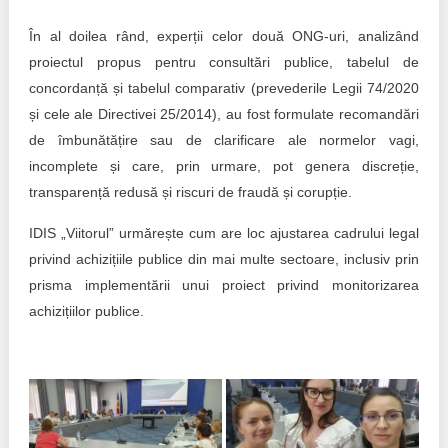
În al doilea rând, experții celor două ONG-uri, analizând
proiectul propus pentru consultări publice, tabelul de
concordanță și tabelul comparativ (prevederile Legii 74/2020
și cele ale Directivei 25/2014), au fost formulate recomandări
de îmbunătățire sau de clarificare ale normelor vagi,
incomplete și care, prin urmare, pot genera discreție,
transparență redusă și riscuri de fraudă și corupție.
IDIS „Viitorul” urmărește cum are loc ajustarea cadrului legal
privind achizițiile publice din mai multe sectoare, inclusiv prin
prisma implementării unui proiect privind monitorizarea
achizițiilor publice.