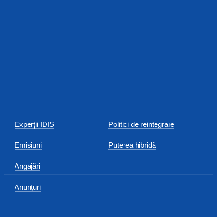
Experţii IDIS
Politici de reintegrare
Emisiuni
Puterea hibridă
Angajări
Anunțuri