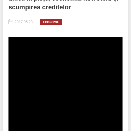
scumpirea creditelor
Politici regionale
Rapoarte
2017.05.23
ECONOMIE
Bunele practici
Inițiative în derulare
Laborator sociometric
Inițiative desfășurate
Transparența guvernării locale
Manual de proceduri
People Watch
Note & poziții​
Proces democratic
Organigrama IDIS
Agenda Națională de Business
Anunțuri
Puterea hibridă
Consiliul consulativ internațional IDIS
15 minute de realism economic