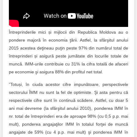
Trend Hunter
Buletin EU-STRAT
Aplică la BUNELE PRACTICI
Întreprinderile mici și mijlocii din Republica Moldova au o
pondere majoră în economia ţării. Astfel, la sfârşitul anului
Transparența întreprinderilor de stat
2015 acestea deţineau puţin peste 97% din numărul total de
întreprinderi și asigură peste jumătate din locurile totale de
Cele mai bune și cele mai proaste politici locale din
Moldova
muncă. IMM-urile contribuie cu 31% la cifra totală de afaceri
pe economie şi asigura 88% din profitul net total.
Democrația, independența și transparența instituțiilor
publice-cheie din Moldova
”Totuși, în ciuda acestor cifre impunătoare, perspectivele
sectorului ÎMM nu sunt la fel de optimiste. Şi asta pentru că
Achiziții publice
respectivele cifre sunt în continuă scădere. Astfel, cu doar 5
ani mai devreme (la sfârşitul anului 2010), ponderea IMM în
Achizițiile publice în vizorul societății civile
nr. total de întreprinderi era de aproape 98% (cu 0,5 p.p. mai
mult), ponderea angajaţilor IMM în totalul forţei de muncă
angajate de 59% (cu 4 p.p. mai mult) şi ponderea IMM în