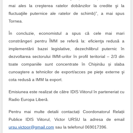
mai ales la creşterea ratelor dobânzilor la credite şi la
fluctuaţiile puternice ale ratelor de schimb)”, a mai spus
Tornea.
În concluzie, economistul a spus că cele mai mari
constrângeri pentru ÎMM se referă la: eficienţa redusă a
implementării bazei legislative, dezechilibrul puternic în
dezvoltarea sectorului IMM-urilor în profil teritorial – 2/3 din
toate companiile sunt concentrate în Chișinău și slaba
cunoaştere a tehnicilor de export/acces pe pieţe externe şi
cota redusă a IMM la export.
Emisiunea este realizat de către IDIS Viitorul în parteneriat cu
Radio Europa Liberă.
Pentru mai multe detalii contactați Coordonatorul Relații
Publice IDIS Viitorul, Victor URSU la adresa de email
ursu.victoor@gmail.com
sau la telefonul 069017396.