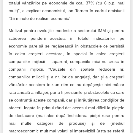
totalul vânzărilor pe economie de cca. 37% (cu 6 p.p. mai
mult)”, a explicat economistul, Ion Tornea în cadrul emisiunii
”15 minute de realism economic”.
Motivul pentru evoluţiile modeste a sectorului IMM şi pentru
scăderea ponderii acestuia în totalul indicatorilor pe
economie pare să se regăsească în obstacolele ce persistă
în calea creșterii acestora, în special în calea creşterii
companiilor mijlocii - aparent, companiile mici nu cresc în
companii mijlocii. ”Cauzele din spatele reducerii nr.
companiilor mijlocii şi a nr. lor de angajaţi, dar şi a creşterii
vânzărilor acestora într-un ritm ce nu depăşeşte nici măcar
rata anuală a inflaţiei, par a fi presiunile şi obstacolele cu care
se confruntă aceste companii, dar şi înrăutăţirea condiţiilor de
afaceri, legate în primul rând de: accesul mai dificil la pieţele
de desfacere (mai ales după închiderea pieţei ruse pentru
mai multe categorii de produse) şi de (mediul
macroeconomic mult mai volatil şi imprevizibil (asta se referă