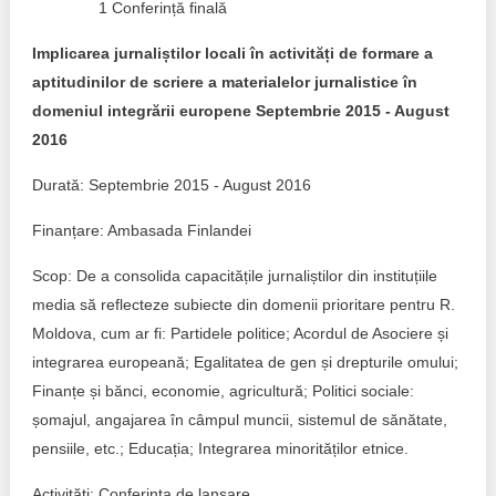
1 Conferință finală
Implicarea jurnaliștilor locali în activități de formare a
aptitudinilor de scriere a materialelor jurnalistice în
domeniul integrării europene Septembrie 2015 - August
2016
Durată: Septembrie 2015 - August 2016
Finanțare: Ambasada Finlandei
Scop: De a consolida capacitățile jurnaliștilor din instituțiile
media să reflecteze subiecte din domenii prioritare pentru R.
Moldova, cum ar fi: Partidele politice; Acordul de Asociere și
integrarea europeană; Egalitatea de gen și drepturile omului;
Finanțe și bănci, economie, agricultură; Politici sociale:
șomajul, angajarea în câmpul muncii, sistemul de sănătate,
pensiile, etc.; Educația; Integrarea minorităților etnice.
Activități: Conferința de lansare