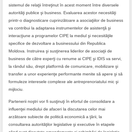
sistemul de relaţii întreţinut în acest moment între diversele
autorităţi publice şi business. Evaluarea acestor necesităţi
printr-o diagnosticare cuprinzătoare a asociaţiilor de business
va contribui la adaptarea instrumentelor de asistenţă şi
interacţiune a programelor CIPE la mediul şi necesităţile
specifice de dezvoltare a businessului din Republica
Moldova. Instruirea şi susţinerea liderilor de asociaţii de
business de către experţi cu renume ai CIPE şi IDIS va servi,
la rândul său, drept platformă de comunicare, mobilizare şi
transfer a unor experienţe performante menite să apere şi să
formuleze interesele complexe ale antreprenoriatului mic şi
mijlociu.
Partenerii noştri vor fi susţinuţi în efortul de consolidare a
influenţei mediului de afaceri la discutarea celor mai
arzătoare subiecte de politică economică a ţării, la
consultarea autorităţilor legislative şi executive în etapele