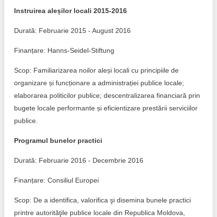
Instruirea
aleșilor
locali
2015-2016
Politici regionale
Rapoarte
Durată: Februarie 2015 - August 2016
Bunele practici
Inițiative în derulare
Finanțare: Hanns-Seidel-Stiftung
Laborator sociometric
Inițiative desfășurate
Scop: Familiarizarea noilor aleși locali cu principiile de
organizare și funcționare a administrației publice locale;
Transparența guvernării locale
Manual de proceduri
elaborarea politicilor publice; descentralizarea financiară prin
People Watch
bugete locale performante și eficientizare prestării serviciilor
Note & poziții​
publice.
Proces democratic
Organigrama IDIS
Programul bunelor practici
Agenda Națională de Business
Anunțuri
Durată: Februarie 2016 - Decembrie 2016
Puterea hibridă
Consiliul consulativ internațional IDIS
Finanțare: Consiliul Europei
15 minute de realism economic
Scop: De a identifica, valorifica şi disemina bunele practici
printre autorităţile publice locale din Republica Moldova,