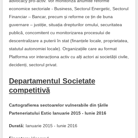
advocacy pro-activ. Vor monitoriza anumite reforme
economice sectoriale - Business, Sectorul Energetic, Sectorul
Financiar – Bancar, precum și reforme ce țin de buna
guvernare – justiție, situația drepturilor omului, securitatea
publică, concomitent cu monitorizarea procesului de
descentralizare a puterii în stat (finanțele locale, proprietatea,
statutul autonomiei locale). Organizațiile care au format
Platforma vor interacționa activ cu alți actori ai societății civile,
decidenți, sectorul privat.
Departamentul Societate
competitivă​
Cartografierea sectoarelor vulnerabile din țările
Parteneriatului Estic Ianuarie 2015 - Iunie 2016​
Durată:
Ianuarie 2015 - Iunie 2016