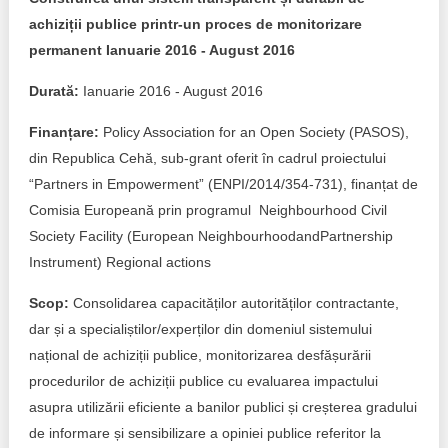
achiziții publice printr-un proces de monitorizare
permanent Ianuarie 2016 - August 2016
Durată:
Ianuarie 2016 - August 2016
Finanțare:
Policy Association for an Open Society (PASOS),
din Republica Cehă, sub-grant oferit în cadrul proiectului
“Partners in Empowerment” (ENPI/2014/354-731), finanțat de
Comisia Europeană prin programul Neighbourhood Civil
Society Facility (European NeighbourhoodandPartnership
Instrument) Regional actions
Scop:
Consolidarea capacităților autorităților contractante,
dar și a specialiștilor/experților din domeniul sistemului
național de achiziții publice, monitorizarea desfășurării
procedurilor de achiziții publice cu evaluarea impactului
asupra utilizării eficiente a banilor publici și creșterea gradului
de informare și sensibilizare a opiniei publice referitor la