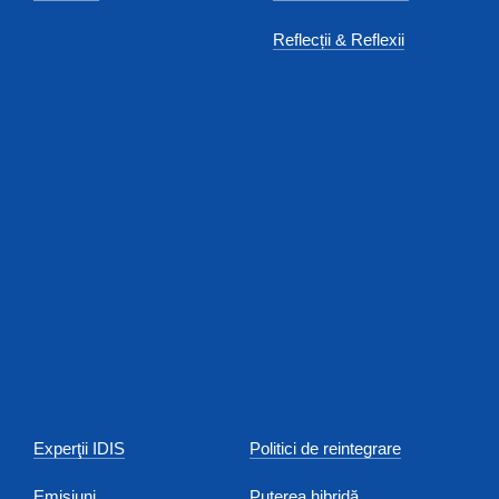
Reflecții & Reflexii
Experţii IDIS
Politici de reintegrare
Emisiuni
Puterea hibridă