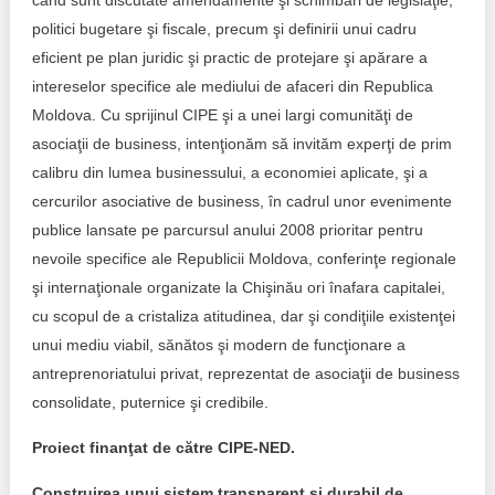
când sunt discutate amendamente şi schimbări de legislaţie,
politici bugetare şi fiscale, precum şi definirii unui cadru
eficient pe plan juridic şi practic de protejare şi apărare a
intereselor specifice ale mediului de afaceri din Republica
Moldova. Cu sprijinul CIPE şi a unei largi comunităţi de
asociaţii de business, intenţionăm să invităm experţi de prim
calibru din lumea businessului, a economiei aplicate, şi a
cercurilor asociative de business, în cadrul unor evenimente
publice lansate pe parcursul anului 2008 prioritar pentru
nevoile specifice ale Republicii Moldova, conferinţe regionale
şi internaţionale organizate la Chişinău ori înafara capitalei,
cu scopul de a cristaliza atitudinea, dar şi condiţiile existenţei
unui mediu viabil, sănătos şi modern de funcţionare a
antreprenoriatului privat, reprezentat de asociaţii de business
consolidate, puternice şi credibile.
Proiect finanţat de către CIPE-NED.
Construirea unui sistem transparent și durabil de