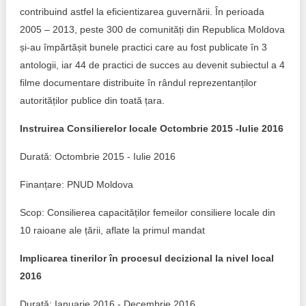
Trend Hunter
contribuind astfel la eficientizarea guvernării. În perioada
2005 – 2013, peste 300 de comunități din Republica Moldova
Buletin EU-STRAT
și-au împărtășit bunele practici care au fost publicate în 3
Aplică la BUNELE PRACTICI
antologii, iar 44 de practici de succes au devenit subiectul a 4
filme documentare distribuite în rândul reprezentanților
Transparența întreprinderilor de stat
autorităților publice din toată țara.
Cele mai bune și cele mai proaste politici locale din
Instruirea Consilierelor locale Octombrie 2015 -Iulie 2016
Moldova
Durată: Octombrie 2015 - Iulie 2016
Democrația, independența și transparența instituțiilor
publice-cheie din Moldova
Finanțare: PNUD Moldova
Scop: Consilierea capacităților femeilor consiliere locale din
Achiziții publice
10 raioane ale țării, aflate la primul mandat
Achizițiile publice în vizorul societății civile
Implicarea tinerilor în procesul decizional la nivel local
2016
Durată: Ianuarie 2016 - Decembrie 2016