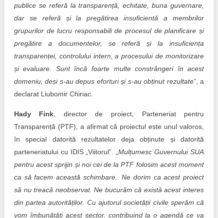
publice se referă la transparență, echitate, buna guvernare,
dar se referă și la pregătirea insuficientă a membrilor
grupurilor de lucru responsabili de procesul de planificare și
pregătire a documentelor, se referă și la insuficiența
transparenței, controlului intern, a procesului de monitorizare
și evaluare. Sunt încă foarte multe constrângeri în acest
domeniu, deși s-au depus eforturi și s-au obținut rezultate
”, a
declarat Liubomir Chiriac.
Hady Fink
, director de proiect, Parteneriat pentru
Transparență (PTF), a afirmat că proiectul este unul valoros,
în special datorită rezultatelor deja obținute și datorită
parteneriatului cu IDIS „Viitorul”. „
Mulțumesc Guvernului SUA
pentru acest sprijin și noi cei de la PTF folosim acest moment
ca să facem această schimbare.. Ne dorim ca acest proiect
să nu treacă neobservat. Ne bucurăm că există acest interes
din partea autorităților. Cu ajutorul societății civile sperăm că
vom îmbunătăți acest sector, contribuind la o agendă ce va