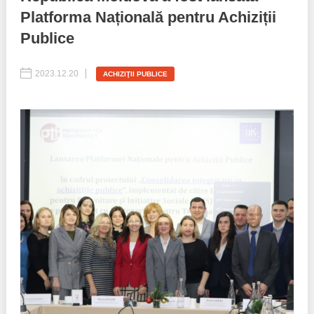
Platforma Națională pentru Achiziții
Politici regionale
Rapoarte
Publice
Bunele practici
Inițiative în derulare
2023.12.20
ACHIZIŢII PUBLICE
Laborator sociometric
Inițiative desfășurate
Transparența guvernării locale
Manual de proceduri
People Watch
Note & poziții​
Proces democratic
Organigrama IDIS
Agenda Națională de Business
Anunțuri
Puterea hibridă
Consiliul consulativ internațional IDIS
15 minute de realism economic