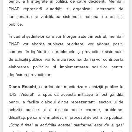
pentru a fi integrate în politici, de către decidenți. Membrii
PNAP reprezintă autorități și organizații interesate de
funcționarea și viabilitatea sistemului național de achiziții
publice.
În cadrul ședințelor care vor fi organizate trimestrial, membrii
PNAP vor aborda subiecte prioritare, vor adopta poziții
comune în legătură cu problemele și provocările sistemului
de achiziții publice, vor formula recomandări și vor contribui la
elaborarea politicilor și implementarea soluțiilor pentru
depășirea provocărilor.
Diana Enachi
, coordonator monitorizare achiziții publice la
IDIS „Viitorul”, a spus că această inițiativă a fost gândită
pentru a facilita dialogul dintre reprezentanții sectorului de
achiziții publice și a discuta acele carențe, probleme,
dificultăți, pe care le întâlnesc în procesul de achiziție publică.
„
Scopul final al activității acestei platformei este de a găsi