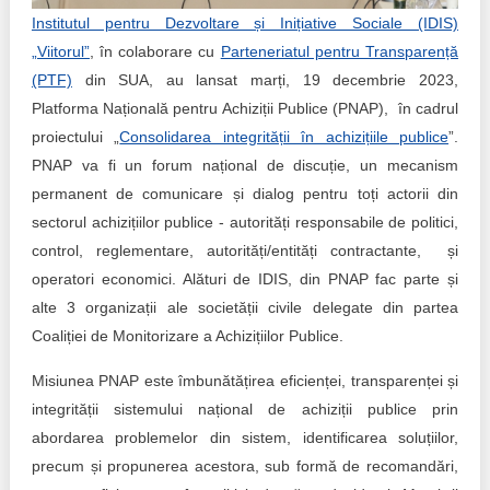
Trend Hunter
Institutul pentru Dezvoltare și Inițiative Sociale (IDIS)
„Viitorul”
, în colaborare cu
Parteneriatul pentru Transparență
Buletin EU-STRAT
(PTF)
din SUA, au lansat marți, 19 decembrie 2023,
Aplică la BUNELE PRACTICI
Platforma Națională pentru Achiziții Publice (PNAP), în cadrul
proiectului „
Consolidarea integrității în achizițiile publice
”.
Transparența întreprinderilor de stat
PNAP va fi un forum național de discuție, un mecanism
permanent de comunicare și dialog pentru toți actorii din
Cele mai bune și cele mai proaste politici locale din
sectorul achizițiilor publice - autorități responsabile de politici,
Moldova
control, reglementare, autorități/entități contractante, și
Democrația, independența și transparența instituțiilor
operatori economici. Alături de IDIS, din PNAP fac parte și
publice-cheie din Moldova
alte 3 organizații ale societății civile delegate din partea
Coaliției de Monitorizare a Achizițiilor Publice.
Achiziții publice
Misiunea PNAP este îmbunătățirea eficienței, transparenței și
Achizițiile publice în vizorul societății civile
integrității sistemului național de achiziții publice prin
abordarea problemelor din sistem, identificarea soluțiilor,
precum și propunerea acestora, sub formă de recomandări,