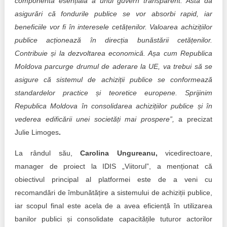
componentă esențială a unui guvern transparent. Asta dă
asigurări că fondurile publice se vor absorbi rapid, iar
beneficiile vor fi în interesele cetățenilor. Valoarea achizițiilor
publice acționează în direcția bunăstării cetățenilor.
Contribuie și la dezvoltarea economică. Așa cum Republica
Moldova parcurge drumul de aderare la UE, va trebui să se
asigure că sistemul de achiziții publice se conformează
standardelor practice și teoretice europene. Sprijinim
Republica Moldova în consolidarea achizițiilor publice și în
vederea edificării unei societăți mai prospere”,
a precizat
Julie Limoges
.
La rândul său,
Carolina Ungureanu,
vicedirectoare,
manager de proiect la IDIS „Viitorul”, a menționat că
obiectivul principal al platformei este de a veni cu
recomandări de îmbunătățire a sistemului de achiziții publice,
iar scopul final este acela de a avea eficiență în utilizarea
banilor publici și consolidate capacitățile tuturor actorilor