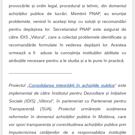
provocările și ordin legal, procedural și tehnic, din domeniul
achizițiilor publice de lucrări. Membrii PNAP, au enunțat
problemele, venind în același timp cu soluții și recomandări
pentru depășirea lor. Secretariatul PNAP este asigurat de
către IDIS „Viitorul”, care a colectat problemele identificate și
recomandările formulate în vederea depășirii lor. Acestea
urmează a fi aduse la cunoștința instituțiilor abilitate cu
atribuțiile necesare pentru a le studia și a le pune în practică.
------------------------------------------
Proiectul „
Consolidarea integrității în achizițiile publice
” este
implementat de către Institutul pentru Dezvoltare și Inițiative
Sociale (IDIS) „Viitorul", în parteneriat cu Parteneriat pentru
Transparență (SUA). Proiectul urmărește susținerea
reformelor în domeniul achizițiilor publice în Moldova, care
vor spori transparența și corectitudinea achizițiilor publice prin
împuternicirea cetățenilor de a responsabiliza instituțiile