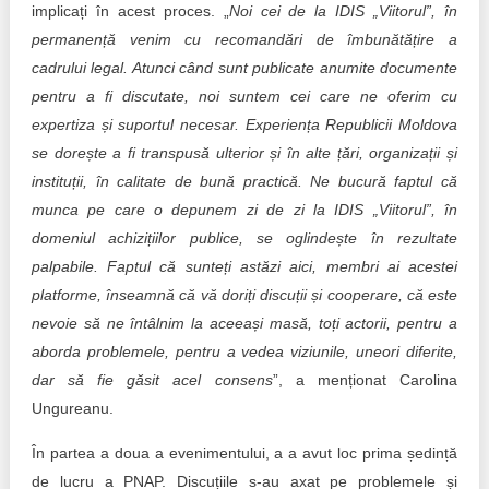
implicați în acest proces. „
Noi cei de la IDIS „Viitorul”, în
permanență venim cu recomandări de îmbunătățire a
cadrului legal. Atunci când sunt publicate anumite documente
pentru a fi discutate, noi suntem cei care ne oferim cu
expertiza și suportul necesar. Experiența Republicii Moldova
se dorește a fi transpusă ulterior și în alte țări, organizații și
instituții, în calitate de bună practică. Ne bucură faptul că
munca pe care o depunem zi de zi la IDIS „Viitorul”, în
domeniul achizițiilor publice, se oglindește în rezultate
palpabile. Faptul că sunteți astăzi aici, membri ai acestei
platforme, înseamnă că vă doriți discuții și cooperare, că este
nevoie să ne întâlnim la aceeași masă, toți actorii, pentru a
aborda problemele, pentru a vedea viziunile, uneori diferite,
dar să fie găsit acel consens
”, a menționat Carolina
Ungureanu.
În partea a doua a evenimentului, a a avut loc prima ședință
de lucru a PNAP. Discuțiile s-au axat pe problemele și