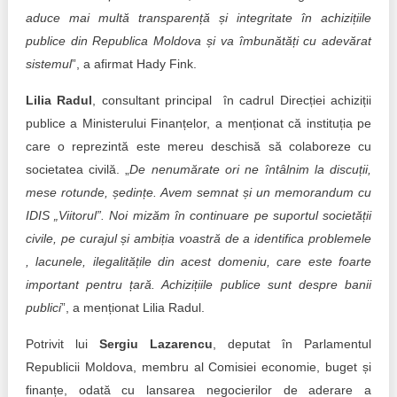
aduce mai multă transparență și integritate în achizițiile
publice din Republica Moldova și va îmbunătăți cu adevărat
sistemul
”, a afirmat Hady Fink.
Lilia Radul
, consultant principal în cadrul Direcției achiziții
publice a Ministerului Finanțelor, a menționat că instituția pe
care o reprezintă este mereu deschisă să colaboreze cu
societatea civilă. „
De nenumărate ori ne întâlnim la discuții,
mese rotunde, ședințe. Avem semnat și un memorandum cu
IDIS „Viitorul”. Noi mizăm în continuare pe suportul societății
civile, pe curajul și ambiția voastră de a identifica problemele
, lacunele, ilegalitățile din acest domeniu, care este foarte
important pentru țară. Achizițiile publice sunt despre banii
publici
”, a menționat Lilia Radul.
Potrivit lui
Sergiu Lazarencu
, deputat în Parlamentul
Republicii Moldova, membru al Comisiei economie, buget și
finanțe, odată cu lansarea negocierilor de aderare a