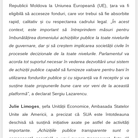
Republicii Moldova la Uniunea Europeană (UE), țara va fi
eligibilă să acceseze fonduri, care vor trebui să fie absorbite
rapid, calitativ și cu respectarea cadrului legal. „
În acest
context, este important să întreprindem măsuri pentru
îmbunătățirea domeniului achizițiilor publice la toate nivelurile
de guvernare, dar și să creștem implicarea societății civile în
procesele decizionale de la toate nivelurile. Parlamentul va
acorda tot suportul necesar în vederea dezvoltării unui sistem
de achiziții publice capabil să furnizeze valoare pentru bani în
utilizarea fondurilor publice și cu siguranță va fi receptiv și va
susține toate propunerile bune care vor veni de la această
platformă”,
a declarat Sergiu Lazarencu.
Julie Limoges
, șefa Unității Economice, Ambasada Statelor
Unite ale Americii, a precizat că SUA este întotdeauna
deschisă să susțină inițiative axate pe astfel de activități
importante. „
Achizițiile publice transparente sunt o