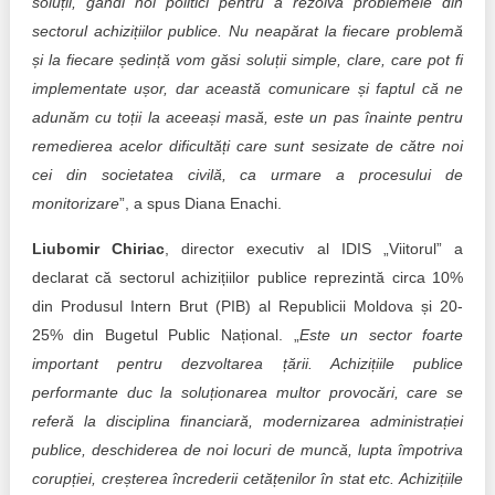
soluții, gândi noi politici pentru a rezolva problemele din
sectorul achizițiilor publice. Nu neapărat la fiecare problemă
și la fiecare ședință vom găsi soluții simple, clare, care pot fi
implementate ușor, dar această comunicare și faptul că ne
adunăm cu toții la aceeași masă, este un pas înainte pentru
remedierea acelor dificultăți care sunt sesizate de către noi
cei din societatea civilă, ca urmare a procesului de
monitorizare
”, a spus Diana Enachi.
Liubomir Chiriac
, director executiv al IDIS „Viitorul” a
declarat că sectorul achizițiilor publice reprezintă circa 10%
din Produsul Intern Brut (PIB) al Republicii Moldova și 20-
25% din Bugetul Public Național. „
Este un sector foarte
important pentru dezvoltarea țării. Achizițiile publice
performante duc la soluționarea multor provocări, care se
referă la disciplina financiară, modernizarea administrației
publice, deschiderea de noi locuri de muncă, lupta împotriva
corupției, creșterea încrederii cetățenilor în stat etc. Achizițiile