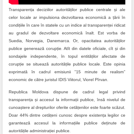
Trend Hunter
Transparența deciziilor autorităților publice centrale și ale
Buletin EU-STRAT
celor locale ar impulsiona dezvoltarea economică a țării în
condițiile în care în statele cu un indice al transparenței ridicat
Aplică la BUNELE PRACTICI
au gradul de dezvoltare economică înalt. Est vorba de
Suedia, Norvegia, Danemarca. Or, opacitatea autorităților
Transparența întreprinderilor de stat
publice generează corupție. Atît din datele oficiale, cît și din
Cele mai bune și cele mai proaste politici locale din
sondajele independente, în topul entităților afectate de
Moldova
corupție se situează autoritățile publice locale. Este opinia
exprimată în cadrul emisiunii ”15 minute de realism”
Democrația, independența și transparența instituțiilor
economic de către juristul IDIS Viitorul, Viorel Pîrvan.
publice-cheie din Moldova
Republica Moldova dispune de cadrul legal privind
Achiziții publice
transparența și accesul la informații publice, însă nivelul de
cunoaștere al drepturilor oferite cetățenilor este foarte scăzut.
Achizițiile publice în vizorul societății civile
Doar 44% dintre cetățeni cunosc despre existența legilor ce
garantează accesul la informațiile publice deținute de
autoritățile administrației publice.