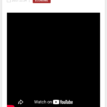
2017.11.24
ECONOMIE
Politici regionale
Rapoarte
Bunele practici
Inițiative în derulare
Laborator sociometric
Inițiative desfășurate
Transparența guvernării locale
Manual de proceduri
People Watch
Note & poziții​
Proces democratic
Organigrama IDIS
Agenda Națională de Business
Anunțuri
Puterea hibridă
Consiliul consulativ internațional IDIS
15 minute de realism economic