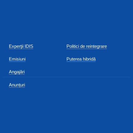
Experţii IDIS
Politici de reintegrare
Emisiuni
Puterea hibridă
Angajări
Anunțuri