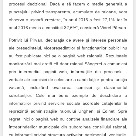
procesul decizional. Dacă e să facem o medie generală a
punctajului privind transparența, acumulate de raioane, vom
observa o ușoară creștere, în anul 2015 a fost 27,1%, iar în
anul 2016 media a constituit 32,6%”, consideră Viorel Pârvan.
Potrivit lui Pîrvan, declaraţia de avere şi interese personale
ale președintelui, vicepreședinților și funcționarilor publici nu
au fost publicate nici pe o pagină web raională. Rezultatele
monitorizării mai arată că doar raionul Sângerei a comunicat
prin intermediul paginii web, informațiile din procesele -
verbale ale comisiei de selectare a candidaţilor pentru funcţia
vacantă, incluzând evaluarea comisiei şi clasamentul
solicitanţilor. Cele mai bune exemple de deschidere a
informațiilor privind serviciile sociale acordate cetățenilor le
reprezintă administrațiile raionului Ungheni și Edineț. Spre
regret, nici o pagină web nu conține analizele financiare ale
întreprinderilor municipale din subordinea consiliului raional,
cu informații privind structura activelor, patrimoniul, veniturile,