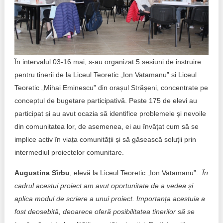
Trend Hunter
Buletin EU-STRAT
Aplică la BUNELE PRACTICI
În intervalul 03-16 mai, s-au organizat 5 sesiuni de instruire
Transparența întreprinderilor de stat
pentru tinerii de la Liceul Teoretic „Ion Vatamanu” și Liceul
Teoretic „Mihai Eminescu” din orașul Strășeni, concentrate pe
Cele mai bune și cele mai proaste politici locale din
conceptul de bugetare participativă. Peste 175 de elevi au
Moldova
participat și au avut ocazia să identifice problemele și nevoile
Democrația, independența și transparența instituțiilor
din comunitatea lor, de asemenea, ei au învățat cum să se
publice-cheie din Moldova
implice activ în viața comunității și să găsească soluții prin
intermediul proiectelor comunitare.
Achiziții publice
Augustina Sîrbu
, elevă la Liceul Teoretic „Ion Vatamanu”:
În
Achizițiile publice în vizorul societății civile
cadrul acestui proiect am avut oportunitate de a vedea și
aplica modul de scriere a unui proiect. Importanța acestuia a
fost deosebită, deoarece oferă posibilitatea tinerilor să se