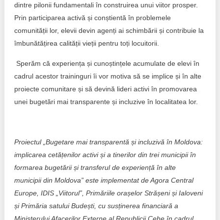
dintre pilonii fundamentali în construirea unui viitor prosper.
Prin participarea activă și conștientă în problemele
comunității lor, elevii devin agenți ai schimbării și contribuie la
îmbunătățirea calității vieții pentru toți locuitorii.
Sperăm că experiența și cunoștințele acumulate de elevi în
cadrul acestor traininguri îi vor motiva să se implice și în alte
proiecte comunitare și să devină lideri activi în promovarea
unei bugetări mai transparente și incluzive în localitatea lor.
Proiectul
„Bugetare mai transparentă și incluzivă în Moldova:
implicarea cetățenilor activi și a tinerilor din trei municipii în
formarea bugetării și transferul de experiență în alte
municipii din Moldova”
este implementat de Agora Central
Europe, IDIS „Viitorul”, Primăriile orașelor Strășeni și Ialoveni
și Primăria satului Budești, cu susținerea financiară a
Ministerului Afacerilor Externe al Republicii Cehe în cadrul