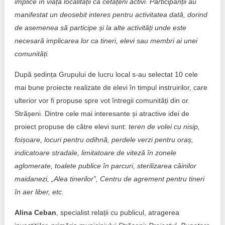
implice în viața localității ca cetățeni activi. Participanții au
manifestat un deosebit interes pentru activitatea dată, dorind
de asemenea să participe și la alte activități unde este
necesară implicarea lor ca tineri, elevi sau membri ai unei
comunități.
După ședința Grupului de lucru local s-au selectat 10 cele
mai bune proiecte realizate de elevi în timpul instruirilor, care
ulterior vor fi propuse spre vot întregii comunități din or.
Strășeni. Dintre cele mai interesante și atractive idei de
proiect propuse de către elevi sunt:
teren de volei cu nisip,
foișoare, locuri pentru odihnă, perdele verzi pentru oraș,
indicatoare stradale, limitatoare de viteză în zonele
aglomerate, toalete publice în parcuri, sterilizarea câinilor
maidanezi, „Alea tinerilor”, Centru de agrement pentru tineri
în aer liber, etc.
Alina Ceban
, specialist relații cu publicul, atragerea