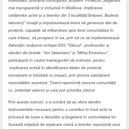
investițiilor, primăria municipiului Strășeni:
Proiectul „Bugetare
mai transparentă și incluzivă în Moldova: implicarea
cetățenilor activi și a tinerilor din 3 localități(Strășeni, Budești,
Ialoveni)” învaţă și impulsionează tinerii să genereze idei de
proiecte, capabile să influențeze spre bine comunitatea în
care trăiesc, să prospere în ea, prin tot ce se implementează.
Adresăm mulțumiri echipei IDIS "Viitorul", profesorilor și
elevilor din liceele "Ion Vatamanu" și "Mihai Eminescu",
participanți în cadrul trainingurilor de instruire, pentru
implicarea activă în identificarea ideilor de proiecte
inovatoare și totodată cu impact, prin prisma satisfacerii
necesităților acestora. Tinerii reprezintă resursa comunității
cu potențial valoros și care pot schimba viitorul.
Prin aceste instruiri, s-a urmărit să se ofere elevilor
instrumentele necesare pentru a contribui în mod activ la
procesul de luare a deciziilor și bugetare în comunitatea lor.
Această inițiativă de implicare civică a tinerilor reprezintă unul