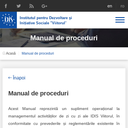
english
rom
Institutul pentru Dezvoltare şi
Inițiative Sociale "Viitorul
"
Manual de proceduri
Despre noi
Profil
Expertiza IDIS
Acasă
Manual de proceduri
Politici de reintegrare
Media
Recrutare
Biblioteca
Politici economice
Chairman's legacy
Înapoi
Emisiuni
Achizițiile publice în infografice
Acorduri semnate
Manual de proceduri
Buletinul informativ „Achizițiile publice în vizor”,
Nr.8, iunie 2023
Integrare europeană
Echipa
Acest Manual reprezintă un supliment operațional la
Politici sociale
Scrisori de mulțumire
managementul activităților de zi cu zi ale IDIS Viitorul, în
conformitate cu prevederile și reglementările existente în
Investigații în achizțiile publice
Media despre IDIS