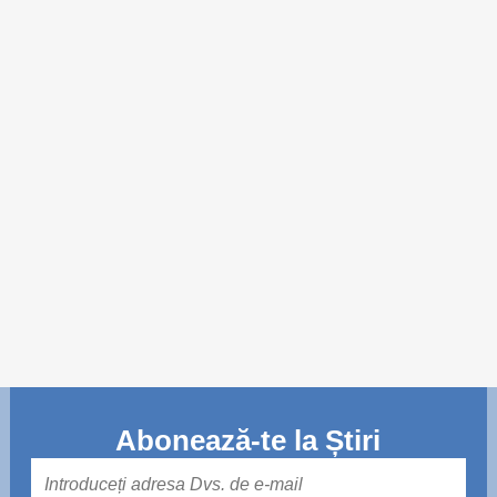
Trend Hunter
Buletin EU-STRAT
Aplică la BUNELE PRACTICI
Transparența întreprinderilor de stat
Cele mai bune și cele mai proaste politici locale din
Moldova
Democrația, independența și transparența instituțiilor
publice-cheie din Moldova
Achiziții publice
Achizițiile publice în vizorul societății civile
Abonează-te la Știri
Mail