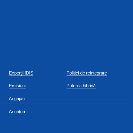
Experţii IDIS
Politici de reintegrare
Emisiuni
Puterea hibridă
Angajări
Anunțuri