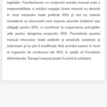
legislație. Familiarizarea cu conţinutul acestui manual este o
Politici regionale
responsabilitate a oricărui angajat. Acest manual nu descrie
Rapoarte
în mod exhaustiv toate politicile IDIS şi nici nu trebuie
Bunele practici
considerat un document care impune anumite îndatoriri sau
Inițiative în derulare
obligaţii pentru IDIS, ci contribuie la respectarea principiilor
Laborator sociometric
Inițiative desfășurate
utile pentru atingerea scopurilor IDIS. Prevederile acestui
manual înlocuiesc toate politicile şi practicile existente şi
Transparența guvernării locale
Manual de proceduri
anterioare şi nu pot fi modificate fără acordul expres în scris
al organelor de conducere ale IDIS, în speță, al Consiliului
People Watch
Note & poziții​
Administrativ. Întregul manual poate fi primit la solicitare.
Proces democratic
Organigrama IDIS
Agenda Națională de Business
Anunțuri
Puterea hibridă
Consiliul consulativ internațional IDIS
15 minute de realism economic