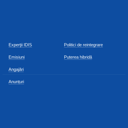
Experţii IDIS
Politici de reintegrare
Emisiuni
Puterea hibridă
Angajări
Anunțuri