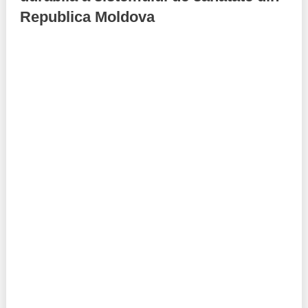
Republica Moldova
Politici regionale
Rapoarte
Bunele practici
Inițiative în derulare
Laborator sociometric
Inițiative desfășurate
Transparența guvernării locale
Manual de proceduri
People Watch
Note & poziții​
Proces democratic
Organigrama IDIS
Agenda Națională de Business
Anunțuri
Puterea hibridă
Consiliul consulativ internațional IDIS
15 minute de realism economic