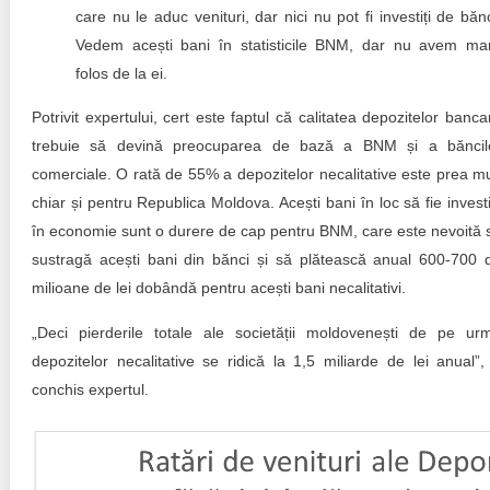
care nu le aduc venituri, dar nici nu pot fi investiți de bănc
Vedem acești bani în statisticile BNM, dar nu avem ma
folos de la ei.
Potrivit expertului, cert este faptul că calitatea depozitelor banca
trebuie să devină preocuparea de bază a BNM și a băncil
comerciale. O rată de 55% a depozitelor necalitative este prea mu
chiar și pentru Republica Moldova. Acești bani în loc să fie investiț
în economie sunt o durere de cap pentru BNM, care este nevoită 
sustragă acești bani din bănci și să plătească anual 600-700 
milioane de lei dobândă pentru acești bani necalitativi.
„Deci pierderile totale ale societății moldovenești de pe ur
depozitelor necalitative se ridică la 1,5 miliarde de lei anual”,
conchis expertul.