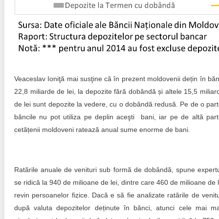
Veaceslav Ioniţă mai susţine că în prezent moldovenii dețin în băn
22,8 miliarde de lei, la depozite fără dobândă și altele 15,5 miliar
de lei sunt depozite la vedere, cu o dobândă redusă. Pe de o part
băncile nu pot utiliza pe deplin aceşti bani, iar pe de altă part
cetățenii moldoveni ratează anual sume enorme de bani.
Ratările anuale de venituri sub formă de dobândă, spune expertu
se ridică la 940 de milioane de lei, dintre care 460 de milioane de l
revin persoanelor fizice. Dacă e să fie analizate ratările de venitu
după valuta depozitelor deținute în bănci, atunci cele mai ma