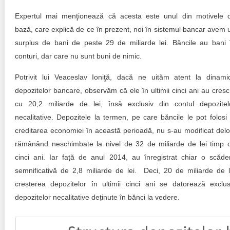
Expertul mai menţionează că acesta este unul din motivele 
bază, care explică de ce în prezent, noi în sistemul bancar avem 
surplus de bani de peste 29 de miliarde lei. Băncile au bani 
conturi, dar care nu sunt buni de nimic.
Potrivit lui Veaceslav Ioniţă, dacă ne uităm atent la dinami
depozitelor bancare, observăm că ele în ultimii cinci ani au cresc
cu 20,2 miliarde de lei, însă exclusiv din contul depozitel
necalitative. Depozitele la termen, pe care băncile le pot folosi 
creditarea economiei în această perioadă, nu s-au modificat delo
rămânând neschimbate la nivel de 32 de miliarde de lei timp 
cinci ani. Iar față de anul 2014, au înregistrat chiar o scăde
semnificativă de 2,8 miliarde de lei. Deci, 20 de miliarde de l
creșterea depozitelor în ultimii cinci ani se datorează exclus
depozitelor necalitative deținute în bănci la vedere.