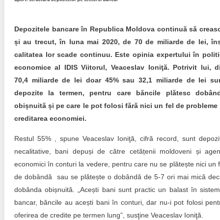
Trend Hunter
Buletin EU-STRAT
Depozitele bancare în Republica Moldova continuă să creas
și au trecut, în luna mai 2020, de 70 de miliarde de lei, în
Aplică la BUNELE PRACTICI
calitatea lor scade continuu. Este opinia expertului în politi
economice al IDIS Viitorul, Veaceslav Ioniţă. Potrivit lui, d
Transparența întreprinderilor de stat
70,4 miliarde de lei doar 45% sau 32,1 miliarde de lei su
Cele mai bune și cele mai proaste politici locale din
depozite la termen, pentru care băncile plătesc dobân
Moldova
obișnuită și pe care le pot folosi fără nici un fel de probleme 
creditarea economiei.
Democrația, independența și transparența instituțiilor
publice-cheie din Moldova
Restul 55% , spune Veaceslav Ioniţă, cifră record, sunt depozi
necalitative, bani depuși de către cetățenii moldoveni și agenț
Achiziții publice
economici în conturi la vedere, pentru care nu se plătește nici un f
Achizițiile publice în vizorul societății civile
de dobândă sau se plătește o dobândă de 5-7 ori mai mică dec
dobânda obișnuită. „Acești bani sunt practic un balast în sistem
bancar, băncile au acești bani în conturi, dar nu-i pot folosi pent
oferirea de credite pe termen lung”, susţine Veaceslav Ioniţă.