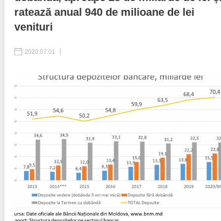
ratează anual 940 de milioane de lei
Politici regionale
Rapoarte
venituri
Bunele practici
Inițiative în derulare
2020.07.01
Laborator sociometric
Inițiative desfășurate
Transparența guvernării locale
Manual de proceduri
People Watch
Note & poziții​
Proces democratic
Organigrama IDIS
Agenda Națională de Business
Anunțuri
Puterea hibridă
Consiliul consulativ internațional IDIS
15 minute de realism economic