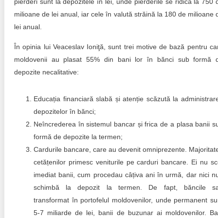
pierderi sunt la depozitele în lei, unde pierderile se ridică la 750 
milioane de lei anual, iar cele în valută străină la 180 de milioane 
lei anual.
În opinia lui Veaceslav Ioniţă, sunt trei motive de bază pentru ca
moldovenii au plasat 55% din bani lor în bănci sub formă 
depozite necalitative:
Educația financiară slabă și atenție scăzută la administrar
depozitelor în bănci;
Neîncrederea în sistemul bancar și frica de a plasa banii s
formă de depozite la termen;
Cardurile bancare, care au devenit omniprezente. Majoritat
cetățenilor primesc veniturile pe carduri bancare. Ei nu sc
imediat banii, cum procedau câțiva ani în urmă, dar nici nu
schimbă la depozit la termen. De fapt, băncile s
transformat în portofelul moldovenilor, unde permanent su
5-7 miliarde de lei, banii de buzunar ai moldovenilor. Ba