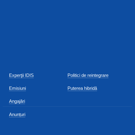
Experţii IDIS
Politici de reintegrare
Emisiuni
Puterea hibridă
Angajări
Anunțuri