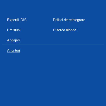
Experţii IDIS
Politici de reintegrare
Emisiuni
Puterea hibridă
Angajări
Anunțuri