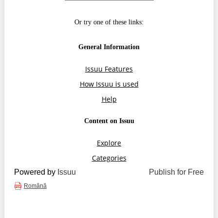
Trend Hunter
Buletin EU-STRAT
Aplică la BUNELE PRACTICI
Transparența întreprinderilor de stat
Cele mai bune și cele mai proaste politici locale din
Moldova
Democrația, independența și transparența instituțiilor
publice-cheie din Moldova
Achiziții publice
Powered by
Issuu
Publish for Free
Achizițiile publice în vizorul societății civile
Română