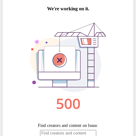
Politici regionale
Rapoarte
Bunele practici
Inițiative în derulare
Laborator sociometric
Inițiative desfășurate
Transparența guvernării locale
Manual de proceduri
People Watch
Note & poziții​
Proces democratic
Organigrama IDIS
Agenda Națională de Business
Anunțuri
Puterea hibridă
Consiliul consulativ internațional IDIS
15 minute de realism economic