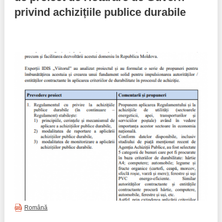
privind achizițiile publice durabile
Politici regionale
Rapoarte
Bunele practici
Inițiative în derulare
Laborator sociometric
Inițiative desfășurate
Transparența guvernării locale
Manual de proceduri
People Watch
Note & poziții​
Proces democratic
Organigrama IDIS
Agenda Națională de Business
Anunțuri
Puterea hibridă
Consiliul consulativ internațional IDIS
15 minute de realism economic
Română