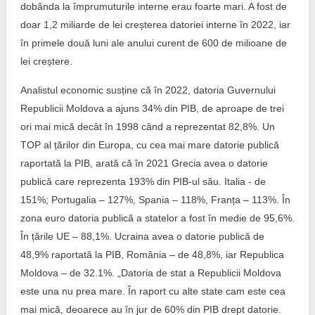
dobânda la împrumuturile interne erau foarte mari. A fost de
doar 1,2 miliarde de lei creșterea datoriei interne în 2022, iar
în primele două luni ale anului curent de 600 de milioane de
lei creștere.
Analistul economic susține că în 2022, datoria Guvernului
Republicii Moldova a ajuns 34% din PIB, de aproape de trei
ori mai mică decât în 1998 când a reprezentat 82,8%. Un
TOP al țărilor din Europa, cu cea mai mare datorie publică
raportată la PIB, arată că în 2021 Grecia avea o datorie
publică care reprezenta 193% din PIB-ul său. Italia - de
151%; Portugalia – 127%, Spania – 118%, Franța – 113%. În
zona euro datoria publică a statelor a fost în medie de 95,6%.
În țările UE – 88,1%. Ucraina avea o datorie publică de
48,9% raportată la PIB, România – de 48,8%, iar Republica
Moldova – de 32.1%. „Datoria de stat a Republicii Moldova
este una nu prea mare. În raport cu alte state cam este cea
mai mică, deoarece au în jur de 60% din PIB drept datorie.