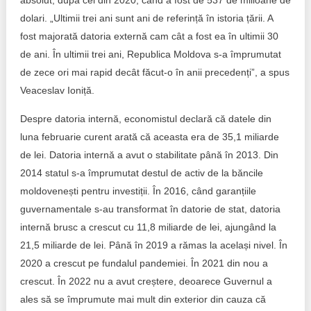
absolut, după cel din 2020, când a fost de 537 de milioane de
dolari. „Ultimii trei ani sunt ani de referință în istoria țării. A
fost majorată datoria externă cam cât a fost ea în ultimii 30
de ani. În ultimii trei ani, Republica Moldova s-a împrumutat
de zece ori mai rapid decât făcut-o în anii precedenți”, a spus
Veaceslav Ioniță.
Despre datoria internă, economistul declară că datele din
luna februarie curent arată că aceasta era de 35,1 miliarde
de lei. Datoria internă a avut o stabilitate până în 2013. Din
2014 statul s-a împrumutat destul de activ de la băncile
moldovenești pentru investiții. În 2016, când garanțiile
guvernamentale s-au transformat în datorie de stat, datoria
internă brusc a crescut cu 11,8 miliarde de lei, ajungând la
21,5 miliarde de lei. Până în 2019 a rămas la același nivel. În
2020 a crescut pe fundalul pandemiei. În 2021 din nou a
crescut. În 2022 nu a avut creștere, deoarece Guvernul a
ales să se împrumute mai mult din exterior din cauza că