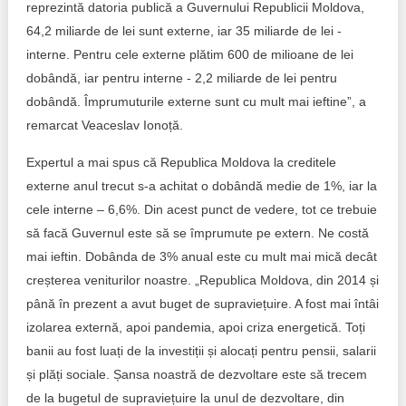
reprezintă datoria publică a Guvernului Republicii Moldova,
64,2 miliarde de lei sunt externe, iar 35 miliarde de lei -
interne. Pentru cele externe plătim 600 de milioane de lei
dobândă, iar pentru interne - 2,2 miliarde de lei pentru
dobândă. Împrumuturile externe sunt cu mult mai ieftine”, a
remarcat Veaceslav Ionoță.
Expertul a mai spus că Republica Moldova la creditele
externe anul trecut s-a achitat o dobândă medie de 1%, iar la
cele interne – 6,6%. Din acest punct de vedere, tot ce trebuie
să facă Guvernul este să se împrumute pe extern. Ne costă
mai ieftin. Dobânda de 3% anual este cu mult mai mică decât
creșterea veniturilor noastre. „Republica Moldova, din 2014 și
până în prezent a avut buget de supraviețuire. A fost mai întâi
izolarea externă, apoi pandemia, apoi criza energetică. Toți
banii au fost luați de la investiții și alocați pentru pensii, salarii
și plăți sociale. Șansa noastră de dezvoltare este să trecem
de la bugetul de supraviețuire la unul de dezvoltare, din