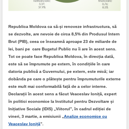
Trend Hunter
Buletin EU-STRAT
Republica Moldova ca să-și renoveze infrastructura, să
Aplică la BUNELE PRACTICI
se dezvolte, are nevoie de circa 8,5% din Produsul Intern
Transparența întreprinderilor de stat
Brut (PIB), ceea ce înseamnă aproape 23 de miliarde de
lei, bani pe care Bugetul Public nu îi are în acest sens.
Cele mai bune și cele mai proaste politici locale din
Tot ce poate face Republica Moldova, în direcția dată,
Moldova
este să se împrumute pe extern, în condițiile în care
datoria publică a Guvernului, pe extern, este mică; iar
Democrația, independența și transparența instituțiilor
publice-cheie din Moldova
dobânda pe care o plătește pentru împrumuturile externe
este mult mai conformabilă față de a celor interne.
Achiziții publice
Declarații în acest sens a făcut Veaceslav Ioniță, expert
în politici economice la Institutul pentru Dezvoltare și
Achizițiile publice în vizorul societății civile
Inițiative Sociale (IDIS) „Viitorul”, în cadrul ediției de
vineri, 3 martie, a emisiunii „
Analize economice cu
Veaceslav Ioniță
”.