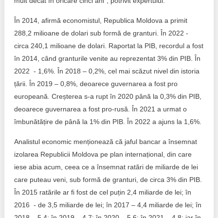
mult decât în oricare cinci ani”, potrivit expertului.
În 2014, afirmă economistul, Republica Moldova a primit
288,2 milioane de dolari sub formă de granturi. În 2022 -
circa 240,1 milioane de dolari. Raportat la PIB, recordul a fost
în 2014, când granturile venite au reprezentat 3% din PIB. În
2022 - 1,6%. În 2018 – 0,2%, cel mai scăzut nivel din istoria
țării. În 2019 – 0,8%, deoarece guvernarea a fost pro
europeană. Creșterea s-a rupt în 2020 până la 0,3% din PIB,
deoarece guvernarea a fost pro-rusă. În 2021 a urmat o
îmbunătățire de până la 1% din PIB. În 2022 a ajuns la 1,6%.
Analistul economic menționează că jaful bancar a însemnat
izolarea Republicii Moldova pe plan internațional, din care
iese abia acum, ceea ce a însemnat ratări de miliarde de lei
care puteau veni, sub formă de granturi, de circa 3% din PIB.
În 2015 ratările ar fi fost de cel puțin 2,4 miliarde de lei; în
2016 - de 3,5 miliarde de lei; în 2017 – 4,4 miliarde de lei; în
2018 – 5,4; în 2019 – 4,7; în 2020 – 5,6; în 2021 – 4,8; iar în