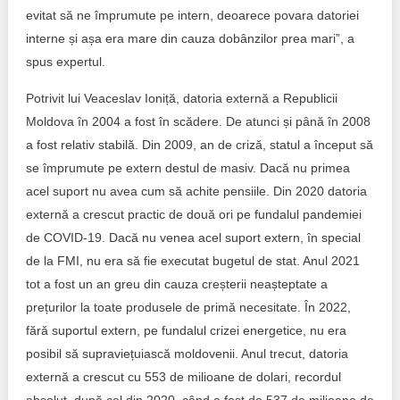
evitat să ne împrumute pe intern, deoarece povara datoriei
interne și așa era mare din cauza dobânzilor prea mari”, a
spus expertul.
Potrivit lui Veaceslav Ioniță, datoria externă a Republicii
Moldova în 2004 a fost în scădere. De atunci și până în 2008
a fost relativ stabilă. Din 2009, an de criză, statul a început să
se împrumute pe extern destul de masiv. Dacă nu primea
acel suport nu avea cum să achite pensiile. Din 2020 datoria
externă a crescut practic de două ori pe fundalul pandemiei
de COVID-19. Dacă nu venea acel suport extern, în special
de la FMI, nu era să fie executat bugetul de stat. Anul 2021
tot a fost un an greu din cauza creșterii neașteptate a
prețurilor la toate produsele de primă necesitate. În 2022,
fără suportul extern, pe fundalul crizei energetice, nu era
posibil să supraviețuiască moldovenii. Anul trecut, datoria
externă a crescut cu 553 de milioane de dolari, recordul