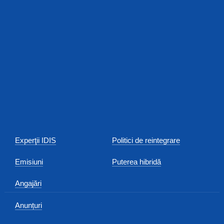
Experţii IDIS
Politici de reintegrare
Emisiuni
Puterea hibridă
Angajări
Anunțuri