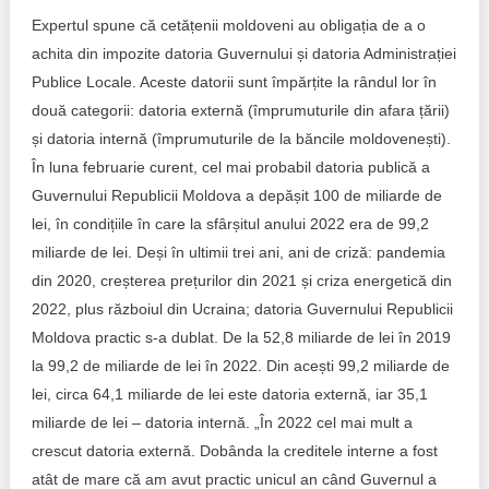
Expertul spune că cetățenii moldoveni au obligația de a o
achita din impozite datoria Guvernului și datoria Administrației
Publice Locale. Aceste datorii sunt împărțite la rândul lor în
două categorii: datoria externă (împrumuturile din afara țării)
și datoria internă (împrumuturile de la băncile moldovenești).
În luna februarie curent, cel mai probabil datoria publică a
Guvernului Republicii Moldova a depășit 100 de miliarde de
lei, în condițiile în care la sfârșitul anului 2022 era de 99,2
miliarde de lei. Deși în ultimii trei ani, ani de criză: pandemia
din 2020, creșterea prețurilor din 2021 și criza energetică din
2022, plus războiul din Ucraina; datoria Guvernului Republicii
Moldova practic s-a dublat. De la 52,8 miliarde de lei în 2019
la 99,2 de miliarde de lei în 2022. Din acești 99,2 miliarde de
lei, circa 64,1 miliarde de lei este datoria externă, iar 35,1
miliarde de lei – datoria internă. „În 2022 cel mai mult a
crescut datoria externă. Dobânda la creditele interne a fost
atât de mare că am avut practic unicul an când Guvernul a