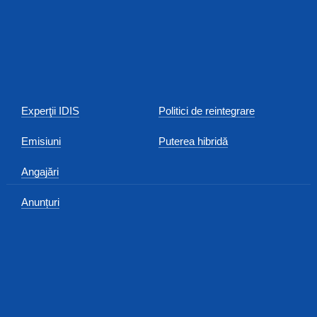
Experţii IDIS
Politici de reintegrare
Emisiuni
Puterea hibridă
Angajări
Anunțuri