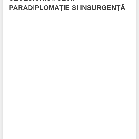
PARADIPLOMAȚIE ȘI INSURGENȚĂ
Politici regionale
Rapoarte
Bunele practici
Inițiative în derulare
Laborator sociometric
Inițiative desfășurate
Transparența guvernării locale
Manual de proceduri
People Watch
Note & poziții​
Proces democratic
Organigrama IDIS
Agenda Națională de Business
Anunțuri
Puterea hibridă
Consiliul consulativ internațional IDIS
15 minute de realism economic