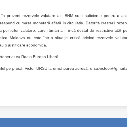
că în prezent rezervele valutare ale BNM sunt suficiente pentru a as
orespund cu masa monetară aflată în circulație. Datorită creșterii rezer
oliticilor valutare, care rămân a fi încă destul de restrictive atât p
lica Moldova nu este într-o situație critică privind rezervele valuta
au o justificare economică.
arteneriat cu Radio Europa Liberă.
abilul pe presă, Victor URSU la următoarea adresă: ursu.victoor@gmai