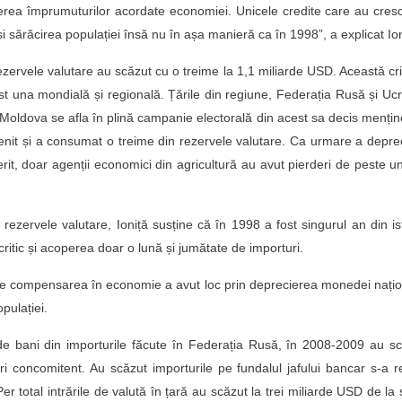
rea împrumuturilor acordate economiei. Unicele credite care au cres
și sărăcirea populației însă nu în așa manieră ca în 1998”, a explicat Ion
ezervele valutare au scăzut cu o treime la 1,1 miliarde USD. Această cr
st una mondială și regională. Țările din regiune, Federația Rusă și Uc
 Moldova se afla în plină campanie electorală din acest sa decis menți
venit și a consumat o treime din rezervele valutare. Ca urmare a deprec
erit, doar agenții economici din agricultură au avut pierderi de peste u
 rezervele valutare, Ioniță susține că în 1998 a fost singurul an din is
critic și acoperea doar o lună și jumătate de importuri.
are compensarea în economie a avut loc prin deprecierea monedei nați
pulației.
 de bani din importurile făcute în Federația Rusă, în 2008-2009 au s
ri concomitent. Au scăzut importurile pe fundalul jafului bancar s-a 
. Per total intrările de valută în țară au scăzut la trei miliarde USD de la