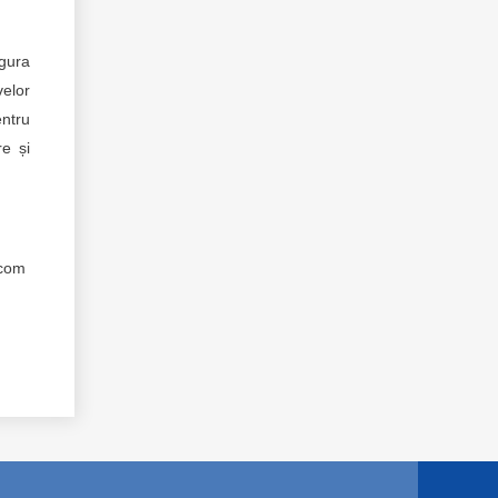
igura
velor
entru
re și
l.com