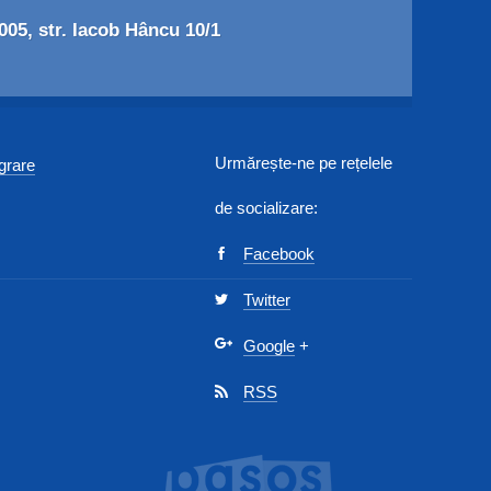
05, str. Iacob Hâncu 10/1
Urmărește-ne pe rețelele
egrare
de socializare:
Facebook
Twitter
Google
+
RSS