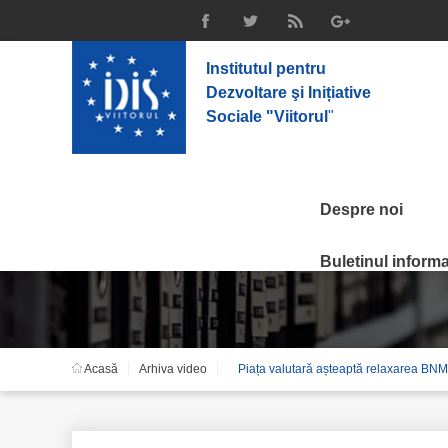
Institutul pentru
Dezvoltare şi Inițiative
Sociale "Viitorul
"
Despre noi
Arhiva video
Buletinul informat
Acasă
Arhiva video
Piața valutară așteaptă relaxarea BNM