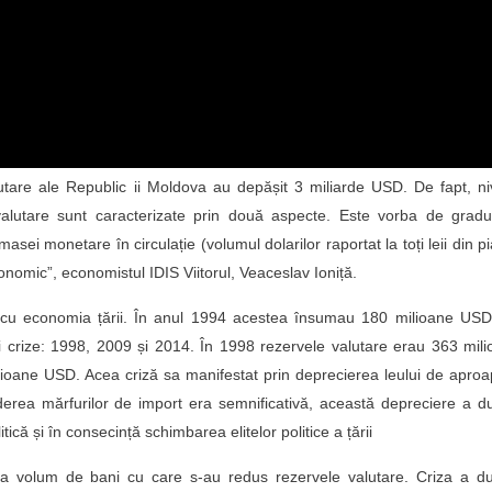
tare ale Republic ii Moldova au depășit 3 miliarde USD. De fapt, ni
alutare sunt caracterizate prin două aspecte. Este vorba de gradu
sei monetare în circulație (volumul dolarilor raportat la toți leii din pi
onomic”, economistul IDIS Viitorul, Veaceslav Ioniță.
at cu economia țării. În anul 1994 acestea însumau 180 milioane USD
ei crize: 1998, 2009 și 2014. În 1998 rezervele valutare erau 363 mil
ioane USD. Acea criză sa manifestat prin deprecierea leului de apro
nderea mărfurilor de import era semnificativă, această depreciere a d
ică și în consecință schimbarea elitelor politice a țării
a volum de bani cu care s-au redus rezervele valutare. Criza a du