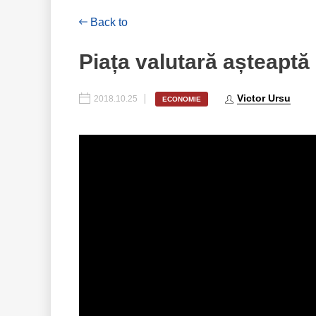
Back to
Piața valutară așteapt
Victor Ursu
2018.10.25
ECONOMIE