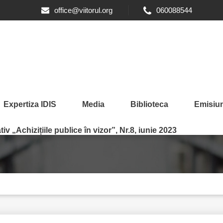
office@viitorul.org
060088544
Expertiza IDIS
Media
Biblioteca
Emisiun
iv „Achizițiile publice în vizor”, Nr.8, iunie 2023