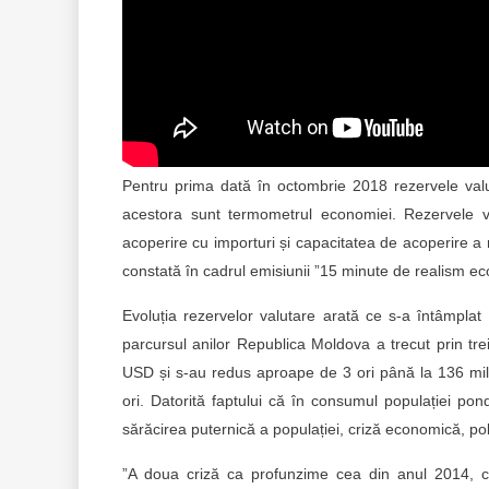
Pentru prima dată în octombrie 2018 rezervele valu
acestora sunt termometrul economiei. Rezervele v
acoperire cu importuri și capacitatea de acoperire a ma
constată în cadrul emisiunii ”15 minute de realism ec
Evoluția rezervelor valutare arată ce s-a întâmpl
parcursul anilor Republica Moldova a trecut prin tr
USD și s-au redus aproape de 3 ori până la 136 mil
ori. Datorită faptului că în consumul populației po
sărăcirea puternică a populației, criză economică, polit
”A doua criză ca profunzime cea din anul 2014, c