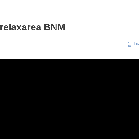
ă relaxarea BNM
Im