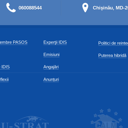
060088544
Chişinău, MD-20
 membre PASOS
Experţii IDIS
Politici de reint
Emisiuni
Puterea hibridă
 IDIS
Angajări
flexii
Anunțuri