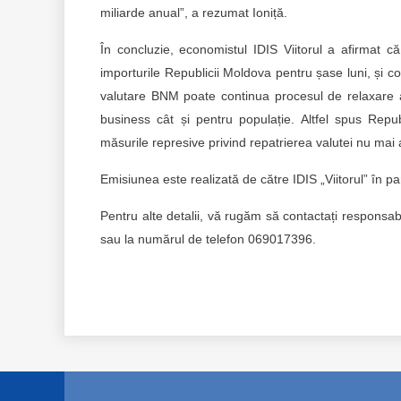
miliarde anual”, a rezumat Ioniță.
În concluzie, economistul IDIS Viitorul a afirmat 
importurile Republicii Moldova pentru șase luni, și c
valutare BNM poate continua procesul de relaxare a p
business cât și pentru populație. Altfel spus Repub
măsurile represive privind repatrierea valutei nu mai 
Emisiunea este realizată de către IDIS „Viitorul” în p
Pentru alte detalii, vă rugăm să contactați respons
sau la numărul de telefon 069017396.