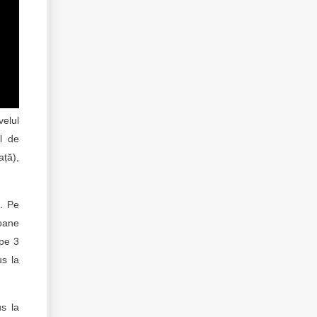
velul
l de
ață),
. Pe
ioane
ape 3
us la
s la