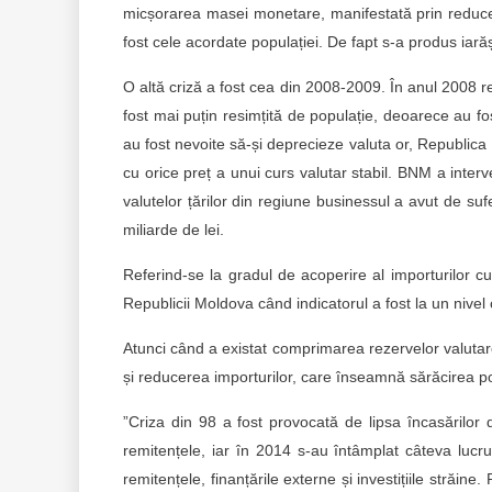
micșorarea masei monetare, manifestată prin reduce
fost cele acordate populației. De fapt s-a produs iară
O altă criză a fost cea din 2008-2009. În anul 2008 r
fost mai puțin resimțită de populație, deoarece au fo
au fost nevoite să-și deprecieze valuta or, Republica
cu orice preț a unui curs valutar stabil. BNM a inter
valutelor țărilor din regiune businessul a avut de suf
miliarde de lei.
Referind-se la gradul de acoperire al importurilor cu
Republicii Moldova când indicatorul a fost la un nivel 
Atunci când a existat comprimarea rezervelor valut
și reducerea importurilor, care înseamnă sărăcirea po
”Criza din 98 a fost provocată de lipsa încasărilor
remitențele, iar în 2014 s-au întâmplat câteva lucru
remitențele, finanțările externe și investițiile străine