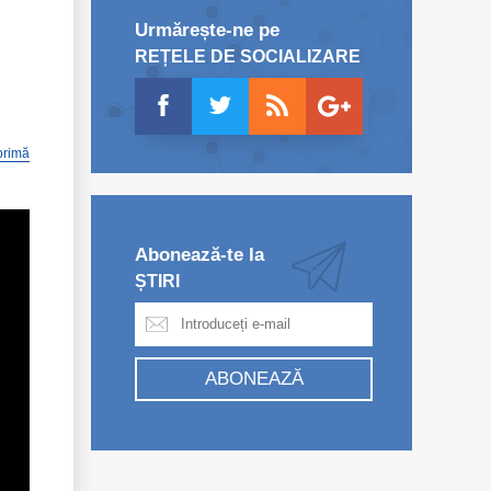
Urmărește-ne pe
REȚELE DE SOCIALIZARE
primă
Abonează-te la
ȘTIRI
ABONEAZĂ