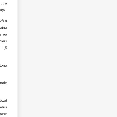
cut a
iță.
iză a
raina
nerea
ierii
n 1,5
toria
onale
căzut
redus
 șase