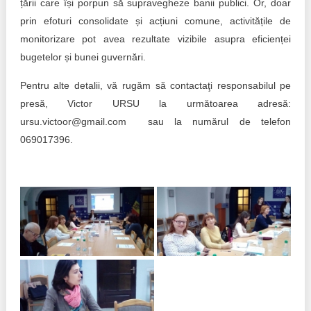
țării care își porpun să supravegheze banii publici. Or, doar
prin efoturi consolidate și acțiuni comune, activitățile de
monitorizare pot avea rezultate vizibile asupra eficienței
bugetelor și bunei guvernări.
Pentru alte detalii, vă rugăm să contactaţi responsabilul pe
presă, Victor URSU la următoarea adresă:
ursu.victoor@gmail.com sau la numărul de telefon
069017396.