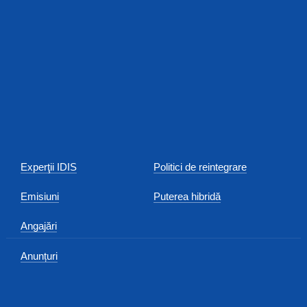
Experţii IDIS
Politici de reintegrare
Emisiuni
Puterea hibridă
Angajări
Anunțuri