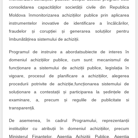
consolidarea capacităților societății civile din Republica
Moldova înmonitorizarea achizițiilor publice prin aplicarea
instrumentelor inovative de identificare a încălcărilor,
fraudelor și corupției și generarea soluțiilor pentru
îmbunătățirea sistemului de achiziții.
Programul de instruire a abordatsubiecte de interes în
domeniul achizițiilor publice, cum sunt: mecanismul de
funcționare a sistemului de achiziții publice, legislația în
vigoare, procesul de planificare a achizițiilor, alegerea
procedurii potrivite de achiziție,funcționarea sistemului de
soluționare a contestații și participarea la ședințele de
examinare, a, precum și regulile de publicitate si
transparență.
De asemenea, în cadrul Programului, reprezentanții
instituțiilor cu atribuții în domeniul achizițiilor, precum
Ministerul Finanțelor, Agenția Achiziții Publice, Agenția