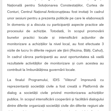
Națională pentru Soluționarea Constestațiilor, Curtea de
Conturi, Centrul Național Anticorupțieau fost invitați în cadrul
unor sesiuni pentru a prezenta politicile pe care le elaborează
în domeniu și a discuta cu participanții aspecte practice ale
procesului de achiziție. Totodată, în scopul promovării
bunelor practici locale și intensificării acțiunilor de
monitorizare a achizițiilor la nivel local, au fost efectuate 3
vizite de lucru în diferite regiuni ale țării (Rezina, Bălți, Cahul),
în cadrul cărora participanții au avut oportunitatea să vadă
rezultatele activităților de monitorizare și cum acestea au
contribuit la îmbunătățirea guvernării locale.
La finalul Programului, IDIS ”Viitorul” împreună cu
reprezentanții societății civile a fost creată o Platformă de
dialog a societății civile privind monitorizarea achizițiilor
publice, în scopul intensificării cooperării și facilitării dialogului
dintre diferite organizații societății civile din diferite regiuni ale