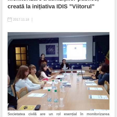
creată la inițiativa IDIS ”Viitorul”
Politici regionale
Rapoarte
2017.11.18
Bunele practici
Inițiative în derulare
Laborator sociometric
Inițiative desfășurate
Transparența guvernării locale
Manual de proceduri
People Watch
Note & poziții​
Proces democratic
Organigrama IDIS
Agenda Națională de Business
Anunțuri
Puterea hibridă
Consiliul consulativ internațional IDIS
15 minute de realism economic
Societatea civilă are un rol esențial în monitorizarea