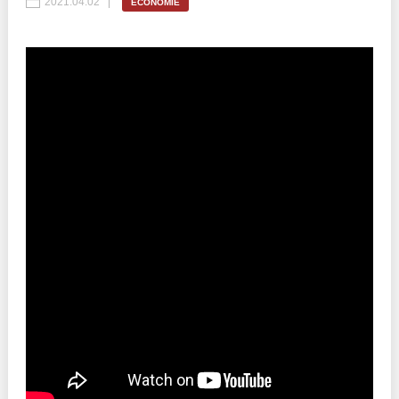
2021.04.02
ECONOMIE
Politici regionale
Rapoarte
Bunele practici
Inițiative în derulare
Laborator sociometric
Inițiative desfășurate
Transparența guvernării locale
Manual de proceduri
People Watch
Note & poziții​
Proces democratic
Organigrama IDIS
Agenda Națională de Business
Anunțuri
Puterea hibridă
Consiliul consulativ internațional IDIS
15 minute de realism economic