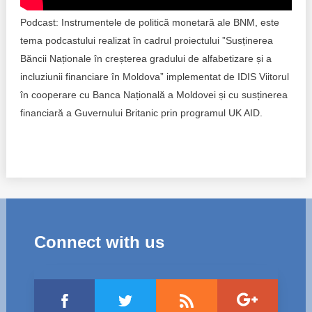
Trend Hunter
Podcast: Instrumentele de politică monetară ale BNM, este
Buletin EU-STRAT
tema podcastului realizat în cadrul proiectului ”Susținerea
Băncii Naționale în creșterea gradului de alfabetizare și a
Aplică la BUNELE PRACTICI
incluziunii financiare în Moldova” implementat de IDIS Viitorul
în cooperare cu Banca Națională a Moldovei și cu susținerea
Transparența întreprinderilor de stat
financiară a Guvernului Britanic prin programul UK AID.
Cele mai bune și cele mai proaste politici locale din
Moldova
Democrația, independența și transparența instituțiilor
publice-cheie din Moldova
Achiziții publice
Connect with us
Achizițiile publice în vizorul societății civile