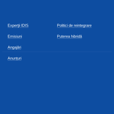
Experţii IDIS
Politici de reintegrare
Emisiuni
Puterea hibridă
Angajări
Anunțuri