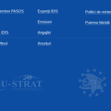
 membre PASOS
Experţii IDIS
Politici de reint
Emisiuni
Puterea hibridă
 IDIS
Angajări
flexii
Anunțuri