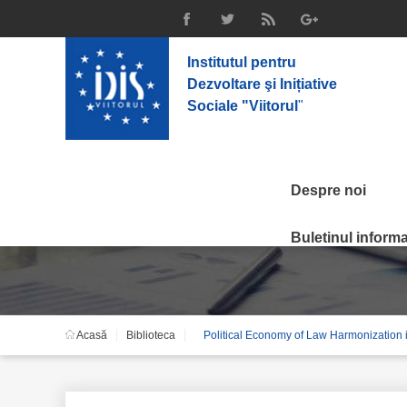
Institutul pentru
Dezvoltare şi Inițiative
Sociale "Viitorul
"
Despre noi
Political Economy of 
Buletinul informat
Acasă
Biblioteca
Political Economy of Law Harmonization i
Adjustment of Associ