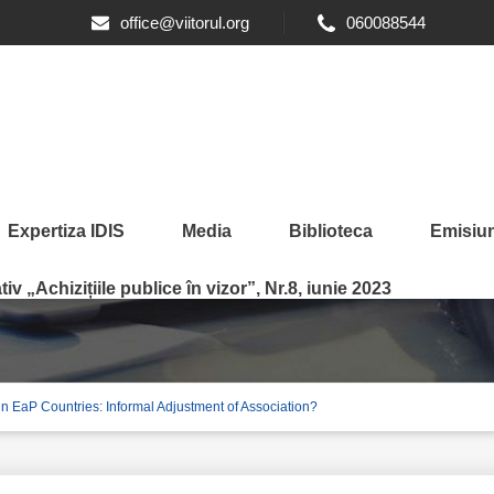
office@viitorul.org
060088544
Expertiza IDIS
Media
Biblioteca
Emisiun
Law Harmonization in EaP 
iv „Achizițiile publice în vizor”, Nr.8, iunie 2023
n EaP Countries: Informal Adjustment of Association?
ation?