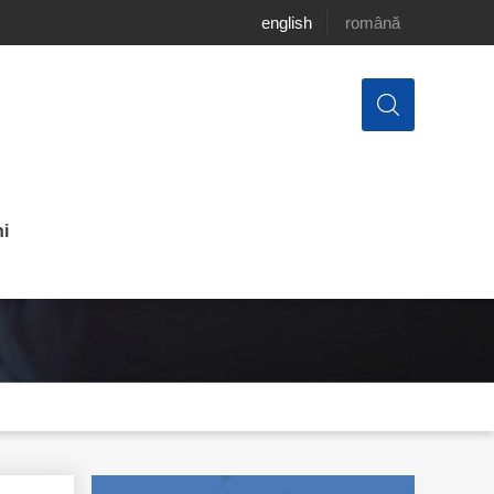
english
română
i
Countries: Informal