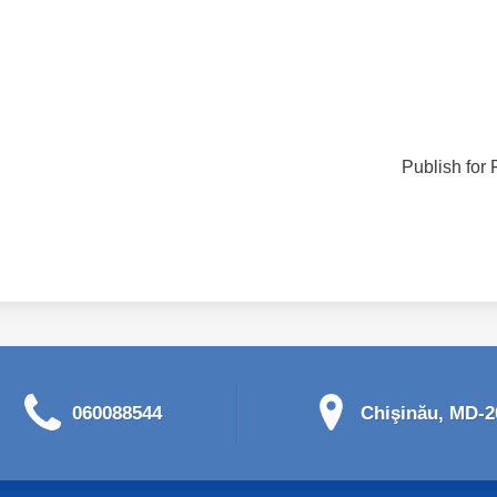
Publish for 
060088544
Chişinău, MD-20