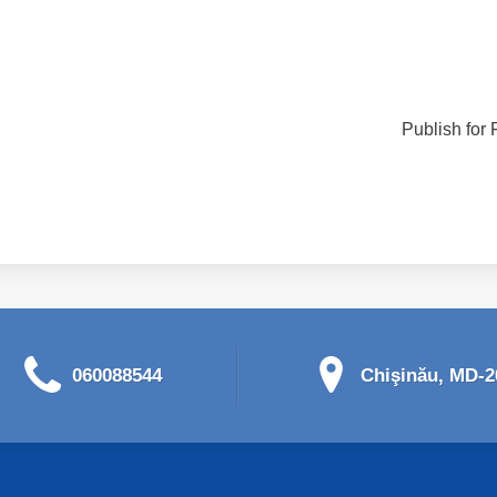
Publish for 
060088544
Chişinău, MD-20