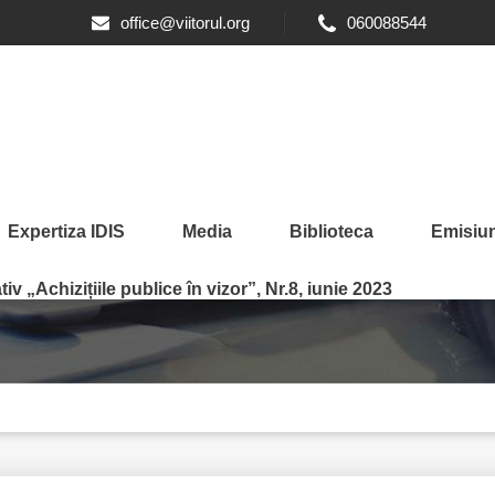
office@viitorul.org
060088544
Expertiza IDIS
Media
Biblioteca
Emisiun
anul 2017
iv „Achizițiile publice în vizor”, Nr.8, iunie 2023