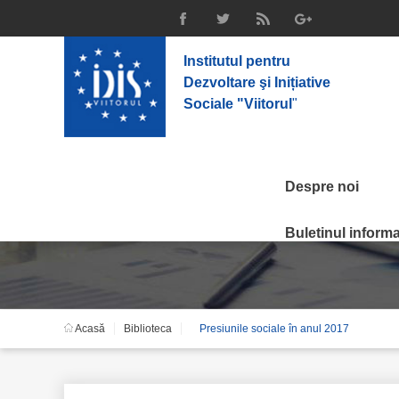
Institutul pentru
Dezvoltare şi Inițiative
Sociale "Viitorul
"
Despre noi
Presiunile sociale în 
Buletinul informat
Acasă
Biblioteca
Presiunile sociale în anul 2017