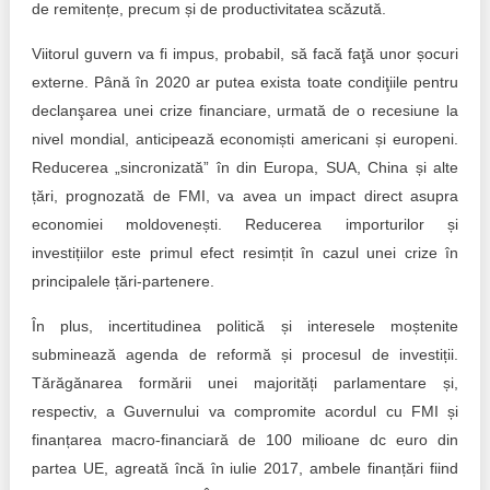
de remitențe, precum și de productivitatea scăzută.
Viitorul guvern va fi impus, probabil, să facă faţă unor șocuri
externe. Până în 2020 ar putea exista toate condiţiile pentru
declanşarea unei crize financiare, urmată de o recesiune la
nivel mondial, anticipează economiști americani și europeni.
Reducerea „sincronizată” în din Europa, SUA, China și alte
țări, prognozată de FMI, va avea un impact direct asupra
economiei moldovenești. Reducerea importurilor și
investițiilor este primul efect resimțit în cazul unei crize în
principalele țări-partenere.
În plus, incertitudinea politică și interesele moștenite
subminează agenda de reformă și procesul de investiții.
Tărăgănarea formării unei majorități parlamentare și,
respectiv, a Guvernului va compromite acordul cu FMI și
finanțarea macro-financiară de 100 milioane dc euro din
partea UE, agreată încă în iulie 2017, ambele finanțări fiind