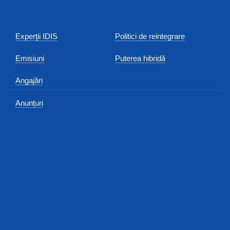
Experţii IDIS
Politici de reintegrare
Emisiuni
Puterea hibridă
Angajări
Anunțuri