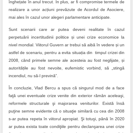
înghețate în anul trecut. În plus, ar fi compromise termele de
realizare a unor acțiuni prevăzute de Acordul de Asociere,
mai ales în cazul unor alegeri parlamentare anticipate.
Sunt scenarii care ar putea deveni realitate în cazul
perpetuării incertitudinii politice și unei crize economice la
nivel mondial. Viitorul Guvern ar trebui să aibă în vedere și un
astfel de scenariu, pentru a evita situația din timpul crizei din
2008, când primele semne ale acesteia au fost neglijate, și
autoritățile au fost nevoite, eufemistic vorbind, să „stingă
incendiul, nu să-l prevină”.
În concluzie, Vlad Bercu a spus că singurul mod de a face
faţă unei eventuale crize venite din exterior rămân aceleaşi,
reformele structurale şi majorarea veniturilor. Există însă
puţine semne evidente că o situaţie similară cu cea din 2008
s-ar putea repeta în viitorul apropiat. Şi totuşi, până în 2020
ar putea exista toate condiţiile pentru declanşarea unei crize