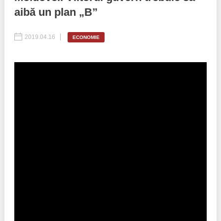
aibă un plan „B”
Politici regionale
Rapoarte
2019.04.16
ECONOMIE
Bunele practici
Inițiative în derulare
Laborator sociometric
Inițiative desfășurate
Transparența guvernării locale
Manual de proceduri
People Watch
Note & poziții​
Proces democratic
Organigrama IDIS
Agenda Națională de Business
Anunțuri
Puterea hibridă
Consiliul consulativ internațional IDIS
15 minute de realism economic