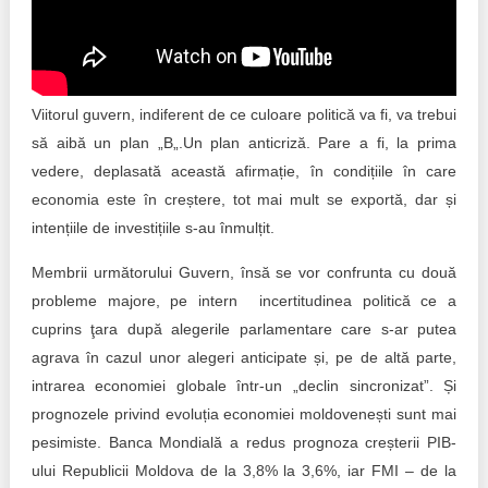
Trend Hunter
Buletin EU-STRAT
Aplică la BUNELE PRACTICI
Viitorul guvern, indiferent de ce culoare politică va fi, va trebui
să aibă un plan „B„.Un plan anticriză. Pare a fi, la prima
Transparența întreprinderilor de stat
vedere, deplasată această afirmație, în condițiile în care
economia este în creștere, tot mai mult se exportă, dar și
Cele mai bune și cele mai proaste politici locale din
Moldova
intențiile de investițiile s-au înmulțit.
Democrația, independența și transparența instituțiilor
Membrii următorului Guvern, însă se vor confrunta cu două
publice-cheie din Moldova
probleme majore, pe intern incertitudinea politică ce a
cuprins ţara după alegerile parlamentare care s-ar putea
Achiziții publice
agrava în cazul unor alegeri anticipate și, pe de altă parte,
intrarea economiei globale într-un „declin sincronizat”. Și
Achizițiile publice în vizorul societății civile
prognozele privind evoluția economiei moldovenești sunt mai
pesimiste. Banca Mondială a redus prognoza creșterii PIB-
ului Republicii Moldova de la 3,8% la 3,6%, iar FMI – de la