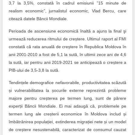
3,7 la 3,5%, constată în cadrul emisiunii ”15 minute de
realism economic”, jurnalistul economic, Vlad Bercu, care
citează datele Băncii Mondiale.
Perioada de ascensiune economică înaltă a ajuns la final şi
urmează reducerea ritmului de creștere. Ultimul raport al FMI
constată că rata anuală de creștere în Republica Moldova în
anii 2001-2010 a fost de 5,1 la sută, în ultimii zece ani de 4,6
la sută, iar pentru anii 2019-2021 se anticipează o creștere a
PIB-ului de 3,5-3,8 la sută.
Tendințele demografice nefavorabile, productivitatea scăzută
și vulnerabilitatea la șocurile externe reprezintă probleme
majore pentru creșterea pe termen lung, sunt de părere
experții Băncii Mondiale. Ei mai adaugă că, problemele pe
termen lung ale creșterii economice în Moldova includ și
îmbătrânirea populației, extinderea migrației nete și un model
de creștere nesustenabilă, caracterizat de consumul cauzat