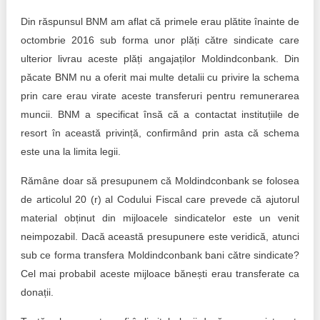
Din răspunsul BNM am aflat că primele erau plătite înainte de
octombrie 2016 sub forma unor plăți către sindicate care
ulterior livrau aceste plăți angajaților Moldindconbank. Din
păcate BNM nu a oferit mai multe detalii cu privire la schema
prin care erau virate aceste transferuri pentru remunerarea
muncii. BNM a specificat însă că a contactat instituțiile de
resort în această privință, confirmând prin asta că schema
este una la limita legii.
Rămâne doar să presupunem că Moldindconbank se folosea
de articolul 20 (r) al Codului Fiscal care prevede că ajutorul
material obținut din mijloacele sindicatelor este un venit
neimpozabil. Dacă această presupunere este veridică, atunci
sub ce forma transfera Moldindconbank bani către sindicate?
Cel mai probabil aceste mijloace bănești erau transferate ca
donații.