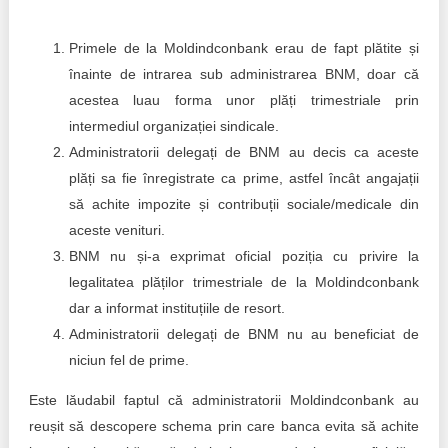
Trend Hunter
Buletin EU-STRAT
Primele de la Moldindconbank erau de fapt plătite și
înainte de intrarea sub administrarea BNM, doar că
Aplică la BUNELE PRACTICI
acestea luau forma unor plăți trimestriale prin
intermediul organizației sindicale.
Transparența întreprinderilor de stat
Administratorii delegați de BNM au decis ca aceste
plăți sa fie înregistrate ca prime, astfel încât angajații
Cele mai bune și cele mai proaste politici locale din
Moldova
să achite impozite și contribuții sociale/medicale din
aceste venituri.
Democrația, independența și transparența instituțiilor
BNM nu și-a exprimat oficial poziția cu privire la
publice-cheie din Moldova
legalitatea plăților trimestriale de la Moldindconbank
dar a informat instituțiile de resort.
Achiziții publice
Administratorii delegați de BNM nu au beneficiat de
Achizițiile publice în vizorul societății civile
niciun fel de prime.
Este lăudabil faptul că administratorii Moldindconbank au
reușit să descopere schema prin care banca evita să achite