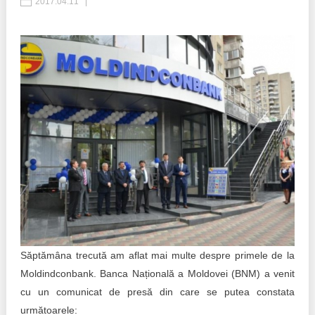
2017.04.11
Politici regionale
Rapoarte
Bunele practici
Inițiative în derulare
Laborator sociometric
Inițiative desfășurate
Transparența guvernării locale
Manual de proceduri
People Watch
Note & poziții​
Proces democratic
Organigrama IDIS
Agenda Națională de Business
Anunțuri
Puterea hibridă
Săptămâna trecută am aflat mai multe despre primele de la
Consiliul consulativ internațional IDIS
Moldindconbank. Banca Națională a Moldovei (BNM) a venit
15 minute de realism economic
cu un comunicat de presă din care se putea constata
următoarele: