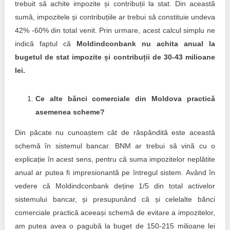
trebuit să achite impozite și contribuții la stat. Din această
sumă, impozitele și contribuțiile ar trebui să constituie undeva
42% -60% din total venit. Prin urmare, acest calcul simplu ne
indică faptul că
Moldindconbank nu achita anual la
bugetul de stat impozite și contribuții de 30-43 milioane
lei.
Ce alte bănci comerciale din Moldova practică
asemenea scheme?
Din păcate nu cunoaștem cât de răspândită este această
schemă în sistemul bancar. BNM ar trebui să vină cu o
explicație în acest sens, pentru că suma impozitelor neplătite
anual ar putea fi impresionantă pe întregul sistem. Având în
vedere că Moldindconbank deține 1/5 din total activelor
sistemului bancar, și presupunând că și celelalte bănci
comerciale practică aceeași schemă de evitare a impozitelor,
am putea avea o pagubă la buget de 150-215 milioane lei