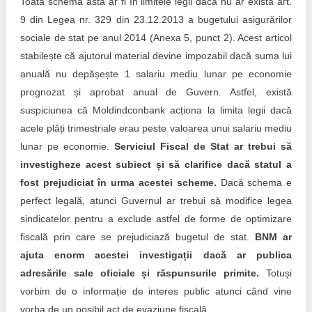
Toată schema asta ar fi în limitele legii dacă nu ar exista art.
9 din Legea nr. 329 din 23.12.2013 a bugetului asigurărilor
sociale de stat pe anul 2014 (Anexa 5, punct 2). Acest articol
stabilește că ajutorul material devine impozabil dacă suma lui
anuală nu depășește 1 salariu mediu lunar pe economie
prognozat și aprobat anual de Guvern. Astfel, există
suspiciunea că Moldindconbank acționa la limita legii dacă
acele plăți trimestriale erau peste valoarea unui salariu mediu
lunar pe economie.
Serviciul Fiscal de Stat ar trebui să
investigheze acest subiect și să clarifice dacă statul a
fost prejudiciat în urma acestei scheme.
Dacă schema e
perfect legală, atunci Guvernul ar trebui să modifice legea
sindicatelor pentru a exclude astfel de forme de optimizare
fiscală prin care se prejudiciază bugetul de stat.
BNM ar
ajuta enorm acestei investigații dacă ar publica
adresările sale oficiale și răspunsurile primite.
Totuși
vorbim de o informație de interes public atunci când vine
vorba de un posibil act de evaziune fiscală.