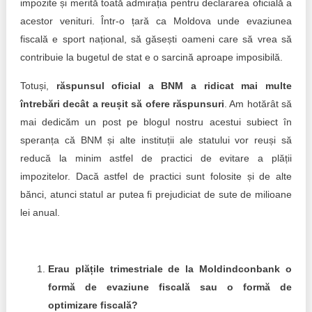
impozite și merită toată admirația pentru declararea oficială a
acestor venituri. Într-o țară ca Moldova unde evaziunea
fiscală e sport național, să găsești oameni care să vrea să
contribuie la bugetul de stat e o sarcină aproape imposibilă.
Totuși,
răspunsul oficial a BNM a ridicat mai multe
întrebări decât a reușit să ofere răspunsuri
. Am hotărât să
mai dedicăm un post pe blogul nostru acestui subiect în
speranța că BNM și alte instituții ale statului vor reuși să
reducă la minim astfel de practici de evitare a plății
impozitelor. Dacă astfel de practici sunt folosite și de alte
bănci, atunci statul ar putea fi prejudiciat de sute de milioane
lei anual.
Erau plățile trimestriale de la Moldindconbank o
formă de evaziune fiscală sau o formă de
optimizare fiscală?