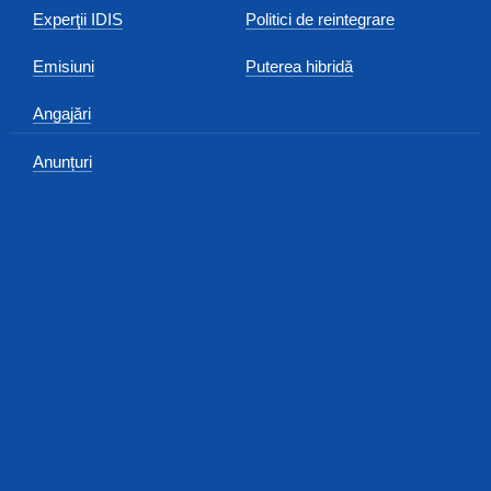
Experţii IDIS
Politici de reintegrare
Emisiuni
Puterea hibridă
Angajări
Anunțuri