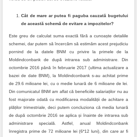
Cât de mare ar putea fi paguba cauzată bugetului
de această schemă de evitare a impozitelor?
Este greu de calculat suma exactă fără a cunoaște detaliile
schemei, dar putem să încercăm să estimăm acest prejudiciu
pornind de la datele BNM cu privire la primele de la
Moldindconbank de după intrarea sub administrare. Din
octombrie 2016 până în februarie 2017 (ultima actualizare a
bazei de date BNM), la Moldindconbank s-au achitat prime
de 29.6 milioane lei, cu o medie lunară de 6 milioane de lei.
Din comunicatul BNM am aflat că beneficiile salariaților nu au
fost majorate odată cu modificarea modalității de achitare a
plăților trimestriale, deci putem concluziona că media lunară
de după octombrie 2016 se aplica și înainte de intrarea sub
administrare specială. Astfel, anual Moldindconbank
înregistra prime de 72 milioane lei (6*12 luni), din care ar fi