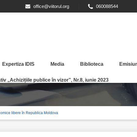
office@viitorul.org
060088544
Expertiza IDIS
Media
Biblioteca
Emisiun
tivele zonelor economice 
iv „Achizițiile publice în vizor”, Nr.8, iunie 2023
nomice libere în Republica Moldova