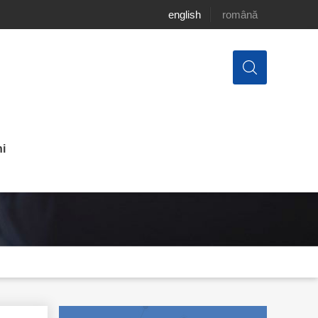
english
română
i
libere în Republica