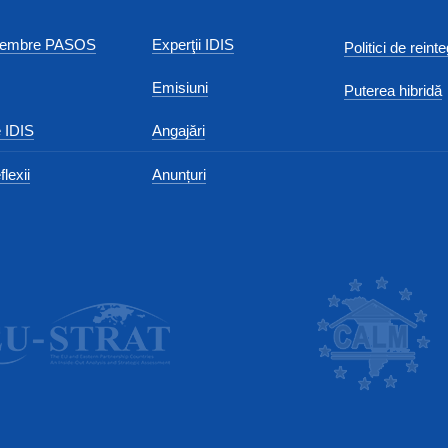
 membre PASOS
Experţii IDIS
Politici de reint
Emisiuni
Puterea hibridă
 IDIS
Angajări
flexii
Anunțuri