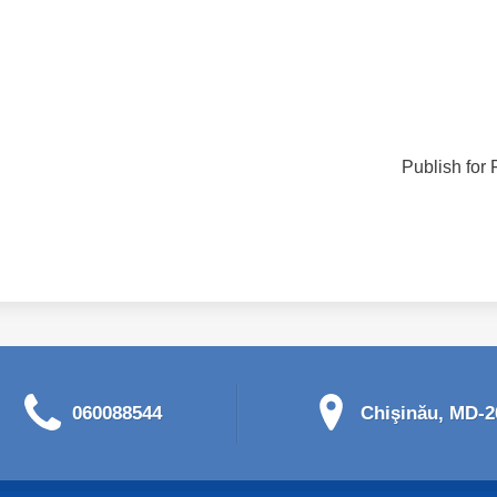
Publish for 
060088544
Chişinău, MD-20