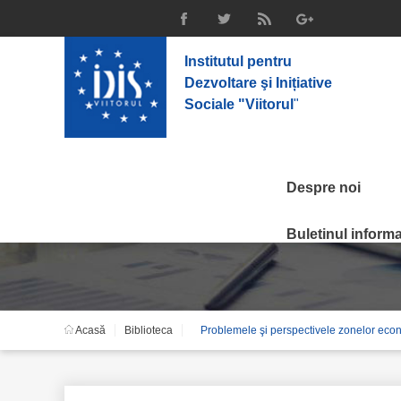
Institutul pentru
Dezvoltare şi Inițiative
Sociale "Viitorul
"
Despre noi
Problemele şi perspec
Buletinul informat
Acasă
Biblioteca
Problemele şi perspectivele zonelor eco
Moldova