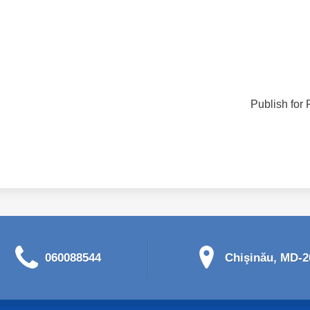
Publish for 
060088544
Chişinău, MD-20