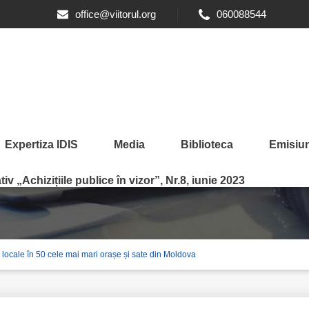
office@viitorul.org
060088544
Expertiza IDIS
Media
Biblioteca
Emisiun
heltuielilor publice locale
iv „Achizițiile publice în vizor”, Nr.8, iunie 2023
e locale în 50 cele mai mari orașe și sate din Moldova
dova