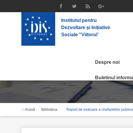
Institutul pentru
Dezvoltare şi Inițiative
Sociale "Viitorul
"
Despre noi
Raport de evaluare a c
Buletinul informat
Acasă
Biblioteca
Raport de evaluare a cheltuielilor public
orașe și sate din Mol