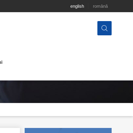
english
română
i
 în 50 cele mai mari