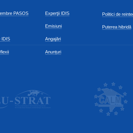
 membre PASOS
Experţii IDIS
Politici de reint
Emisiuni
Puterea hibridă
 IDIS
Angajări
flexii
Anunțuri