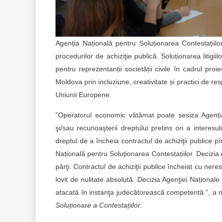
Agenția Națională pentru Soluționarea Contestațiil
procedurilor de achiziţie publică. Soluționarea litigiil
pentru reprezentanții societății civile în cadrul proi
Moldova prin incluziune, creativitate și practici de res
Uniunii Europene.
”Operatorul economic vătămat poate sesiza Agenția 
şi/sau recunoaşterii dreptului pretins ori a interesu
dreptul de a încheia contractul de achiziţii publice p
Națională pentru Soluționarea Contestațiilor. Decizia 
părţi. Contractul de achiziţii publice încheiat cu ner
lovit de nulitate absolută. Decizia Agenţiei Naționale
atacată în instanţa judecătorească competentă.”,
Soluționare a Contestațiilor
.