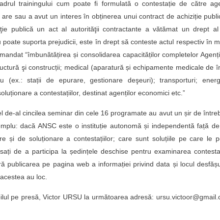
n cadrul trainingului cum poate fi formulată o contestație de către ag
are sau a avut un interes în obținerea unui contract de achiziție publi
ţie publică un act al autorităţii contractante a vătămat un drept a
 poate suporta prejudicii, este în drept să conteste actul respectiv în 
omandat “îmbunătățirea și consolidarea capacităților completelor Agenți
uctură şi construcții; medical (aparatură și echipamente medicale de î
u (ex.: stații de epurare, gestionare deşeuri); transporturi; energ
uționare a contestațiilor, destinat agenților economici etc.”
cel de-al cincilea seminar din cele 16 programate au avut un șir de întreb
xemplu: dacă ANSC este o instituție autonomă și independentă față de
e și de soluționare a contestațiilor; care sunt soluțiile pe care le 
esați de a participa la ședințele deschise pentru examinarea contestaț
 publicarea pe pagina web a informației privind data și locul desfășu
 acestea au loc.
abilul pe presă, Victor URSU la următoarea adresă: ursu.victoor@gmai