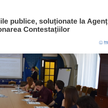
iile publice, soluționate la Agenț
onarea Contestațiilor
Im