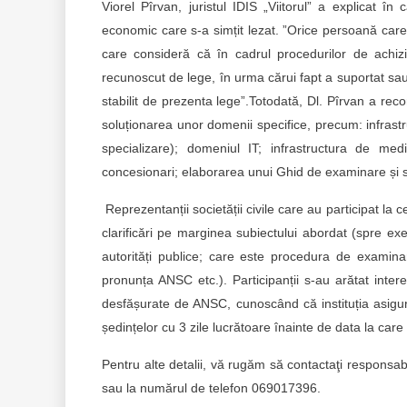
Viorel Pîrvan, juristul IDIS „Viitorul” a explicat î
economic care s-a simțit lezat. ”Orice persoană care 
care consideră că în cadrul procedurilor de achizi
recunoscut de lege, în urma cărui fapt a suportat sau
stabilit de prezenta lege”.Totodată, Dl. Pîrvan a rec
soluționarea unor domenii specifice, precum: infrastr
specializare); domeniul IT; infrastructura de medi
concesionari; elaborarea unui Ghid de examinare și sol
Reprezentanții societății civile care au participat la 
clarificări pe marginea subiectului abordat (spre e
autorități publice; care este procedura de examinar
pronunța ANSC etc.). Participanții s-au arătat inter
desfășurate de ANSC, cunoscând că instituția asigură
ședințelor cu 3 zile lucrătoare înainte de data la care
Pentru alte detalii, vă rugăm să contactaţi respons
sau la numărul de telefon 069017396.