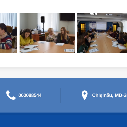
060088544
Chişinău, MD-20