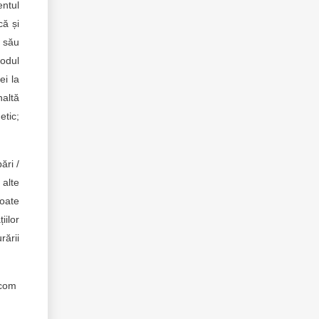
entul
că și
l său
modul
ei la
naltă
etic;
ări /
 alte
poate
iilor
rării
l.com