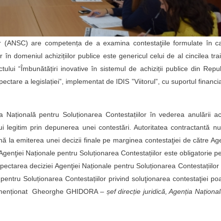
or (ANSC) are competența de a examina contestaţiile formulate în c
or în domeniul achizițiilor publice este genericul celui de al cincilea tra
ectului “Îmbunătățiri inovative în sistemul de achiziții publice din Repu
pectare a legislației”, implementat de IDIS ”Viitorul”, cu suportul financi
Națională pentru Soluționarea Contestațiilor în vederea anulării ac
lui legitim prin depunerea unei contestări. Autoritatea contractantă n
înă la emiterea unei decizii finale pe marginea contestaţiei de către Ag
Agenţiei Naționale pentru Soluționarea Contestațiilor este obligatorie p
espectarea deciziei Agenţiei Naționale pentru Soluționarea Contestațiilor
 pentru Soluționarea Contestațiilor privind soluţionarea contestaţiei poa
 a menționat Gheorghe GHIDORA
– șef direcție juridică, Agenția Naționa