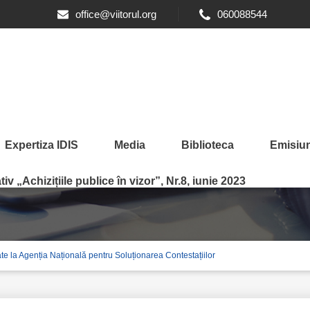
office@viitorul.org
060088544
Expertiza IDIS
Media
Biblioteca
Emisiun
iv „Achizițiile publice în vizor”, Nr.8, iunie 2023
nate la Agenția Națională pentru Soluționarea Contestațiilor