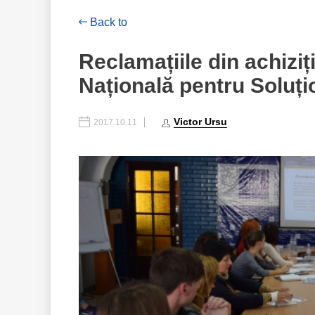
Back to
Reclamațiile din achiziț
Națională pentru Soluți
Victor Ursu
2017.10.11