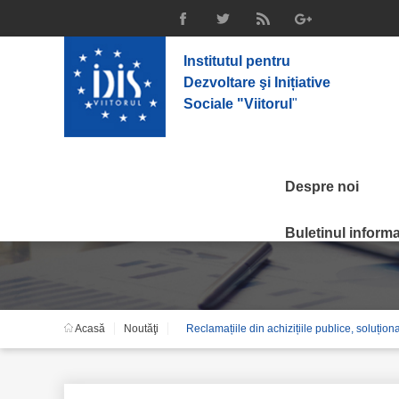
Institutul pentru
Dezvoltare şi Inițiative
Sociale "Viitorul
"
Despre noi
Noutăţi
Buletinul informat
Acasă
Noutăţi
Reclamațiile din achizițiile publice, soluțio