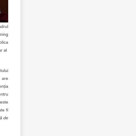
adrul
ining
blica
ar al
tului
u are
enția
entru
 este
te fi
lă de