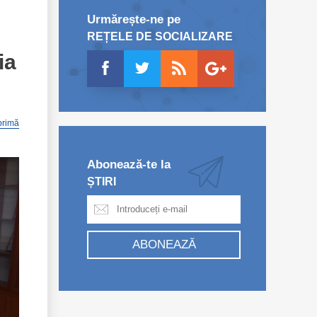
Urmărește-ne pe
REȚELE DE SOCIALIZARE
ia
primă
Abonează-te la
ȘTIRI
ABONEAZĂ