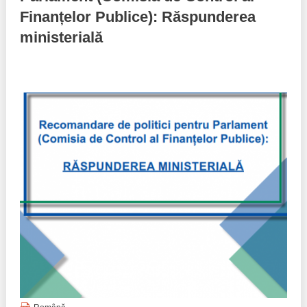
Finanțelor Publice): Răspunderea
Politici regionale
Rapoarte
ministerială
Bunele practici
Inițiative în derulare
Laborator sociometric
Inițiative desfășurate
Transparența guvernării locale
Manual de proceduri
People Watch
Note & poziții​
Proces democratic
Organigrama IDIS
Agenda Națională de Business
Anunțuri
Puterea hibridă
Consiliul consulativ internațional IDIS
15 minute de realism economic