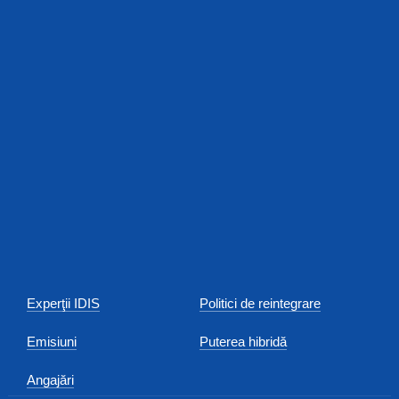
Experţii IDIS
Politici de reintegrare
Emisiuni
Puterea hibridă
Angajări