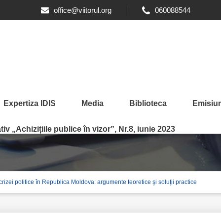
office@viitorul.org
060088544
Expertiza IDIS
Media
Biblioteca
Emisiun
 pentru depăşirea crizei p
iv „Achizițiile publice în vizor”, Nr.8, iunie 2023
izei politice în Republica Moldova: argumente teoretice şi soluţii practice
retice şi soluţii practice