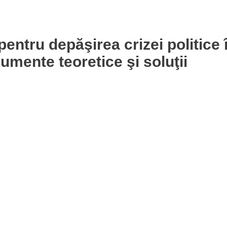
entru depăşirea crizei politice 
mente teoretice şi soluţii