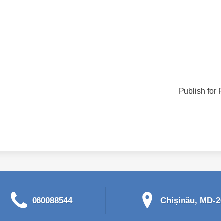
Publish for 
060088544
Chişinău, MD-20