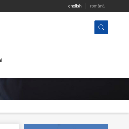
english
română
i
olitice în Republica