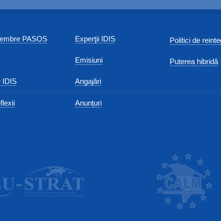
 membre PASOS
Experţii IDIS
Politici de reint
Emisiuni
Puterea hibridă
 IDIS
Angajări
flexii
Anunțuri