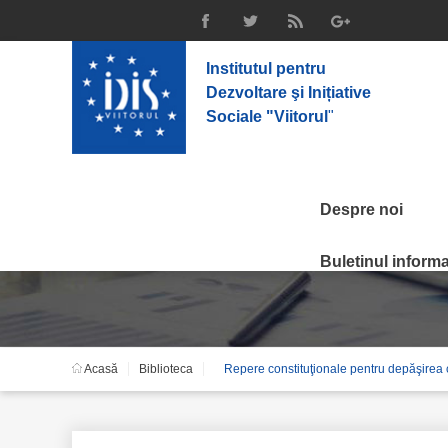
Institutul pentru
Dezvoltare şi Inițiative
Sociale "Viitorul
"
Despre noi
Repere constituţionale
Buletinul informat
Acasă
Biblioteca
Repere constituţionale pentru depăşirea cr
Moldova: argumente teo