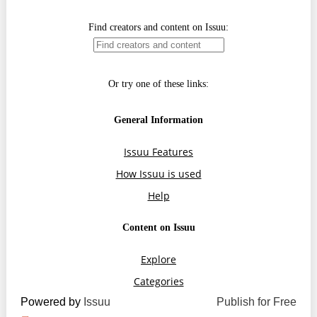
Trend Hunter
Buletin EU-STRAT
Aplică la BUNELE PRACTICI
Transparența întreprinderilor de stat
Cele mai bune și cele mai proaste politici locale din
Moldova
Democrația, independența și transparența instituțiilor
publice-cheie din Moldova
Achiziții publice
Achizițiile publice în vizorul societății civile
Powered by
Issuu
Publish for Free