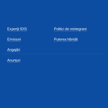
Experţii IDIS
Politici de reintegrare
Emisiuni
Puterea hibridă
Angajări
Anunțuri