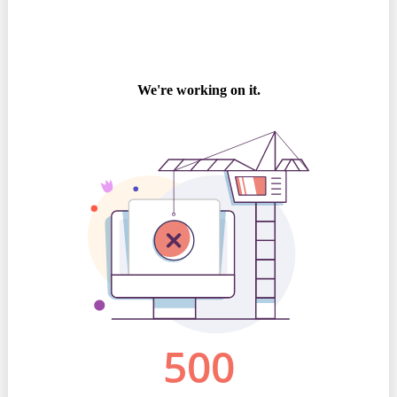
Politici regionale
Rapoarte
Bunele practici
Inițiative în derulare
Laborator sociometric
Inițiative desfășurate
Transparența guvernării locale
Manual de proceduri
People Watch
Note & poziții​
Proces democratic
Organigrama IDIS
Agenda Națională de Business
Anunțuri
Puterea hibridă
Consiliul consulativ internațional IDIS
15 minute de realism economic