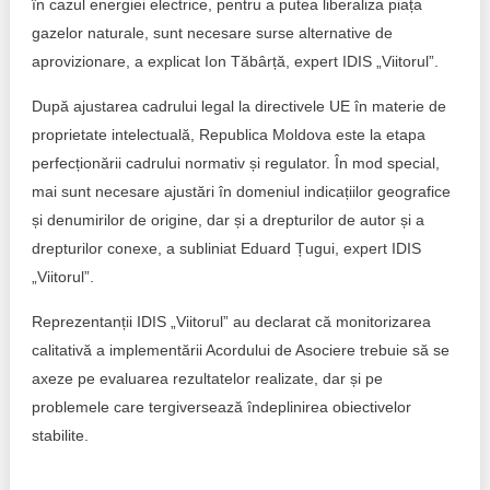
în cazul energiei electrice, pentru a putea liberaliza piața
gazelor naturale, sunt necesare surse alternative de
aprovizionare, a explicat Ion Tăbârță, expert IDIS „Viitorul”.
După ajustarea cadrului legal la directivele UE în materie de
proprietate intelectuală, Republica Moldova este la etapa
perfecționării cadrului normativ și regulator. În mod special,
mai sunt necesare ajustări în domeniul indicațiilor geografice
și denumirilor de origine, dar și a drepturilor de autor și a
drepturilor conexe, a subliniat Eduard Țugui, expert IDIS
„Viitorul”.
Reprezentanții IDIS „Viitorul” au declarat că monitorizarea
calitativă a implementării Acordului de Asociere trebuie să se
axeze pe evaluarea rezultatelor realizate, dar și pe
problemele care tergiversează îndeplinirea obiectivelor
stabilite.