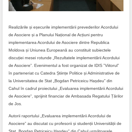
Trend Hunter
Buletin EU-STRAT
Realizările și eșecurile implementării prevederilor Acordului
Aplică la BUNELE PRACTICI
de Asociere și a Planului Național de Acțiuni pentru
Transparența întreprinderilor de stat
implementarea Acordului de Asociere dintre Republica
Moldova și Uniunea Europeană au constituit subiectele
Cele mai bune și cele mai proaste politici locale din
discuției mesei rotunde „Rezultatele implementării Acordului
Moldova
de Asociere”. Evenimentul a fost organizat de IDIS ”Viitorul”
în parteneriat cu Catedra Științe Politice și Administrative de
Democrația, independența și transparența instituțiilor
publice-cheie din Moldova
la Universitatea de Stat „Bogdan Petriceicu Hașdeu" din
Cahul în cadrul proiectului „Evaluarea implementării Acordului
Achiziții publice
de Asociere“, sprijinit financiar de Ambasada Regatului Țărilor
de Jos.
Achizițiile publice în vizorul societății civile
Autorii raportului „Evaluarea implementării Acordului de
Asociere” au discutat cu profesorii și studenții Universității de
Stat „Bogdan Petriceicu Hașdeu" din Cahul următoarele