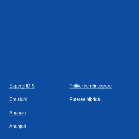
Experţii IDIS
Politici de reintegrare
Emisiuni
Puterea hibridă
Angajări
Anunțuri