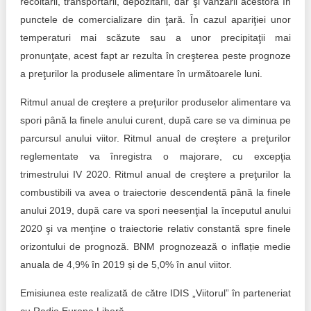
recoltării, transportării, depozitării, dar şi vânzării acestora în
punctele de comercializare din ţară. În cazul apariţiei unor
temperaturi mai scăzute sau a unor precipitaţii mai
pronunţate, acest fapt ar rezulta în creşterea peste prognoze
a preţurilor la produsele alimentare în următoarele luni.
Ritmul anual de creştere a preţurilor produselor alimentare va
spori până la finele anului curent, după care se va diminua pe
parcursul anului viitor. Ritmul anual de creştere a preţurilor
reglementate va înregistra o majorare, cu excepţia
trimestrului IV 2020. Ritmul anual de creştere a preţurilor la
combustibili va avea o traiectorie descendentă până la finele
anului 2019, după care va spori neesenţial la începutul anului
2020 şi va menţine o traiectorie relativ constantă spre finele
orizontului de prognoză. BNM prognozează o inflație medie
anuala de 4,9% în 2019 și de 5,0% în anul viitor.
Emisiunea este realizată de către IDIS „Viitorul” în parteneriat