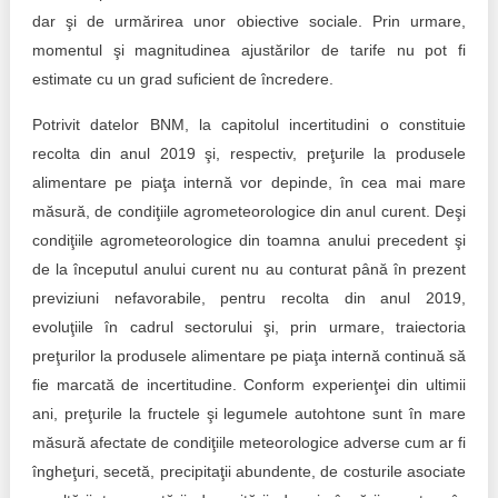
dar şi de urmărirea unor obiective sociale. Prin urmare,
momentul şi magnitudinea ajustărilor de tarife nu pot fi
estimate cu un grad suficient de încredere.
Potrivit datelor BNM, la capitolul incertitudini o constituie
recolta din anul 2019 şi, respectiv, preţurile la produsele
alimentare pe piaţa internă vor depinde, în cea mai mare
măsură, de condiţiile agrometeorologice din anul curent. Deşi
condiţiile agrometeorologice din toamna anului precedent şi
de la începutul anului curent nu au conturat până în prezent
previziuni nefavorabile, pentru recolta din anul 2019,
evoluţiile în cadrul sectorului şi, prin urmare, traiectoria
preţurilor la produsele alimentare pe piaţa internă continuă să
fie marcată de incertitudine. Conform experienţei din ultimii
ani, preţurile la fructele şi legumele autohtone sunt în mare
măsură afectate de condiţiile meteorologice adverse cum ar fi
îngheţuri, secetă, precipitaţii abundente, de costurile asociate