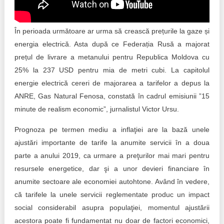
Trend Hunter
Buletin EU-STRAT
În perioada următoare ar urma să crească prețurile la gaze și
energia electrică. Asta după ce Federația Rusă a majorat
Aplică la BUNELE PRACTICI
prețul de livrare a metanului pentru Republica Moldova cu
Transparența întreprinderilor de stat
25% la 237 USD pentru mia de metri cubi. La capitolul
energie electrică cereri de majorarea a tarifelor a depus la
Cele mai bune și cele mai proaste politici locale din
ANRE, Gas Natural Fenosa, constată în cadrul emisiunii ”15
Moldova
minute de realism economic”, jurnalistul Victor Ursu.
Democrația, independența și transparența instituțiilor
Prognoza pe termen mediu a inflaţiei are la bază unele
publice-cheie din Moldova
ajustări importante de tarife la anumite servicii în a doua
parte a anului 2019, ca urmare a preţurilor mai mari pentru
Achiziții publice
resursele energetice, dar şi a unor devieri financiare în
Achizițiile publice în vizorul societății civile
anumite sectoare ale economiei autohtone. Având în vedere,
că tarifele la unele servicii reglementate produc un impact
social considerabil asupra populaţiei, momentul ajustării
acestora poate fi fundamentat nu doar de factori economici,