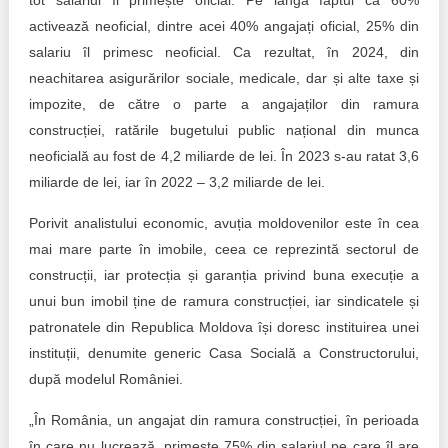
tot salariul îl primește oficial. Pe lângă faptul că 60%
activează neoficial, dintre acei 40% angajați oficial, 25% din
salariu îl primesc neoficial. Ca rezultat, în 2024, din
neachitarea asigurărilor sociale, medicale, dar și alte taxe și
impozite, de către o parte a angajaților din ramura
construcției, ratările bugetului public național din munca
neoficială au fost de 4,2 miliarde de lei. În 2023 s-au ratat 3,6
miliarde de lei, iar în 2022 – 3,2 miliarde de lei.
Porivit analistului economic, avuția moldovenilor este în cea
mai mare parte în imobile, ceea ce reprezintă sectorul de
construcții, iar protecția și garanția privind buna execuție a
unui bun imobil ține de ramura construcției, iar sindicatele și
patronatele din Republica Moldova își doresc instituirea unei
instituții, denumite generic Casa Socială a Constructorului,
după modelul României.
„În România, un angajat din ramura construcției, în perioada
în care nu lucrează, primește 75% din salariul pe care îl are