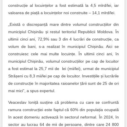
construcție al locuințelor a fost estimată la 4,5 mlrd/lei, iar
valoarea de piață a locuințelor noi construite – 14,1 mlrd/lei.
„Există o discrepanță mare dintre volumul construcțiilor din
municipiul Chișinău și restul teritoriul Republicii Moldova. În
ultimii cinci ani, 72,9% sau 3 din 4 lucrări de construcție, ca
volum de bani, s-a realizat în municipiul Chișinău. Aici se
construiesc cele mai multe locuințe. În ultimii cinci ani, în
municipiul Chișinău, volumul construcțiilor pe cap de locuitor
a fost estimat la 25,7 mii de lei (mii/lei), urmat de municipiul
Strășeni cu 8,3 mii/lei pe cap de locuitor. Investițiile și lucrările
de construcție în majoritatea raioanelor țării sunt de 25 de ori
mai mici”, a spus expertul.
Veaceslav Ioniță susține că problema cu care se confruntă
ramura construcției este faptul că 60% din populația ocupată
în acest domeniu activează în sectorul neformal. În 2024, în
sector au lucrau 64 de mii de persoane, dintre care 24 800