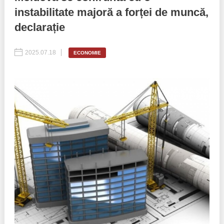
instabilitate majoră a forței de muncă,
Politici regionale
Rapoarte
declarație
Bunele practici
Inițiative în derulare
2025.07.18
ECONOMIE
Laborator sociometric
Inițiative desfășurate
Transparența guvernării locale
Manual de proceduri
People Watch
Note & poziții​
Proces democratic
Organigrama IDIS
Agenda Națională de Business
Anunțuri
Puterea hibridă
Consiliul consulativ internațional IDIS
15 minute de realism economic