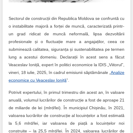
Trend Hunter
Buletin EU-STRAT
Sectorul de construcții din Republica Moldova se confruntă cu
o instabilitate majoră a forței de muncă, caracterizată printr-
Aplică la BUNELE PRACTICI
un grad ridicat de muncă neformală, lipsa dezvoltării
Transparența întreprinderilor de stat
profesionale și o fluctuație mare a angajaților, ceea ce
subminează calitatea, siguranța și sustenabilitatea pe termen
Cele mai bune și cele mai proaste politici locale din
lung a acestui domeniu. Declarații în acest sens a făcut
Moldova
Veaceslav Ioniță, expert în politici economice la IDIS „Viitorul”,
vineri, 18 iulie, 2025, în cadrul emisiunii săptămânale „
Analize
Democrația, independența și transparența instituțiilor
publice-cheie din Moldova
economice cu Veaceslav Ioniță
”.
Potrivit expertului, în primul trimestru din acest an, în valoare
Achiziții publice
anuală, volumul lucrărilor de construcție a fost de aproape 21
Achizițiile publice în vizorul societății civile
de miliarde de lei (mlrd/lei). În municipiul Chișinău, în 2021,
valoarea lucrărilor de construcție al locuințelor a fost estimată
la 5,6 mlrd/lei, iar valoarea de piață a locuințelor noi
construite – la 25,5 mlrd/lei. În 2024, valoarea lucrărilor de