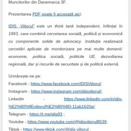
Muncitorilor din Danemarca 3F.
Prezentarea
PDF poate fi accesată aic
i:
IDIS „Viitorul”
este un think tank independent, înființat în
1993, care combină cercetarea socială, politică și economică
cu componente solide de advocacy. Instituția realizează
cercetări aplicate de monitorizare pe mai multe domenii:
economie, politica socială, politicile UE, dezvoltarea
regională, dar și riscurile de securitate și de politică externă.
Urmărește-ne pe:
Facebook -
https://www.facebook.com/IDISViitorul
;
Instagram -
https://www.instagram.com/idisviitorul/
;
Linkedin -
https://www.linkedin.com/in/idis-
%E2%80%9Eviitorul%E2%80%9D-11ab1620a/
;
Telegram -
https://t.me/idis93
;
Youtube -
https://www.youtube.com/@idisviitorul8539
;
Tiktok -
https://www.tiktok.com/@idis.viitorul
.