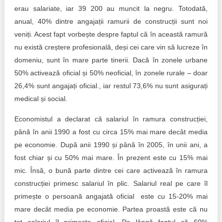
erau salariate, iar 39 200 au muncit la negru. Totodată,
anual, 40% dintre angajații ramurii de construcții sunt noi
veniți. Acest fapt vorbește despre faptul că în această ramură
nu există creștere profesională, deși cei care vin să lucreze în
domeniu, sunt în mare parte tinerii. Dacă în zonele urbane
50% activează oficial și 50% neoficial, în zonele rurale – doar
26,4% sunt angajați oficial., iar restul 73,6% nu sunt asigurați
medical și social.
Economistul a declarat că salariul în ramura construcției,
până în anii 1990 a fost cu circa 15% mai mare decât media
pe economie. După anii 1990 și până în 2005, în unii ani, a
fost chiar și cu 50% mai mare. În prezent este cu 15% mai
mic. Însă, o bună parte dintre cei care activează în ramura
construcției primesc salariul în plic. Salariul real pe care îl
primește o persoană angajată oficial este cu 15-20% mai
mare decât media pe economie. Partea proastă este că nu