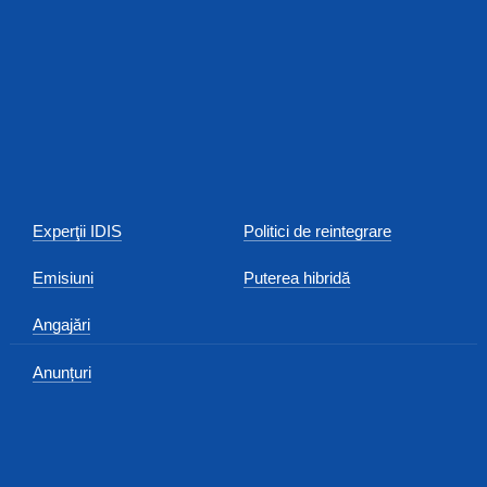
Experţii IDIS
Politici de reintegrare
Emisiuni
Puterea hibridă
Angajări
Anunțuri