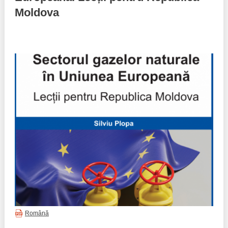
Moldova
Politici regionale
Rapoarte
Bunele practici
Inițiative în derulare
Laborator sociometric
Inițiative desfășurate
Transparența guvernării locale
Manual de proceduri
People Watch
Note & poziții​
Proces democratic
Organigrama IDIS
Agenda Națională de Business
Anunțuri
Puterea hibridă
Consiliul consulativ internațional IDIS
15 minute de realism economic
Română