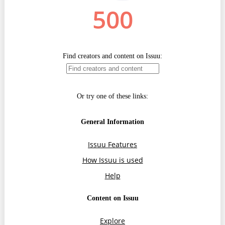
Trend Hunter
Buletin EU-STRAT
Aplică la BUNELE PRACTICI
Transparența întreprinderilor de stat
Cele mai bune și cele mai proaste politici locale din
Moldova
Democrația, independența și transparența instituțiilor
publice-cheie din Moldova
Achiziții publice
Achizițiile publice în vizorul societății civile