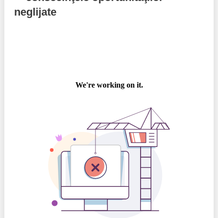
neglijate
Politici regionale
Rapoarte
Bunele practici
Inițiative în derulare
Laborator sociometric
Inițiative desfășurate
Transparența guvernării locale
Manual de proceduri
People Watch
Note & poziții​
Proces democratic
Organigrama IDIS
Agenda Națională de Business
Anunțuri
Puterea hibridă
Consiliul consulativ internațional IDIS
15 minute de realism economic