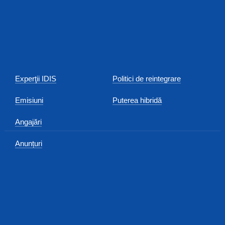
Experţii IDIS
Politici de reintegrare
Emisiuni
Puterea hibridă
Angajări
Anunțuri