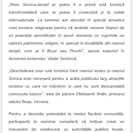
„Ruta Soroca-Iampil ar putea fi o primă rută turistică
transfrontalieră care ar putea fi conectată și la rutele
internaționale. La seminar am abordat în special tematica
rutei turistice religioase pentru că ambele raioane dispun de
un potențial semnificativ în acest domeniu ce cuprinde un
valoros patrimoniu religios, în special în localitățile din raionul
Iampil, cum ar fi Bușa sau Porohî
”, spune expertul în
domeniul turismului, Vitalie Sochircă.
„Deschiderea unui rute turistice între raionul nostru și raionul
Soroca este necesară pentru a arăta publicului larg atracțiile
turistice cu care ne mândrim și care nu sunt deocamdată
cunoscute tuturor
”, este de părere Oleksandr Ilnițki, primarul
satului Bușa, Ucraina.
Pentru a dezvolta potențialul la nivelul fiecărei comunități,
participanții la seminar consideră că trebuie creat un
mecanism de colaborare cu autoritățile publice locale.