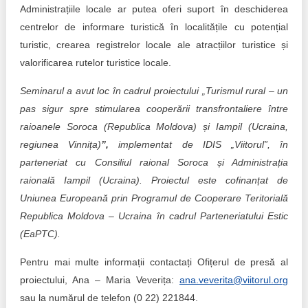
Administrațiile locale ar putea oferi suport în deschiderea
centrelor de informare turistică în localitățile cu potențial
turistic, crearea registrelor locale ale atracțiilor turistice și
valorificarea rutelor turistice locale.
Seminarul a avut loc în cadrul
proiectului „Turismul rural – un
pas sigur spre stimularea cooperării transfrontaliere între
raioanele Soroca (Republica Moldova) și Iampil (Ucraina,
regiunea Vinnița)
”,
implementat de IDIS „Viitorul”, în
parteneriat cu Consiliul raional Soroca și Administrația
raională Iampil (Ucraina). Proiectul este cofinanțat de
Uniunea Europeană prin Programul de Cooperare Teritorială
Republica Moldova – Ucraina în cadrul Parteneriatului Estic
(EaPTC).
Pentru mai multe informații contactați Ofițerul de presă al
proiectului, Ana – Maria Veverița:
ana.veverita@viitorul.org
sau la numărul de telefon (0 22) 221844.