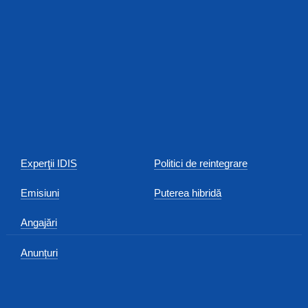
Experţii IDIS
Politici de reintegrare
Emisiuni
Puterea hibridă
Angajări
Anunțuri