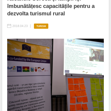
îmbunătățesc capacitățile pentru a
Politici regionale
Rapoarte
dezvolta turismul rural
Bunele practici
Inițiative în derulare
2018.04.23
TURISM
Laborator sociometric
Inițiative desfășurate
Transparența guvernării locale
Manual de proceduri
People Watch
Note & poziții​
Proces democratic
Organigrama IDIS
Agenda Națională de Business
Anunțuri
Puterea hibridă
Consiliul consulativ internațional IDIS
15 minute de realism economic