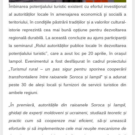
Trend Hunter
Îmbinarea potenţialului turistic existent cu efortul investiţional
al autorităților locale în amenajarea economică şi socială a
Buletin EU-STRAT
teritoriului, în condiţiile păstrării tradițiilor și a valorilor cultural-
Aplică la BUNELE PRACTICI
istorie reprezintă cea mai bună opțiune pentru dezvoltarea
regională durabilă. La această concluzie au ajuns participanții
Transparența întreprinderilor de stat
la seminarul „Rolul autorităților publice locale în dezvoltarea
potențialului turistic”, care a avut loc pe 20 aprilie, în orașul
Cele mai bune și cele mai proaste politici locale din
Iampol. Evenimentul a fost desfășurat în cadrul proiectului
Moldova
„Turismul rural – un pas sigur pentru sporirea cooperării
Democrația, independența și transparența instituțiilor
transfrontaliere între raioanele Soroca și Iampil
” și a adunat
publice-cheie din Moldova
peste 30 de aleși locali și furnizori de servicii turistice din
ambele regiuni.
Achiziții publice
„În premieră, autoritățile din raioanele Soroca și Iampil,
Achizițiile publice în vizorul societății civile
ghidați de experți moldoveni și ucraineni, studiază teoretic și
practic cum să coopereze mai eficient, să-și unească
eforturile și să implementeze cele mai reușite mecanisme de