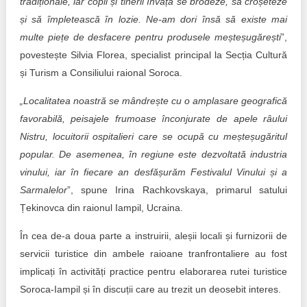
tradiționale, iar copii și tinerii învață se brodeze, să croșeteze
și să împletească în lozie. Ne-am dori însă să existe mai
multe piețe de desfacere pentru produsele meșteșugărești
”,
povestește Silvia Florea, specialist principal la Secția Cultură
și Turism a Consiliului raional Soroca.
„
Localitatea noastră se mândrește cu o amplasare geografică
favorabilă, peisajele frumoase înconjurate de apele râului
Nistru, locuitorii ospitalieri care se ocupă cu meșteșugăritul
popular. De asemenea, în regiune este dezvoltată industria
vinului, iar în fiecare an desfășurăm Festivalul Vinului și a
Sarmalelor
”, spune Irina Rachkovskaya, primarul satului
Țekinovca din raionul Iampil, Ucraina.
În cea de-a doua parte a instruirii, aleșii locali și furnizorii de
servicii turistice din ambele raioane tranfrontaliere au fost
implicați în activități practice pentru elaborarea rutei turistice
Soroca-Iampil și în discuții care au trezit un deosebit interes.