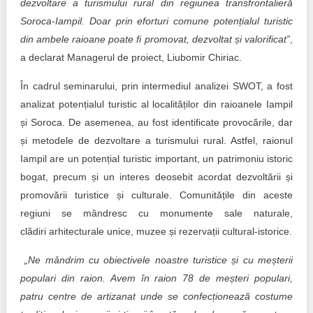
dezvoltare a turismului rural din regiunea transfrontalieră
Soroca-Iampil. Doar prin eforturi comune potențialul turistic
din ambele raioane poate fi promovat, dezvoltat și valorificat”
,
a declarat Managerul de proiect, Liubomir Chiriac.
În cadrul seminarului, prin intermediul analizei SWOT, a fost
analizat potențialul turistic al localităților din raioanele Iampil
și Soroca. De asemenea, au fost identificate provocările, dar
și metodele de dezvoltare a turismului rural. Astfel, raionul
Iampil are un potențial turistic important, un patrimoniu istoric
bogat, precum și un interes deosebit acordat dezvoltării și
promovării turistice și culturale. Comunitățile din aceste
regiuni se mândresc cu monumente sale naturale,
clădiri arhitecturale unice, muzee și rezervații cultural-istorice.
„
Ne mândrim cu obiectivele noastre turistice și cu meșterii
populari din raion. Avem în raion 78 de meșteri populari,
patru centre de artizanat unde se confecționează costume