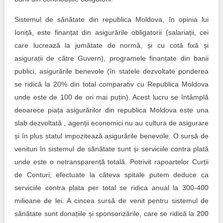
Sistemul de sănătate din republica Moldova, în opinia lui
Ioniță, este finanțat din asigurările obligatorii (salariații, cei
care lucrează la jumătate de normă, și cu cotă fixă și
asigurații de către Guvern), programele finanțate din banii
publici, asigurările benevole (în statele dezvoltate ponderea
se ridică la 20% din total comparativ cu Republica Moldova
unde este de 100 de ori mai puțin). Acest lucru se întâmplă
deoarece piața asigurărilor din republica Moldova este una
slab dezvoltată , agenții economici nu au cultura de asigurare
și în plus statul impozitează asigurările benevole. O sursă de
venituri în sistemul de sănătate sunt și serviciile contra plată
unde este o netransparență totală. Potrivit rapoartelor Curții
de Conturi, efectuate la câteva spitale putem deduce ca
serviciile contra plata per total se ridica anual la 300-400
milioane de lei. A cincea sursă de venit pentru sistemul de
sănătate sunt donațiile și sponsorizările, care se ridică la 200