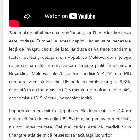
Trend Hunter
Buletin EU-STRAT
Aplică la BUNELE PRACTICI
Sistemul de sănătate este subfinanțat, iar Republica Moldova
este codașa Europei la acest capitol. Acum sunt necesare
Transparența întreprinderilor de stat
lecții de învățat, decizii de luat, iar după ce va trece pandemia
factorii politici și cetățenii din Republica Moldova vor înțelege
Cele mai bune și cele mai proaste politici locale din
Moldova
că medicina este un serviciu care trebuie plătit. În ultimi ani
Republica Moldova alocă pentru medicină 4,1% din PIB
Democrația, independența și transparența instituțiilor
comparativ cu statele din UE unde alocările ajung la 9,6%,
publice-cheie din Moldova
constată în cadrul emisiunii ”15 minute de realism economic”,
economistul IDIS Viitorul, Veaceslav Ioniță.
Achiziții publice
Importanța medicinii în Republica Moldova este de 2,4 ori
Achizițiile publice în vizorul societății civile
mai mică față de cea din UE. Evident, nu poți avea medicină,
nu poți avea calitate. Cel mai curios este că medicii cu o
finanțare atât de mică reușesc să facă față lucrurilor.