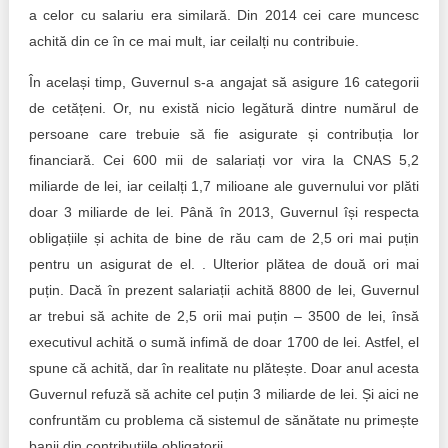
a celor cu salariu era similară. Din 2014 cei care muncesc
achită din ce în ce mai mult, iar ceilalți nu contribuie.
În același timp, Guvernul s-a angajat să asigure 16 categorii
de cetățeni. Or, nu există nicio legătură dintre numărul de
persoane care trebuie să fie asigurate și contribuția lor
financiară. Cei 600 mii de salariați vor vira la CNAS 5,2
miliarde de lei, iar ceilalți 1,7 milioane ale guvernului vor plăti
doar 3 miliarde de lei. Până în 2013, Guvernul își respecta
obligațiile și achita de bine de rău cam de 2,5 ori mai puțin
pentru un asigurat de el. . Ulterior plătea de două ori mai
puțin. Dacă în prezent salariații achită 8800 de lei, Guvernul
ar trebui să achite de 2,5 orii mai puțin – 3500 de lei, însă
executivul achită o sumă infimă de doar 1700 de lei. Astfel, el
spune că achită, dar în realitate nu plătește. Doar anul acesta
Guvernul refuză să achite cel puțin 3 miliarde de lei. Și aici ne
confruntăm cu problema că sistemul de sănătate nu primește
banii din contribuțiile obligatorii.