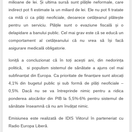
milioane de lei. Și ultima sursă sunt plățile neformale, care
indirect pot fi estimate la un miliard de lei. Ele nu pot fi tratate
ca mită ci ca plăți neoficiale, deoarece cetățeanul plătește
pentru un serviciu. Plățile sunt o evaziune fiscală și o
delapidare a banului public. Cel mai grav este că se educă un
comportament al cetățeanului că nu vrea să își facă
asigurare medicală obligatorie.
Ioniță a concluzionat că în toți acești ani, din nedorința
politică, si populism sistemul de sănătate a ajuns cel mai
subfinanțat din Europa. Ca prioritate de finanțare sunt alocați
4,1% din bugetul public și sub formă de plăți neoficiale –
0,5%. Dacă nu se va întreprinde nimic pentru a ridica
ponderea alocărilor din PIB la 5,5%-6% pentru sistemul de
sănătate înseamnă că nu am învățat nimic.
Emisiunea este realizată de IDIS Viitorul în parteneriat cu
Radio Europa Liberă.