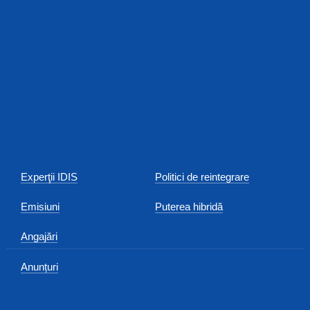
Experţii IDIS
Politici de reintegrare
Emisiuni
Puterea hibridă
Angajări
Anunțuri