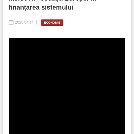
finanțarea sistemului
Politici regionale
Rapoarte
2020.04.14
ECONOMIE
Bunele practici
Inițiative în derulare
Laborator sociometric
Inițiative desfășurate
Transparența guvernării locale
Manual de proceduri
People Watch
Note & poziții​
Proces democratic
Organigrama IDIS
Agenda Națională de Business
Anunțuri
Puterea hibridă
Consiliul consulativ internațional IDIS
15 minute de realism economic