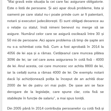
”Mai gravă este situația la cei care fac asigurare obligatorie.
Este o listă de persoane. Și aici apar două probleme, lista și
oamenii pe care statul nu-i poate prinde cum ar fi patentarii,
notarii și executori judecătorești. Ei sunt obligați deoarece au
o relație cu statul, însă nimeni benevol nu merge să se
asigure. Numărul celor care se asigură oscilează între 30 și
50 mii de persoane. Aici apare problema că timp de șapte ani
nu s-a schimbat cota fixă. Cum a fost aprobată în 2014 la
4056 de lei așa și a rămas. Cetățeanul care muncea plătea
3096 de lei, iar cel care avea asigurarea în cotă fixă - 4000
de lei. Anul acesta, cei care muncesc vor achita 8800 de lei,
iar la ceilalți suma a rămas 4000 de lei. De exemplu notarii
dacă își achiziționează polița la început de an achită doar
2000 de lei de patru ori mai puțin. De șase ani se face
derogare de la legislație, care spune clar, cota fixă se
stabilește în funcție de salariu”, a mai spus Ioniță.
Din 2005 până în 2014 contribuția persoanelor cu cotă fixă și