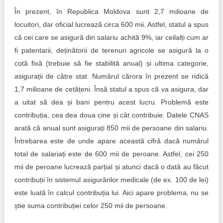
În prezent, în Republica Moldova sunt 2,7 milioane de
locuitori, dar oficial lucrează circa 600 mii. Astfel, statul a spus
că cei care se asigură din salariu achită 9%, iar ceilalți cum ar
fi patentarii, deținătorii de terenuri agricole se asigură la o
cotă fixă (trebuie să fie stabilită anual) și ultima categorie,
asigurații de către stat. Numărul cărora în prezent se ridică
1,7 milioane de cetățeni. Însă statul a spus că va asigura, dar
a uitat să dea și bani pentru acest lucru. Problemă este
contribuția, cea dea doua cine și cât contribuie. Datele CNAS
arată că anual sunt asigurați 850 mii de persoane din salariu.
Întrebarea este de unde apare această cifră dacă numărul
total de salariați este de 600 mii de peroane. Astfel, cei 250
mii de peroane lucrează parțial și atunci dacă o dată au făcut
contribuții în sistemul asigurărilor medicale (de ex. 100 de lei)
este luată în calcul contribuția lui. Aici apare problema, nu se
știe suma contribuției celor 250 mii de persoane.