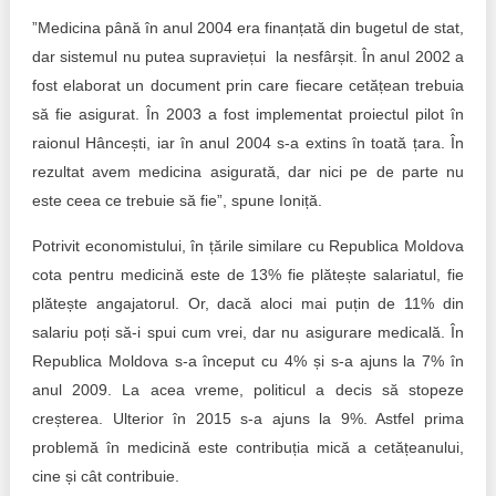
”Medicina până în anul 2004 era finanțată din bugetul de stat,
dar sistemul nu putea supraviețui la nesfârșit. În anul 2002 a
fost elaborat un document prin care fiecare cetățean trebuia
să fie asigurat. În 2003 a fost implementat proiectul pilot în
raionul Hâncești, iar în anul 2004 s-a extins în toată țara. În
rezultat avem medicina asigurată, dar nici pe de parte nu
este ceea ce trebuie să fie”, spune Ioniță.
Potrivit economistului, în țările similare cu Republica Moldova
cota pentru medicină este de 13% fie plătește salariatul, fie
plătește angajatorul. Or, dacă aloci mai puțin de 11% din
salariu poți să-i spui cum vrei, dar nu asigurare medicală. În
Republica Moldova s-a început cu 4% și s-a ajuns la 7% în
anul 2009. La acea vreme, politicul a decis să stopeze
creșterea. Ulterior în 2015 s-a ajuns la 9%. Astfel prima
problemă în medicină este contribuția mică a cetățeanului,
cine și cât contribuie.