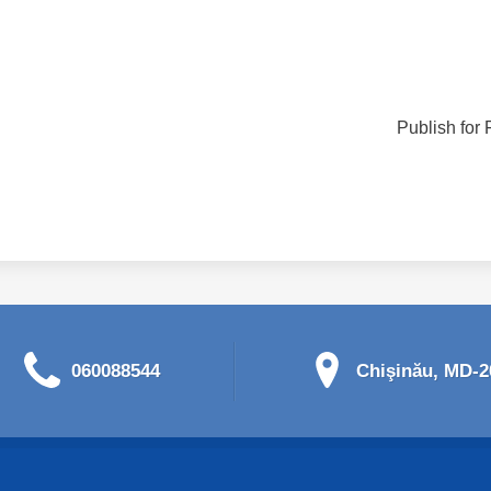
Publish for 
060088544
Chişinău, MD-20