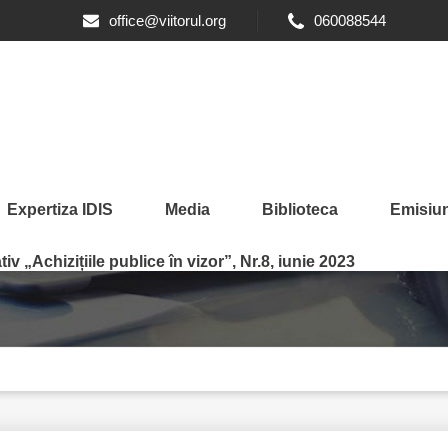
office@viitorul.org
060088544
Expertiza IDIS
Media
Biblioteca
Emisiun
II NEOFICIALE
iv „Achizițiile publice în vizor”, Nr.8, iunie 2023