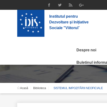
Institutul pentru
Dezvoltare şi Inițiative
Sociale "Viitorul
"
Despre noi
SISTEMUL IMPOZITĂR
Buletinul informat
Acasă
Biblioteca
SISTEMUL IMPOZITĂRII NEOFICIALE