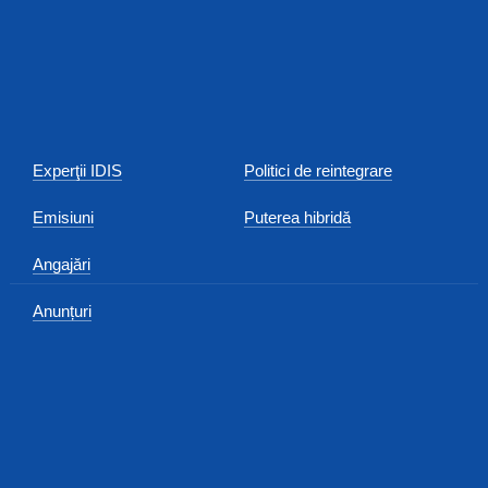
Experţii IDIS
Politici de reintegrare
Emisiuni
Puterea hibridă
Angajări
Anunțuri