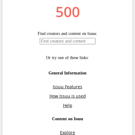
Trend Hunter
Buletin EU-STRAT
Aplică la BUNELE PRACTICI
Transparența întreprinderilor de stat
Cele mai bune și cele mai proaste politici locale din
Moldova
Democrația, independența și transparența instituțiilor
publice-cheie din Moldova
Achiziții publice
Achizițiile publice în vizorul societății civile