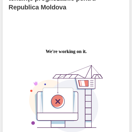
Republica Moldova
Politici regionale
Rapoarte
Bunele practici
Inițiative în derulare
Laborator sociometric
Inițiative desfășurate
Transparența guvernării locale
Manual de proceduri
People Watch
Note & poziții​
Proces democratic
Organigrama IDIS
Agenda Națională de Business
Anunțuri
Puterea hibridă
Consiliul consulativ internațional IDIS
15 minute de realism economic