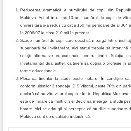
Reducerea dramatică a numărului de copii din Republi
Moldova. Astfel în ultimii 13 ani numărul de copii de vârs
universitară s-a redus cu circa 150 mii persoane de al 364 m
în 2006/07 la circa 210 mii în prezent.
Scade numărul de copii care decid să meargă într-o instituț
superioară de învățământ. Aici statul trebuie să intervină 
soluții alternative educaționale pentru tineri. Soluția es
învățământul dual astfel, ca tinerii să obțină o profesie în al
forme educaționale.
Plecarea tinerilor la studii peste hotare. În condițiile câ
conform ultimilor 3 sondaje IDIS Viitorul, peste 70% din părin
declară că nu văd viitorul copiilor lor în Republica Moldova 
este de mirare că mulți din ei decid să meargă la studii pes
hotare. Aici se adaugă și percepția că studiile superioare d
Moldova sunt de o calitate îndoielnică.