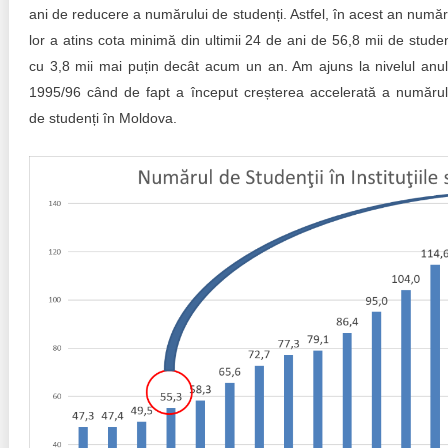
Trend Hunter
ani de reducere a numărului de studenți. Astfel, în acest an număr
lor a atins cota minimă din ultimii 24 de ani de 56,8 mii de studen
Buletin EU-STRAT
cu 3,8 mii mai puțin decât acum un an. Am ajuns la nivelul anul
1995/96 când de fapt a început creșterea accelerată a numărul
Aplică la BUNELE PRACTICI
de studenți în Moldova.
Transparența întreprinderilor de stat
Cele mai bune și cele mai proaste politici locale din
Moldova
Democrația, independența și transparența instituțiilor
publice-cheie din Moldova
Achiziții publice
Achizițiile publice în vizorul societății civile