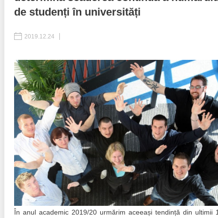
de studenți în universități
Politici regionale
Rapoarte
2019.12.24
Bunele practici
Inițiative în derulare
Laborator sociometric
Inițiative desfășurate
Transparența guvernării locale
Manual de proceduri
People Watch
Note & poziții​
Proces democratic
Organigrama IDIS
Agenda Națională de Business
Anunțuri
Puterea hibridă
Consiliul consulativ internațional IDIS
15 minute de realism economic
În anul academic 2019/20 urmărim aceeași tendință din ultimii 