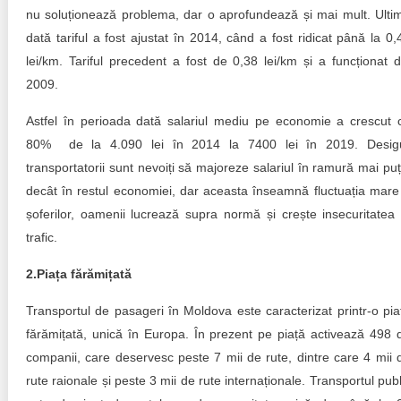
nu soluționează problema, dar o aprofundează și mai mult. Ulti
dată tariful a fost ajustat în 2014, când a fost ridicat până la 0,
lei/km. Tariful precedent a fost de 0,38 lei/km și a funcționat d
2009.
Astfel în perioada dată salariul mediu pe economie a crescut 
80% de la 4.090 lei în 2014 la 7400 lei în 2019. Desig
transportatorii sunt nevoiți să majoreze salariul în ramură mai puț
decât în restul economiei, dar aceasta înseamnă fluctuația mare
șoferilor, oamenii lucrează supra normă și crește insecuritatea 
trafic.
2.Piața fărămițată
Transportul de pasageri în Moldova este caracterizat printr-o pia
fărămițată, unică în Europa. În prezent pe piață activează 498 
companii, care deservesc peste 7 mii de rute, dintre care 4 mii 
rute raionale și peste 3 mii de rute internaționale. Transportul publ