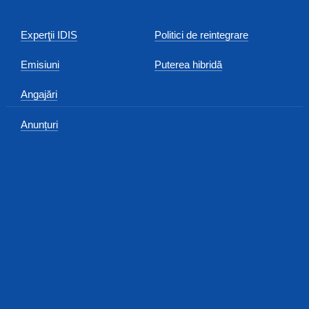
Experţii IDIS
Politici de reintegrare
Emisiuni
Puterea hibridă
Angajări
Anunțuri