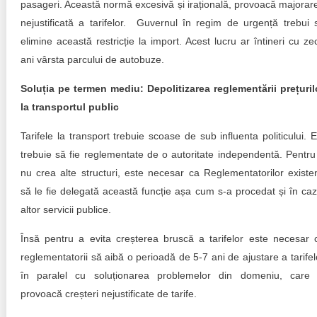
pasageri. Această normă excesivă și irațională, provoacă majorar
nejustificată a tarifelor. Guvernul în regim de urgență trebui 
elimine această restricție la import. Acest lucru ar întineri cu ze
ani vârsta parcului de autobuze.
Soluția pe termen mediu: Depolitizarea reglementării prețuril
la transportul public
Tarifele la transport trebuie scoase de sub influenta politicului. E
trebuie să fie reglementate de o autoritate independentă. Pentru
nu crea alte structuri, este necesar ca Reglementatorilor existen
să le fie delegată această funcție așa cum s-a procedat și în caz
altor servicii publice.
Însă pentru a evita creșterea bruscă a tarifelor este necesar 
reglementatorii să aibă o perioadă de 5-7 ani de ajustare a tarifel
în paralel cu soluționarea problemelor din domeniu, care 
provoacă creșteri nejustificate de tarife.