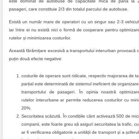
este dominat de autobuse de capacitate mică de până la 
pasageri, care constituie 2/3 din totalul parcului de autobuse.
Există un număr mare de operatori cu un singur sau 2-3 vehicul
iar între ei nu există nici o formă de cooperare pentru optimizar
rutelor și minimizarea costurilor.
Această fărămițare excesivă a transportului interurban provoacă c
puțin două efecte negative:
costurile de operare sunt ridicate, respectiv majorarea de tar
parțial este determinată de sistemul ineficient de organizare
transportului de pasageri. În opinia noastră optimizar
rutelor interurbane ar permite reducerea costurilor cu min
20%.
Securitatea scăzută. În condițiile cânt activează 500 de mic
companii, este foarte greu să asiguri securitatea la trafic, c
ar fi verificarea obligatorie a unității de transport și a șoferul