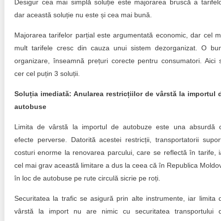
Desigur cea mai simplă soluție este majorarea bruscă a tarifelo
dar această soluție nu este și cea mai bună.
Majorarea tarifelor parțial este argumentată economic, dar cel m
mult tarifele cresc din cauza unui sistem dezorganizat. O bu
organizare, înseamnă prețuri corecte pentru consumatori. Aici 
cer cel puțin 3 soluții.
Soluția imediată: Anularea restricțiilor de vârstă la importul 
autobuse
Limita de vârstă la importul de autobuze este una absurdă 
efecte perverse. Datorită acestei restricții, transportatorii supor
costuri enorme la renovarea parcului, care se reflectă în tarife, i
cel mai grav această limitare a dus la ceea că în Republica Moldo
în loc de autobuse pe rute circulă sicrie pe roți.
Securitatea la trafic se asigură prin alte instrumente, iar limita 
vârstă la import nu are nimic cu securitatea transportului 