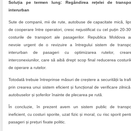
Soluția pe termen lung: Regândirea rețelei de transpo
interurban
Sute de companii, mii de rute, autobuse de capacitate mică, lip
de cooperare între operatori, cresc nejustificat cu cel puțin 20-3
costurile de transport ale pasagerilor. Republica Moldova a
nevoie urgent de o revizuire a întregului sistem de transpo
interurban de pasageri cu optimizarea rutelor, crear
interconexiunilor, care să aibă drept scop final reducerea costuril
de operare a rutelor.
Totodată trebuie întreprinse măsuri de creștere a securității la trafi
prin crearea unui sistem eficient și funcțional de verificare zilnică
autobuselor și șoferilor înainte de plecarea pe rută.
În concluzie, în prezent avem un sistem public de transpo
ineficient, cu costuri sporite, uzat fizic și moral, cu risc sporit pent
pasageri și prețuri fixate politic.