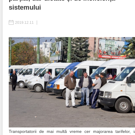
sistemului
Politici regionale
Rapoarte
2019.12.11
Bunele practici
Inițiative în derulare
Laborator sociometric
Inițiative desfășurate
Transparența guvernării locale
Manual de proceduri
People Watch
Note & poziții​
Proces democratic
Organigrama IDIS
Agenda Națională de Business
Anunțuri
Puterea hibridă
Consiliul consulativ internațional IDIS
15 minute de realism economic
Transportatorii de mai multă vreme cer majorarea tarifelor, i