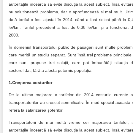
Trend Hunter
autoritățile încearcă să evite discuția la acest subiect. Însă evitar
nu soluționează problema, dar o aprofundează și mai mult. Ulti
Buletin EU-STRAT
dată tariful a fost ajustat în 2014, când a fost ridicat până la 0,
lei/km. Tariful precedent a fost de 0,38 lei/km și a funcționat d
Aplică la BUNELE PRACTICI
2009.
Transparența întreprinderilor de stat
În domeniul transportului public de pasageri sunt multe problem
care merită un studiu separat. Sunt însă trei probleme principale 
Cele mai bune și cele mai proaste politici locale din
Moldova
care sunt propuse trei soluții, care pot îmbunătăți situația d
sectorul dat, fără a afecta puternic populația.
Democrația, independența și transparența instituțiilor
publice-cheie din Moldova
1.Creșterea costurilor
Achiziții publice
De la ultima majorare a tarifelor din 2014 costurile curente a
transportatorilor au crescut semnificativ. În mod special aceasta 
Achizițiile publice în vizorul societății civile
referă la salarizarea șoferilor.
Transportatorii de mai multă vreme cer majorarea tarifelor, i
autoritățile încearcă să evite discuția la acest subiect. Însă evitar