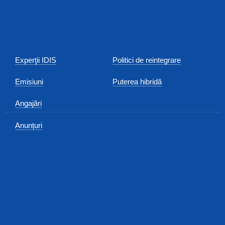
Experţii IDIS
Politici de reintegrare
Emisiuni
Puterea hibridă
Angajări
Anunțuri