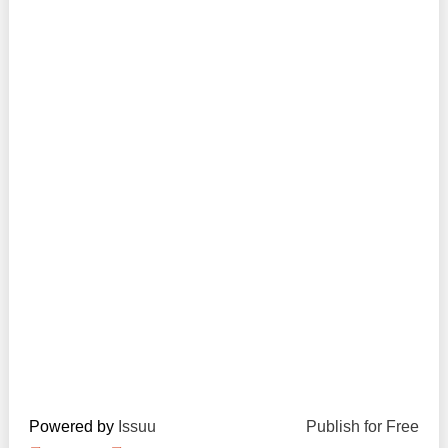
Trend Hunter
Buletin EU-STRAT
Aplică la BUNELE PRACTICI
Transparența întreprinderilor de stat
Cele mai bune și cele mai proaste politici locale din
Moldova
Democrația, independența și transparența instituțiilor
publice-cheie din Moldova
Achiziții publice
Achizițiile publice în vizorul societății civile
Powered by
Issuu
Publish for Free