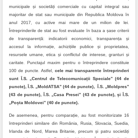
municipale și societăți comerciale cu capital integral sau
majoritar de stat sau municipale din Republica Moldova în
anul 2017, cu active mai mare de un milion de lei.
Întreprinderile de stat au fost evaluate în baza a șase criterii
de transparență: indicatorii economici, transparența și
accesul la informație, achizițiile publice și proprietatea,
resursele umane, etica și conflictul de interese, granturi și
caritate. Punctajul maxim pentru o întreprindere constituie
100 de puncte. Astfel,
cele mai transparente întreprinderi
sunt Î.S. „Centrul de Telecomunicații Speciale” (44 de
puncte), Î.S. „MoldATSA” (44 de puncte), Î.S. „Moldpres”
(43 de puncte), Î.S. „Casa Presei” (43 de puncte), și Î.S.
„Poșta Moldovei” (40 de puncte).
De asemenea, pentru comparație, au fost monitorizate 16
întreprinderi similare din România, Rusia, Slovacia, Suedia,
Irlanda de Nord, Marea Britanie, precum și patru societăți