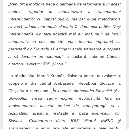
„Republica Moldova trece o perioadă de reformare și în acest
context, raportul de monitorizare a transparenței
întreprinderilor cu capital public, realizat după metodologia
slovacă, aduce mai multă claritate în domeniul public. Deși
întreprinderile din țara noastră mai au încă mult de lucru
comparativ cu cele din UE, vom încerca împreună cu
partenerii din Slovacia să atingem acele standarde europene
și să devenim un exemplu”,
a declarat Liubomir Chiriac,
directorul executiv IDIS „Viitorul”.
La rândul său, Maroš Kramár, diplomat pentru dezvoltare și
cooperare din cadrul Ambasadei Republicii Slovace la
Chișinău a menționat:
„În numele Ambasadei Slovaciei și a
SlovakAid, vreau să-mi exprim recunoștința față de
implementarea acestui proiect de transparență și a
rezultatelor acestuia, realizate în baza exemplului din
Slovacia. Colaborarea dintre IDIS Viitorul, INEKO și
Transparency a adus rezultate importante și utile pentru