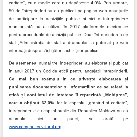
caritate”, cu o medie care nu depășește 4,0%. Prin urmare,
50 de întreprinderi nu au publicat pe pagina web anunțurile
de participare la achizițiile publice și nici o întreprindere
monitorizată nu a utilizat în 2017 platformele electronice
pentru procedurile de achiziții publice. Doar întreprinderea de
stat „Administrația de stat a drumurilor” a publicat pe web
informații despre câștigătorii achizițiilor publice.
De asemenea, numai trei întreprinderi au elaborat și publicat
în anul 2017 un Cod de etică pentru angajații întreprinderii.
Cel mai bun exemplu în ce privește elaborarea și
publicarea documentelor și informațiilor ce se referă la
etică și conflictul de interese îl reprezintă „Moldpres”,
care a obținut 62,0%.
Iar la capitolul „granturi și caritate”,
întreprinderile cu capital public din Republica Moldova nu au
acumulat nici un punct, se arată pe
www.companies.viitorul.org
.