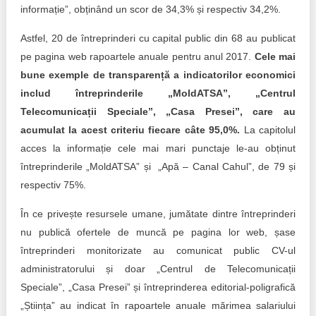
informație”, obținând un scor de 34,3% și respectiv 34,2%.
Astfel, 20 de întreprinderi cu capital public din 68 au publicat
pe pagina web rapoartele anuale pentru anul 2017.
Cele mai
bune exemple de transparență a indicatorilor economici
includ întreprinderile „MoldATSA”, „Centrul
Telecomunicații Speciale”, „Casa Presei”, care au
acumulat la acest criteriu fiecare câte 95,0%.
La capitolul
acces la informație cele mai mari punctaje le-au obținut
întreprinderile „MoldATSA” și „Apă – Canal Cahul”, de 79 și
respectiv 75%.
În ce privește resursele umane, jumătate dintre întreprinderi
nu publică ofertele de muncă pe pagina lor web, șase
întreprinderi monitorizate au comunicat public CV-ul
administratorului și doar „Centrul de Telecomunicații
Speciale”, „Casa Presei” și întreprinderea editorial-poligrafică
„Știința” au indicat în rapoartele anuale mărimea salariului