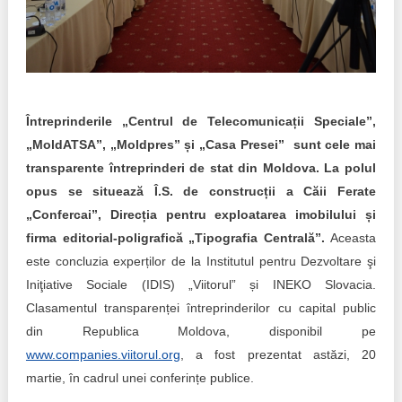
Trend Hunter
Buletin EU-STRAT
Aplică la BUNELE PRACTICI
Întreprinderile „Centrul de Telecomunicații Speciale”,
Transparența întreprinderilor de stat
„MoldATSA”, „Moldpres” și „Casa Presei” sunt cele mai
Cele mai bune și cele mai proaste politici locale din
transparente întreprinderi de stat din Moldova. La polul
Moldova
opus se situează Î.S. de construcții a Căii Ferate
„Confercai”, Direcția pentru exploatarea imobilului și
Democrația, independența și transparența instituțiilor
firma editorial-poligrafică „Tipografia Centrală”.
Aceasta
publice-cheie din Moldova
este concluzia experților de la Institutul pentru Dezvoltare şi
Achiziții publice
Iniţiative Sociale (IDIS) „Viitorul” și INEKO Slovacia.
Clasamentul transparenței întreprinderilor cu capital public
Achizițiile publice în vizorul societății civile
din Republica Moldova, disponibil pe
www.companies.viitorul.org
, a fost prezentat astăzi, 20
martie, în cadrul unei conferințe publice.