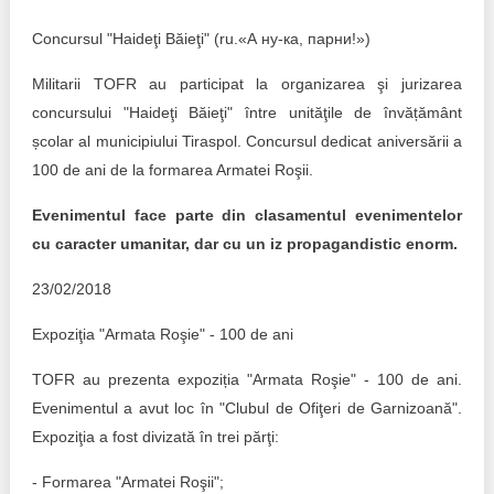
Concursul "Haideţi Băieţi" (ru.«А ну-ка, парни!»)
Militarii TOFR au participat la organizarea şi jurizarea
concursului "Haideţi Băieţi" între unităţile de învățământ
școlar al municipiului Tiraspol. Concursul dedicat aniversării a
100 de ani de la formarea Armatei Roşii.
Evenimentul face parte din clasamentul evenimentelor
cu caracter umanitar, dar cu un iz propagandistic enorm.
23/02/2018
Expoziţia "Armata Roşie" - 100 de ani
TOFR au prezenta expoziția "Armata Roşie" - 100 de ani.
Evenimentul a avut loc în "Clubul de Ofiţeri de Garnizoană".
Expoziţia a fost divizată în trei părţi:
- Formarea "Armatei Roşii";