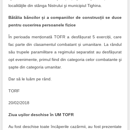
Trend Hunter
localităţile din stânga Nistrului şi municipiul Tighina.
Buletin EU-STRAT
Bătălia băncilor și a companiilor de construcții se duce
pentru cucerirea persoanele fizice
Aplică la BUNELE PRACTICI
În perioada menționată TOFR a desfășurat 5 exerciții, care
Transparența întreprinderilor de stat
fac parte din clasamentul combatant și umanitare. La rândul
său trupele paramilitare a regimului separatist au desfășurat
Cele mai bune și cele mai proaste politici locale din
Moldova
opt evenimente, primul fiind din categoria celor combatante şi
șapte din categoria umanitar.
Democrația, independența și transparența instituțiilor
publice-cheie din Moldova
Dar să le luăm pe rând.
TORF
Achiziții publice
20/02/2018
Achizițiile publice în vizorul societății civile
Ziua uşilor deschise în UM TOFR
Au fost deschise toate încăperile cazărmii, au fost prezentate