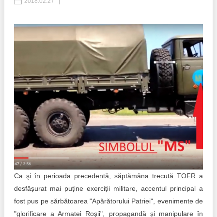
2018.02.27
Politici regionale
Rapoarte
Bunele practici
Inițiative în derulare
Laborator sociometric
Inițiative desfășurate
Transparența guvernării locale
Manual de proceduri
People Watch
Note & poziții​
Proces democratic
Organigrama IDIS
Agenda Națională de Business
Anunțuri
Puterea hibridă
Ca şi în perioada precedentă, săptămâna trecută TOFR a
Consiliul consulativ internațional IDIS
desfășurat mai puține exerciții militare, accentul principal a
15 minute de realism economic
fost pus pe sărbătoarea "Apărătorului Patriei", evenimente de
"glorificare a Armatei Roşii", propagandă şi manipulare în