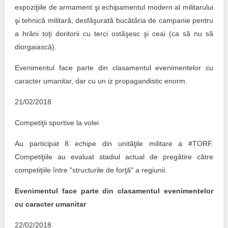
expoziţiile de armament şi echipamentul modern al militarului
şi tehnică militară, desfăşurată bucătăria de campanie pentru
a hrăni toţi doritorii cu terci ostăşesc şi ceai (ca să nu să
diorgaiască).
Evenimentul face parte din clasamentul evenimentelor cu
caracter umanitar, dar cu un iz propagandistic enorm.
21/02/2018
Competiţii sportive la volei
Au participat 8 echipe din unităţile militare a #TORF.
Competiţiile au evaluat stadiul actual de pregătire către
competiţiile între "structurile de forţă" a regiunii.
Evenimentul face parte din clasamentul evenimentelor
cu caracter umanitar
22/02/2018