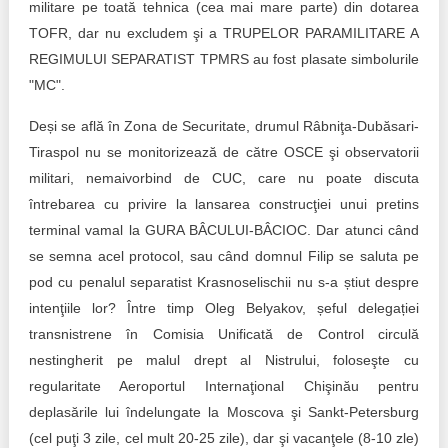
militare pe toată tehnica (cea mai mare parte) din dotarea
TOFR, dar nu excludem şi a TRUPELOR PARAMILITARE A
REGIMULUI SEPARATIST TPMRS au fost plasate simbolurile
"MC".
Deși se află în Zona de Securitate, drumul Râbniţa-Dubăsari-
Tiraspol nu se monitorizează de către OSCE şi observatorii
militari, nemaivorbind de CUC, care nu poate discuta
întrebarea cu privire la lansarea construcţiei unui pretins
terminal vamal la GURA BÂCULUI-BÂCIOC. Dar atunci când
se semna acel protocol, sau când domnul Filip se saluta pe
pod cu penalul separatist Krasnoselischii nu s-a știut despre
intenţiile lor? Între timp Oleg Belyakov, șeful delegației
transnistrene în Comisia Unificată de Control circulă
nestingherit pe malul drept al Nistrului, foloseşte cu
regularitate Aeroportul Internaţional Chişinău pentru
deplasările lui îndelungate la Moscova şi Sankt-Petersburg
(cel puţi 3 zile, cel mult 20-25 zile), dar şi vacanţele (8-10 zle)