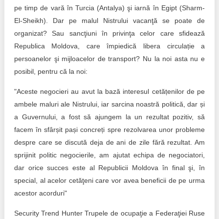
pe timp de vară în Turcia (Antalya) şi iarnă în Egipt (Sharm-
El-Sheikh). Dar pe malul Nistrului vacanţă se poate de
organizat? Sau sancţiuni în privinţa celor care sfidează
Republica Moldova, care împiedică libera circulație a
persoanelor şi mijloacelor de transport? Nu la noi asta nu e
posibil, pentru că la noi:
"Aceste negocieri au avut la bază interesul cetățenilor de pe
ambele maluri ale Nistrului, iar sarcina noastră politică, dar și
a Guvernului, a fost să ajungem la un rezultat pozitiv, să
facem în sfârșit pași concreți spre rezolvarea unor probleme
despre care se discută deja de ani de zile fără rezultat. Am
sprijinit politic negocierile, am ajutat echipa de negociatori,
dar orice succes este al Republicii Moldova în final şi, în
special, al acelor cetăţeni care vor avea beneficii de pe urma
acestor acorduri"
Security Trend Hunter Trupele de ocupaţie a Federaţiei Ruse