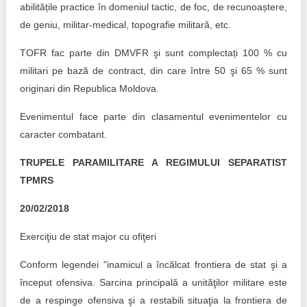
abilitățile practice în domeniul tactic, de foc, de recunoaștere,
de geniu, militar-medical, topografie militară, etc.
TOFR fac parte din DMVFR şi sunt complectați 100 % cu
militari pe bază de contract, din care între 50 şi 65 % sunt
originari din Republica Moldova.
Evenimentul face parte din clasamentul evenimentelor cu
caracter combatant.
TRUPELE PARAMILITARE A REGIMULUI SEPARATIST
TPMRS
20/02/2018
Exerciţiu de stat major cu ofiţeri
Conform legendei "inamicul a încălcat frontiera de stat şi a
început ofensiva. Sarcina principală a unităţilor militare este
de a respinge ofensiva şi a restabili situaţia la frontiera de