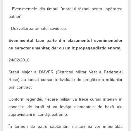
- Evenimentele din timpul "marelui război pentru apărarea
patriei";
- Dezvoltarea armatei sovietice.
Evenimentul face parte din clasamentul evenimentelor
cu caracter umanitar, dar cu un iz propagandistic enorm.
24/02/2018
Statul Major a DMVFR (Districtul Militar Vest a Federaţiei
Ruse) au lansat cursuri individuale de pregătire a militarilor
prin contract
Conform legendei, fiecare militar va trece cursul intensiv în
condițiile de iarnă și va învăța elementele de bază ale
supraviețuirii în condiții extreme.
În termen de patru săptămâni militarii își vor îmbunătăți