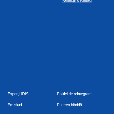
Reflecții & Reflexii
Experţii IDIS
Politici de reintegrare
Emisiuni
Puterea hibridă