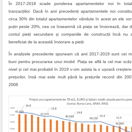
În 2017-2018 scade ponderea apartamentelor noi în total
tranzacțiilor. Dacă în anii precedenți apartamentele noi constitu
circa 30% din totalul apartamentelor vândute în acest an ele vor 
puțin peste 20%, cea ce înseamnă că piața se înviorează, dar d
contul pieții secundare și companiile de construcții încă nu 
beneficiat de la această înviorare a pieții.
În analizele precedente spuneam că anii 2017-2019 sunt cei m
buni pentru procurarea unui imobil. Piața se află la cel mai scăz
nivel și cel mai probabil în 2019 v-om asista la o ușoară creștere
prețurilor, însă mai este mult până la prețurile record din 200
2008.