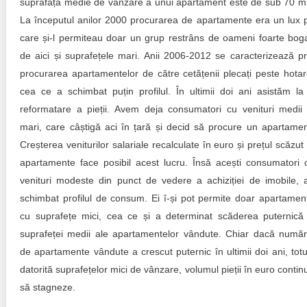
suprafața medie de vânzare a unui apartament este de sub 70 m
La începutul anilor 2000 procurarea de apartamente era un lux 
care și-l permiteau doar un grup restrâns de oameni foarte boga
de aici și suprafețele mari. Anii 2006-2012 se caracterizează pr
procurarea apartamentelor de către cetățenii plecați peste hotar
cea ce a schimbat puțin profilul. În ultimii doi ani asistăm la
reformatare a pieții. Avem deja consumatori cu venituri medii 
mari, care câștigă aci în țară și decid să procure un apartamen
Creșterea veniturilor salariale recalculate în euro și prețul scăzut 
apartamente face posibil acest lucru. Însă acești consumatori 
venituri modeste din punct de vedere a achiziției de imobile, 
schimbat profilul de consum. Ei î-și pot permite doar apartamen
cu suprafețe mici, cea ce și a determinat scăderea puternică
suprafeței medii ale apartamentelor vândute. Chiar dacă număr
de apartamente vândute a crescut puternic în ultimii doi ani, totu
datorită suprafețelor mici de vânzare, volumul pieții în euro contin
să stagneze.