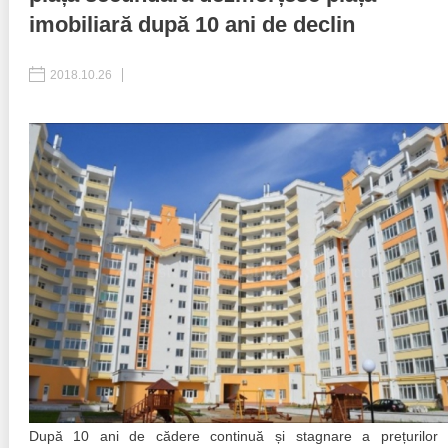
imobiliară după 10 ani de declin
Politici regionale
Rapoarte
2018.10.26
Bunele practici
Inițiative în derulare
Laborator sociometric
Inițiative desfășurate
Transparența guvernării locale
Manual de proceduri
People Watch
Note & poziții​
Proces democratic
Organigrama IDIS
Agenda Națională de Business
Anunțuri
Puterea hibridă
Consiliul consulativ internațional IDIS
15 minute de realism economic
După 10 ani de cădere continuă și stagnare a prețurilor 