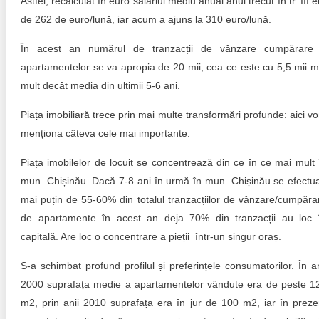
Astfel, recalculat în euro salariul mediu anual anul trecut în tr. III e
de 262 de euro/lună, iar acum a ajuns la 310 euro/lună.
În acest an numărul de tranzacții de vânzare cumpărare
apartamentelor se va apropia de 20 mii, cea ce este cu 5,5 mii m
mult decât media din ultimii 5-6 ani.
Piața imobiliară trece prin mai multe transformări profunde: aici v
menționa câteva cele mai importante:
Piața imobilelor de locuit se concentrează din ce în ce mai mult 
mun. Chișinău. Dacă 7-8 ani în urmă în mun. Chișinău se efectu
mai puțin de 55-60% din totalul tranzacțiilor de vânzare/cumpăra
de apartamente în acest an deja 70% din tranzacții au loc 
capitală. Are loc o concentrare a pieții într-un singur oraș.
S-a schimbat profund profilul și preferințele consumatorilor. În an
2000 suprafața medie a apartamentelor vândute era de peste 1
m2, prin anii 2010 suprafața era în jur de 100 m2, iar în preze