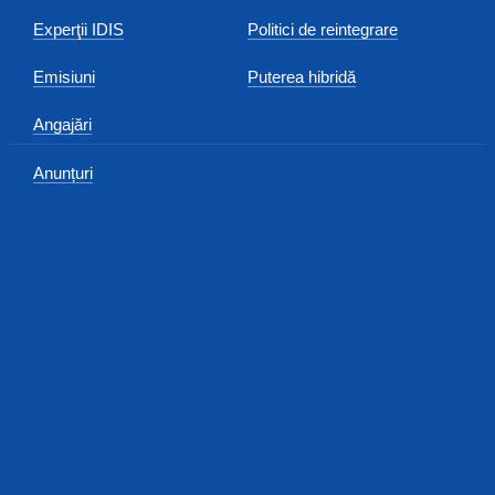
Experţii IDIS
Politici de reintegrare
Emisiuni
Puterea hibridă
Angajări
Anunțuri