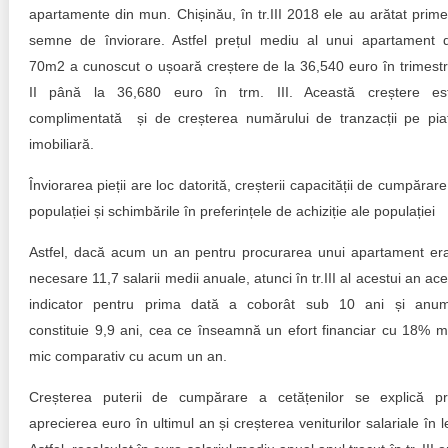
Trend Hunter
apartamente din mun. Chișinău, în tr.III 2018 ele au arătat prime
semne de înviorare. Astfel prețul mediu al unui apartament 
Buletin EU-STRAT
70m2 a cunoscut o ușoară creștere de la 36,540 euro în trimestr
II până la 36,680 euro în trm. III. Această creștere es
Aplică la BUNELE PRACTICI
complimentată și de creșterea numărului de tranzacții pe pia
Transparența întreprinderilor de stat
imobiliară.
Înviorarea pieții are loc datorită, creșterii capacității de cumpărare
Cele mai bune și cele mai proaste politici locale din
Moldova
populației și schimbările în preferințele de achiziție ale populației
Democrația, independența și transparența instituțiilor
Astfel, dacă acum un an pentru procurarea unui apartament er
publice-cheie din Moldova
necesare 11,7 salarii medii anuale, atunci în tr.III al acestui an ace
indicator pentru prima dată a coborât sub 10 ani și anu
Achiziții publice
constituie 9,9 ani, cea ce înseamnă un efort financiar cu 18% m
mic comparativ cu acum un an.
Achizițiile publice în vizorul societății civile
Creșterea puterii de cumpărare a cetățenilor se explică pr
aprecierea euro în ultimul an și creșterea veniturilor salariale în le