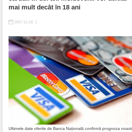
mai mult decât în 18 ani
Politici regionale
Rapoarte
2017.11.16
Bunele practici
Inițiative în derulare
Laborator sociometric
Inițiative desfășurate
Transparența guvernării locale
Manual de proceduri
People Watch
Note & poziții​
Proces democratic
Organigrama IDIS
Agenda Națională de Business
Anunțuri
Puterea hibridă
Consiliul consulativ internațional IDIS
15 minute de realism economic
Ultimele date oferite de Banca Națională confirmă prognoza noast