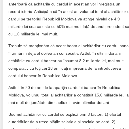
Trend Hunter
anterioară că achitările cu cardul în acest an vor înregistra un
record istoric. Anticipăm că în acest an volumul total al achitărilor 
Buletin EU-STRAT
cardul pe teritoriul Republicii Moldova va atinge nivelul de 4,9
miliarde lei cea ce este cu 50% mai mult față de anul precedent s
Aplică la BUNELE PRACTICI
cu 1,6 miliarde lei mai mult.
Transparența întreprinderilor de stat
Trebuie să menționăm că acest boom al achitărilor cu cardul banc
îl urmărim deja al doilea an consecutiv. Astfel, în ultimii doi ani
Cele mai bune și cele mai proaste politici locale din
Moldova
achitările cu cardul bancar au însumat 8,2 miliarde lei, mai mult
comparativ cu toți cei 18 ani luați împreună de la introducerea
Democrația, independența și transparența instituțiilor
cardului bancar în Republica Moldova.
publice-cheie din Moldova
Astfel, în 20 de ani de la apariția cardului bancar în Republica
Achiziții publice
Moldova, volumul total al achitărilor a constituit 15,6 miliarde lei, ia
mai mult de jumătate din cheltuieli revin ultimilor doi ani.
Achizițiile publice în vizorul societății civile
Boomul achitărilor cu cardul se explică prin 3 factori: 1) efortul
autorităților de a trece plățile salariale și sociale pe card, 2)