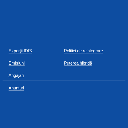
Experţii IDIS
Politici de reintegrare
Emisiuni
Puterea hibridă
Angajări
Anunțuri