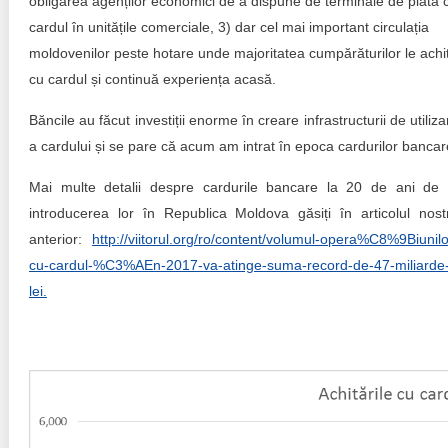
obligarea agenților economici de a dispune de terminale de plată 
cardul în unitățile comerciale, 3) dar cel mai important circulația
moldovenilor peste hotare unde majoritatea cumpărăturilor le achi
cu cardul și continuă experiența acasă.
Băncile au făcut investiții enorme în creare infrastructurii de utiliza
a cardului și se pare că acum am intrat în epoca cardurilor bancar
Mai multe detalii despre cardurile bancare la 20 de ani de 
introducerea lor în Republica Moldova găsiți în articolul nost
anterior:
http://viitorul.org/ro/content/volumul-opera%C8%9Biunilo
cu-cardul-%C3%AEn-2017-va-atinge-suma-record-de-47-miliarde
lei.